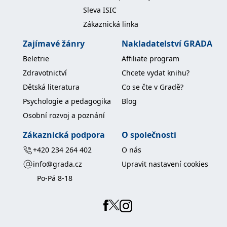
koncový uživatel používá
Sleva ISIC
webové stránky a
jakoukoli reklamu,
Zákaznická linka
kterou koncový uživatel
mohl vidět před
návštěvou uvedeného
Zajímavé žánry
Nakladatelství GRADA
webu.
Beletrie
Affiliate program
MR
7 dní
Toto je soubor cookie
Microsoft
první strany společnosti
Corporation
Zdravotnictví
Chcete vydat knihu?
Microsoft MSN, který
.c.bing.com
používáme k měření
Dětská literatura
Co se čte v Gradě?
používání webu pro
interní analýzu.
Psychologie a pedagogika
Blog
_uetvid
1 rok
Toto je soubor cookie
Microsoft
Osobní rozvoj a poznání
využívaný společností
Corporation
Microsoft Bing Ads a je
.grada.cz
Zákaznická podpora
O společnosti
sledovacím souborem
cookie. Umožňuje nám
komunikovat s
+420 234 264 402
O nás
uživatelem, který již dříve
navštívil náš web.
info@grada.cz
Upravit nastavení cookies
test_cookie
15 minut
Tento soubor cookie
Google LLC
Po-Pá 8-18
nastavuje společnost
.doubleclick.net
DoubleClick (kterou
vlastní společnost
Google), aby zjistila, zda
prohlížeč návštěvníka
webu podporuje
soubory cookie.