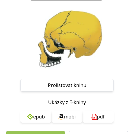
Nezbytné
Analytické
Marketingové
Funkční
Nezařazené soubory
Nezbytně nutné soubory cookie umožňují základní funkce webových
stránek, jako je přihlášení uživatele a správa účtu. Webové stránky nelze
bez nezbytně nutných souborů cookie správně používat.
Provider /
Název
Vyprší
Popis
Doména
CookieScriptConsent
1 měsíc
Tento soubor
CookieScript
cookie
www.grada.cz
používá
služba
Cookie-
Script.com k
Prolistovat knihu
zapamatování
předvoleb
souhlasu se
soubory
Ukázky z E-knihy
cookie
návštěvníků.
Je nutné, aby
banner
epub
mobi
pdf
cookie
Cookie-
Script.com
fungoval