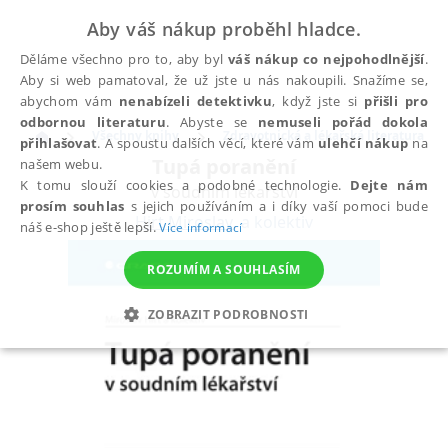
Aby váš nákup proběhl hladce.
Děláme všechno pro to, aby byl
váš nákup co nejpohodlnější
.
Aby si web pamatoval, že už jste u nás nakoupili. Snažíme se,
abychom vám
nenabízeli detektivku
, když jste si
přišli pro
odbornou literaturu
. Abyste se
nemuseli pořád dokola
Všechny knihy
Zdravotnická a lékařská literatura
přihlašovat
. A spoustu dalších věcí, které vám
ulehčí nákup
na
Tupá poranění
našem webu.
K tomu slouží cookies a podobné technologie.
Dejte nám
v soudním lékařství
prosím souhlas
s jejich používáním a i díky vaší pomoci bude
Hirt Miroslav
,
a kolektiv
náš e-shop ještě lepší.
Více informací
ROZUMÍM A SOUHLASÍM
ZOBRAZIT PODROBNOSTI
NEZBYTNÉ
ANALYTICKÉ
MARKETINGOVÉ
FUNKČNÍ
NEZAŘAZENÉ SOUBORY