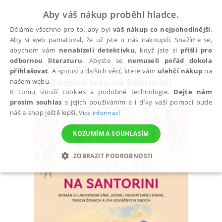
Aby váš nákup proběhl hladce.
Děláme všechno pro to, aby byl
váš nákup co nejpohodlnější
.
Aby si web pamatoval, že už jste u nás nakoupili. Snažíme se,
abychom vám
nenabízeli detektivku
, když jste si
přišli pro
odbornou literaturu
. Abyste se
nemuseli pořád dokola
Všechny knihy
Beletrie
přihlašovat
. A spoustu dalších věcí, které vám
ulehčí nákup
na
Tvorivé leto na Santorini
našem webu.
K tomu slouží cookies a podobné technologie.
Dejte nám
Glyn Eva
prosím souhlas
s jejich používáním a i díky vaší pomoci bude
náš e-shop ještě lepší.
Více informací
ROZUMÍM A SOUHLASÍM
ZOBRAZIT PODROBNOSTI
NEZBYTNÉ
ANALYTICKÉ
MARKETINGOVÉ
FUNKČNÍ
NEZAŘAZENÉ SOUBORY