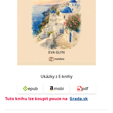
Nezbytné
Analytické
Marketingové
Funkční
Nezařazené soubory
Nezbytně nutné soubory cookie umožňují základní funkce webových
stránek, jako je přihlášení uživatele a správa účtu. Webové stránky nelze
bez nezbytně nutných souborů cookie správně používat.
Provider /
Název
Vyprší
Popis
Doména
CookieScriptConsent
1 měsíc
Tento soubor
CookieScript
cookie
www.grada.cz
používá
služba
Cookie-
Script.com k
zapamatování
Ukázky z E-knihy
předvoleb
souhlasu se
soubory
cookie
epub
mobi
pdf
návštěvníků.
Je nutné, aby
banner
Tuto knihu lze koupit pouze na
Grada.sk
cookie
Cookie-
Script.com
fungoval