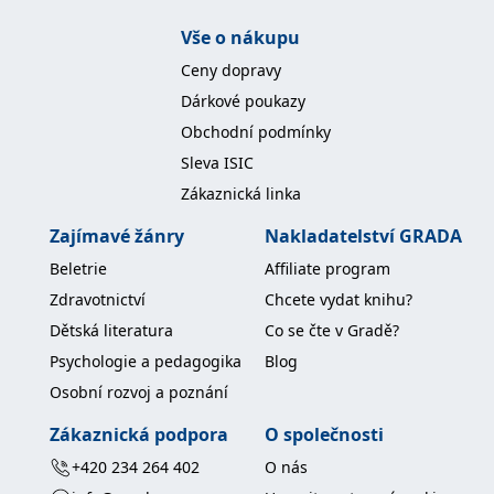
se měly zobrazovat a
které by mohly být
Vše o nákupu
relevantní pro
koncového uživatele,
Ceny dopravy
který si prohlíží web.
Dárkové poukazy
MUID
1 rok
Tento soubor cookie je v
Microsoft
Microsoftu široce
Corporation
Obchodní podmínky
používán jako jedinečný
.clarity.ms
identifikátor uživatele.
Sleva ISIC
Lze jej nastavit pomocí
vložených skriptů
Zákaznická linka
Microsoft. Široce se věří,
že se synchronizuje s
mnoha různými
Zajímavé žánry
Nakladatelství GRADA
doménami společnosti
Microsoft, což umožňuje
Beletrie
Affiliate program
sledování uživatelů.
Zdravotnictví
Chcete vydat knihu?
sid
.seznam.cz
1 měsíc
Toto je velmi běžný
název souboru cookie,
Dětská literatura
Co se čte v Gradě?
ale pokud je nalezen
jako soubor cookie
Psychologie a pedagogika
Blog
relace, bude
pravděpodobně použit
Osobní rozvoj a poznání
jako pro správu stavu
relace.
Zákaznická podpora
O společnosti
_gcl_au
3 měsíce
Tento soubor cookie
Google LLC
nastavuje společnost
.grada.cz
+420 234 264 402
O nás
Doubleclick a provádí
informace o tom, jak