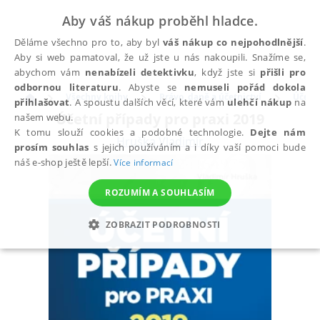
Aby váš nákup proběhl hladce.
Děláme všechno pro to, aby byl
váš nákup co nejpohodlnější
.
Aby si web pamatoval, že už jste u nás nakoupili. Snažíme se,
abychom vám
nenabízeli detektivku
, když jste si
přišli pro
odbornou literaturu
. Abyste se
nemuseli pořád dokola
Všechny knihy
Právo, daně a účetnictví
Účetni
přihlašovat
. A spoustu dalších věcí, které vám
ulehčí nákup
na
Účetní případy pro praxi 2019
našem webu.
K tomu slouží cookies a podobné technologie.
Dejte nám
Hruška Vladimír
prosím souhlas
s jejich používáním a i díky vaší pomoci bude
náš e-shop ještě lepší.
Více informací
ROZUMÍM A SOUHLASÍM
ZOBRAZIT PODROBNOSTI
NEZBYTNÉ
ANALYTICKÉ
MARKETINGOVÉ
FUNKČNÍ
NEZAŘAZENÉ SOUBORY