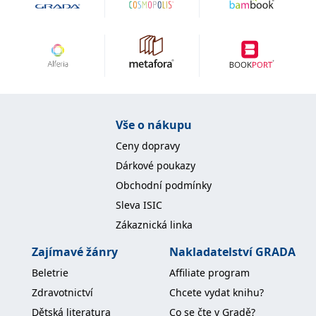
IDE
1 rok
Tento soubor cookie
Google LLC
nastavuje společnost
.doubleclick.net
Doubleclick a provádí
informace o tom, jak
koncový uživatel používá
webové stránky a
jakoukoli reklamu,
kterou koncový uživatel
mohl vidět před
návštěvou uvedeného
webu.
Vše o nákupu
uid
.adform.net
2 měsíce
Tento soubor cookie
Ceny dopravy
poskytuje jednoznačně
přiřazené strojově
Dárkové poukazy
generované ID uživatele
a shromažďuje údaje o
Obchodní podmínky
aktivitě na webu. Tato
data mohou být
Sleva ISIC
odeslána k analýze a
hlášení třetí straně.
Zákaznická linka
Zajímavé žánry
Nakladatelství GRADA
Beletrie
Affiliate program
Zdravotnictví
Chcete vydat knihu?
Dětská literatura
Co se čte v Gradě?