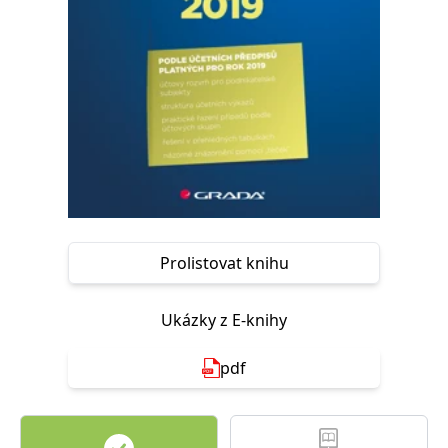
Nezbytné
Analytické
Marketingové
Funkční
Nezařazené soubory
Nezbytně nutné soubory cookie umožňují základní funkce webových
stránek, jako je přihlášení uživatele a správa účtu. Webové stránky nelze
bez nezbytně nutných souborů cookie správně používat.
Provider /
Název
Vyprší
Popis
Doména
CookieScriptConsent
1 měsíc
Tento soubor
CookieScript
cookie
www.grada.cz
používá
služba
Cookie-
Prolistovat knihu
Script.com k
zapamatování
předvoleb
souhlasu se
Ukázky z E-knihy
soubory
cookie
návštěvníků.
pdf
Je nutné, aby
banner
cookie
Cookie-
Script.com
fungoval