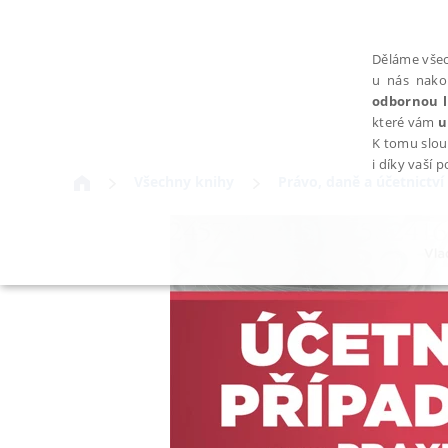
Děláme všec
u nás nako
odbornou l
které vám
u
K tomu slou
i díky vaší 
Všechny knihy
Právo, daně a účetnictví
NEZBYTNÉ
Nezbytně nutné soubory cookie umožňují základní funkce webovýc
Provider /