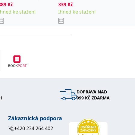
389
Kč
kolektiv
339
Kč
Od
267
Milana
Ihned ke stažení
Ihned ke stažení
Sklade
DOPRAVA NAD
H
999 KČ ZDARMA
Zákaznická podpora
+420 234 264 402