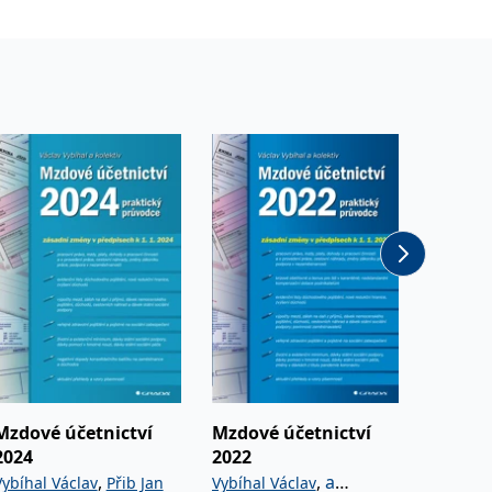
Mzdové účetnictví
Mzdové účetnictví
Jak čís
2024
2022
výkazy
,
,
a
Vybíhal Václav
Přib Jan
Vybíhal Václav
Šteker K