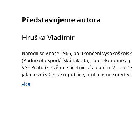
Představujeme autora
Hruška Vladimír
Narodil se v roce 1966, po ukončení vysokoškolsk
(Podnikohospodářská fakulta, obor ekonomika 
VŠE Praha) se věnuje účetnictví a daním. V roce 19
jako první v České republice, titul účetní expert 
certifikace Svazu účetních. Po založení Komory
více
certifikovaných účetních zastával v prvním, resp. 
druhém funkčním období, funkci předsedy, pak
místopředsedy této komory. Daňovým poradcem 
roku 2001 a IFRS specialistou od roku 2004. Boha
publikační činnost je především zaměřená na př
praktických zkušenosti z oboru účetnictví, mezin
standardů účetního výkaznictví (IFRS) a daní.