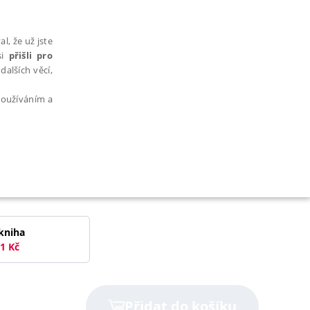
l, že už jste
si
přišli pro
dalších věcí,
 používáním a
AŘAZENÉ SOUBORY
kniha
1
Kč
bytně nutných souborů cookie správně používat.
Přidat do košíku