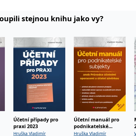
koupili stejnou knihu jako vy?
Účetní případy pro
Účetní manuál pro
praxi 2023
podnikatelské
subjekty - 2. vydání
Hruška Vladimír
Hruška Vladimír