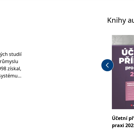
Knihy a
ých studií
průmyslu
98 získal,
v systému
ve
je od
tá
Účetní př
edávání
praxi 202
árodních