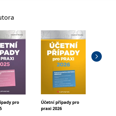
utora
ípady pro
Účetní případy pro
Účetní
5
praxi 2026
podnik
subjek