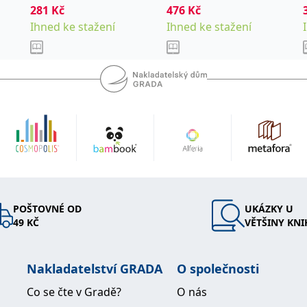
281
Kč
476
Kč
Ihned ke stažení
Ihned ke stažení
POŠTOVNÉ OD
UKÁZKY U
49 KČ
VĚTŠINY KNI
Nakladatelství GRADA
O společnosti
Co se čte v Gradě?
O nás