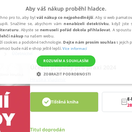
Aby váš nákup proběhl hladce.
hno pro to, aby byl
váš nákup co nejpohodlnější
. Aby si web pamatova
upili. Snažíme se, abychom vám
nenabízeli detektivku
, když jste 
iteraturu
. Abyste se
nemuseli pořád dokola přihlašovat
. A spoustu 
lehčí nákup
na našem webu.
ží cookies a podobné technologie.
Dejte nám prosím souhlas
s jejich
pomoci bude náš e-shop ještě lepší.
Více informací
Účetnictví
ROZUMÍM A SOUHLASÍM
Účetní případy pro praxi 2024
ZOBRAZIT PODROBNOSTI
Hruška Vladimír
ANALYTICKÉ
MARKETINGOVÉ
FUNKČNÍ
NEZ
E-
Tištěná kniha
28
Nezbytné
Analytické
Marketingové
Funkční
Nezařazené soubory
h stránek, jako je přihlášení uživatele a správa účtu. Webové stránky nelze bez nez
Titul doprodán