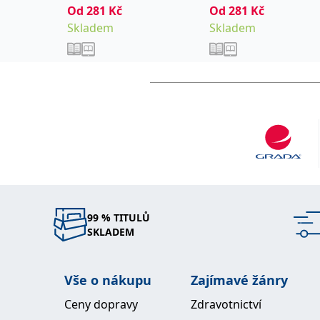
Od
281
Kč
Od
281
Kč
Skladem
Skladem
99 % TITULŮ
SKLADEM
Vše o nákupu
Zajímavé žánry
Ceny dopravy
Zdravotnictví