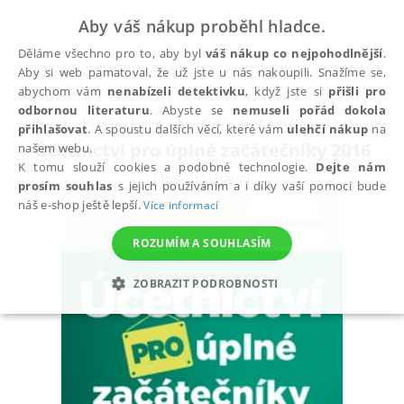
Aby váš nákup proběhl hladce.
Děláme všechno pro to, aby byl
váš nákup co nejpohodlnější
.
Aby si web pamatoval, že už jste u nás nakoupili. Snažíme se,
abychom vám
nenabízeli detektivku
, když jste si
přišli pro
odbornou literaturu
. Abyste se
nemuseli pořád dokola
Všechny knihy
Právo, daně a účetnictví
Účetni
přihlašovat
. A spoustu dalších věcí, které vám
ulehčí nákup
na
Účetnictví pro úplné začátečníky 2016
našem webu.
K tomu slouží cookies a podobné technologie.
Dejte nám
Novotný Pavel
prosím souhlas
s jejich používáním a i díky vaší pomoci bude
náš e-shop ještě lepší.
Více informací
ROZUMÍM A SOUHLASÍM
ZOBRAZIT PODROBNOSTI
NEZBYTNÉ
ANALYTICKÉ
MARKETINGOVÉ
FUNKČNÍ
NEZAŘAZENÉ SOUBORY