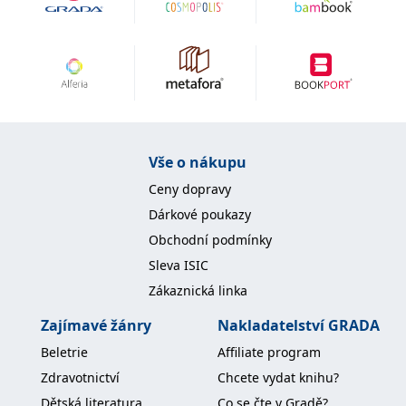
IDE
1 rok
Tento soubor cookie
Google LLC
nastavuje společnost
.doubleclick.net
Doubleclick a provádí
informace o tom, jak
koncový uživatel používá
webové stránky a
jakoukoli reklamu,
kterou koncový uživatel
mohl vidět před
návštěvou uvedeného
webu.
Vše o nákupu
uid
.adform.net
2 měsíce
Tento soubor cookie
Ceny dopravy
poskytuje jednoznačně
přiřazené strojově
Dárkové poukazy
generované ID uživatele
a shromažďuje údaje o
Obchodní podmínky
aktivitě na webu. Tato
data mohou být
Sleva ISIC
odeslána k analýze a
hlášení třetí straně.
Zákaznická linka
Zajímavé žánry
Nakladatelství GRADA
Beletrie
Affiliate program
Zdravotnictví
Chcete vydat knihu?
Dětská literatura
Co se čte v Gradě?