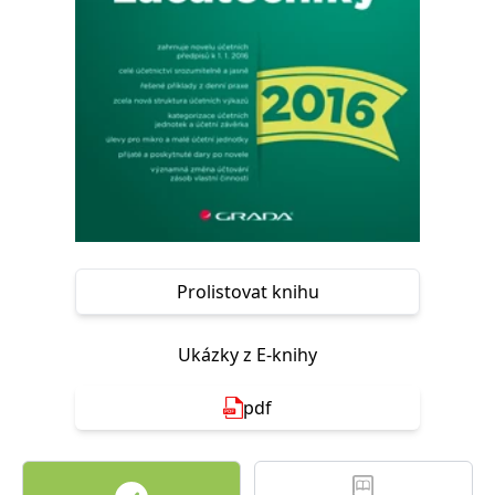
Nezbytné
Analytické
Marketingové
Funkční
Nezařazené soubory
Nezbytně nutné soubory cookie umožňují základní funkce webových
stránek, jako je přihlášení uživatele a správa účtu. Webové stránky nelze
bez nezbytně nutných souborů cookie správně používat.
Provider /
Název
Vyprší
Popis
Doména
CookieScriptConsent
1 měsíc
Tento soubor
CookieScript
cookie
www.grada.cz
používá
služba
Cookie-
Prolistovat knihu
Script.com k
zapamatování
předvoleb
souhlasu se
Ukázky z E-knihy
soubory
cookie
návštěvníků.
pdf
Je nutné, aby
banner
cookie
Cookie-
Script.com
fungoval