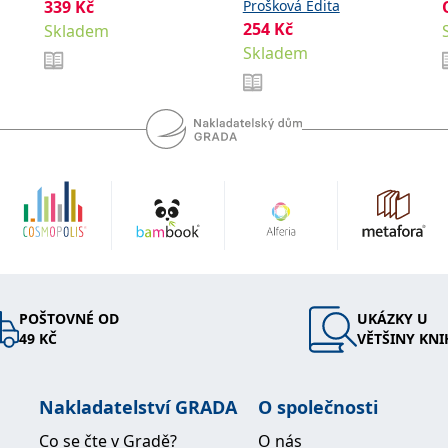
kroky
339
Kč
Prošková Edita
David
254
Kč
Skladem
Skladem
POŠTOVNÉ OD
UKÁZKY U
49 KČ
VĚTŠINY KNI
Nakladatelství GRADA
O společnosti
Co se čte v Gradě?
O nás