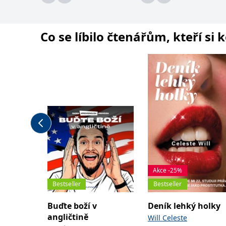
Co se líbilo čtenářům, kteří si 
Akce -25%
Bestseller
Bestseller
Buďte boží v
Deník lehký holky
angličtině
Will Celeste