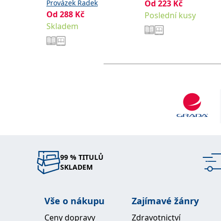
Provázek Radek
Od
223
Kč
Od
288
Kč
Poslední kusy
Skladem
99 % TITULŮ
SKLADEM
Vše o nákupu
Zajímavé žánry
Ceny dopravy
Zdravotnictví