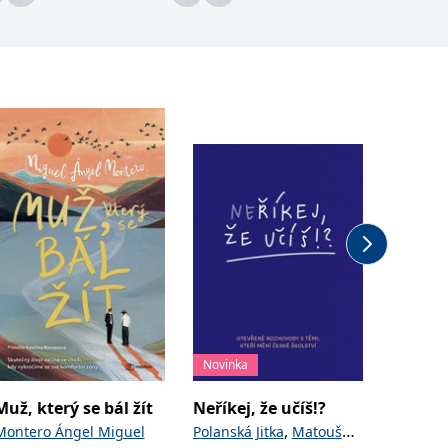
Novinka
Novinka
Muž, který se bál žít
Neříkej, že učíš!?
Houbov
,
Montero Ángel Miguel
Polanská Jitka
Matoušů
Golasov