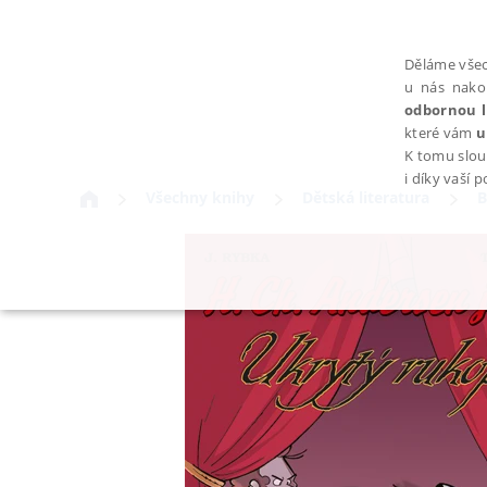
Děláme všec
u nás nako
odbornou l
které vám
u
K tomu slou
i díky vaší 
Všechny knihy
Dětská literatura
B
NEZBYTNÉ
Nezbytně nutné soubory cookie umožňují základní funkce webovýc
Provider /