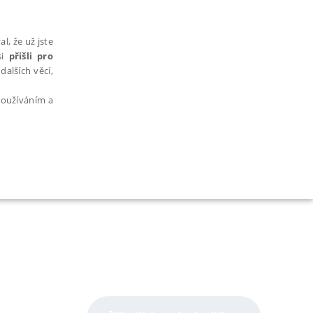
l, že už jste
si
přišli pro
dalších věcí,
 používáním a
AŘAZENÉ SOUBORY
bytně nutných souborů cookie správně používat.