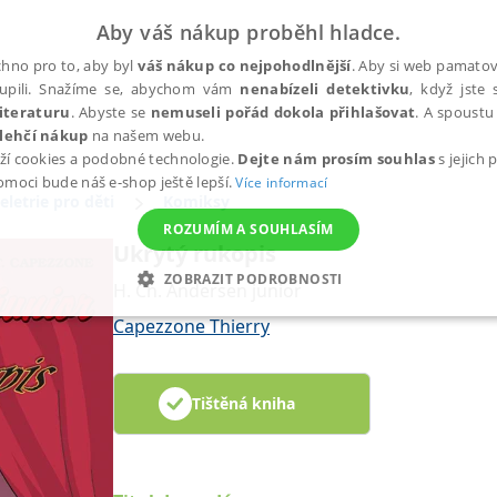
Aby váš nákup proběhl hladce.
hno pro to, aby byl
váš nákup co nejpohodlnější
. Aby si web pamatova
upili. Snažíme se, abychom vám
nenabízeli detektivku
, když jste 
iteraturu
. Abyste se
nemuseli pořád dokola přihlašovat
. A spoustu 
lehčí nákup
na našem webu.
ží cookies a podobné technologie.
Dejte nám prosím souhlas
s jejich
pomoci bude náš e-shop ještě lepší.
Více informací
eletrie pro děti
Komiksy
ROZUMÍM A SOUHLASÍM
Ukrytý rukopis
ZOBRAZIT PODROBNOSTI
H. Ch. Andersen junior
ANALYTICKÉ
MARKETINGOVÉ
FUNKČNÍ
NEZ
Capezzone Thierry
Tištěná kniha
Nezbytné
Analytické
Marketingové
Funkční
Nezařazené soubory
h stránek, jako je přihlášení uživatele a správa účtu. Webové stránky nelze bez nez