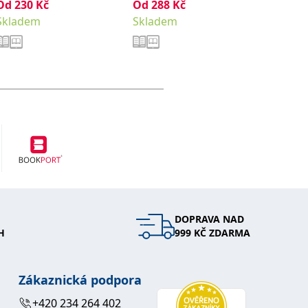
Od
230
Kč
Od
288
,
Kč
Od
411
Hana
Noviková Zuzana
Skladem
Skladem
Sklade
DOPRAVA NAD
H
999 KČ ZDARMA
Zákaznická podpora
+420 234 264 402