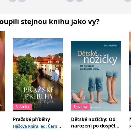
koupili stejnou knihu jako vy?
Novinka
Novinka
Pražské příběhy
Dětské nožičky: Od
narození po dospělé
,
Hášová Klára
ed. Černý