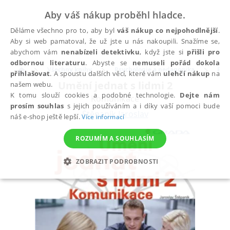
Aby váš nákup proběhl hladce.
Děláme všechno pro to, aby byl
váš nákup co nejpohodlnější
.
Aby si web pamatoval, že už jste u nás nakoupili. Snažíme se,
abychom vám
nenabízeli detektivku
, když jste si
přišli pro
odbornou literaturu
. Abyste se
nemuseli pořád dokola
Všechny knihy
Psychologie a pedagogika
Psy
přihlašovat
. A spoustu dalších věcí, které vám
ulehčí nákup
na
Umění jednat s lidmi 2
našem webu.
K tomu slouží cookies a podobné technologie.
Dejte nám
Komunikace
prosím souhlas
s jejich používáním a i díky vaší pomoci bude
Štěpaník Jaroslav
náš e-shop ještě lepší.
Více informací
ROZUMÍM A SOUHLASÍM
ZOBRAZIT PODROBNOSTI
NEZBYTNÉ
ANALYTICKÉ
MARKETINGOVÉ
FUNKČNÍ
NEZAŘAZENÉ SOUBORY