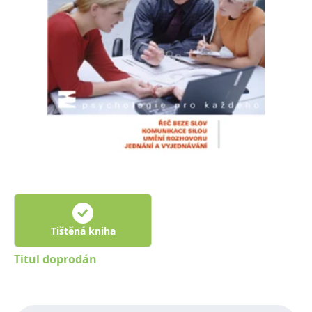
Nezbytné
Analytické
Marketingové
Funkční
Nezařazené soubory
Nezbytně nutné soubory cookie umožňují základní funkce webových
stránek, jako je přihlášení uživatele a správa účtu. Webové stránky nelze
bez nezbytně nutných souborů cookie správně používat.
Provider /
Název
Vyprší
Popis
Doména
CookieScriptConsent
1 měsíc
Tento soubor
CookieScript
cookie
www.grada.cz
používá
služba
Cookie-
Script.com k
zapamatování
předvoleb
souhlasu se
soubory
Tištěná kniha
cookie
návštěvníků.
Titul doprodán
Je nutné, aby
banner
cookie
Cookie-
Script.com
fungoval