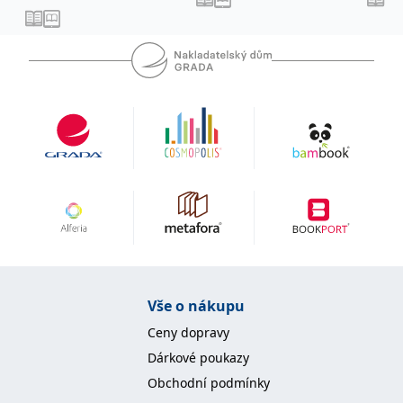
IDE
1 rok
Tento soubor cookie
Google LLC
nastavuje společnost
.doubleclick.net
Doubleclick a provádí
informace o tom, jak
koncový uživatel používá
webové stránky a
jakoukoli reklamu,
kterou koncový uživatel
mohl vidět před
návštěvou uvedeného
webu.
uid
.adform.net
2 měsíce
Tento soubor cookie
poskytuje jednoznačně
přiřazené strojově
generované ID uživatele
a shromažďuje údaje o
aktivitě na webu. Tato
data mohou být
odeslána k analýze a
hlášení třetí straně.
Vše o nákupu
Ceny dopravy
Dárkové poukazy
Obchodní podmínky