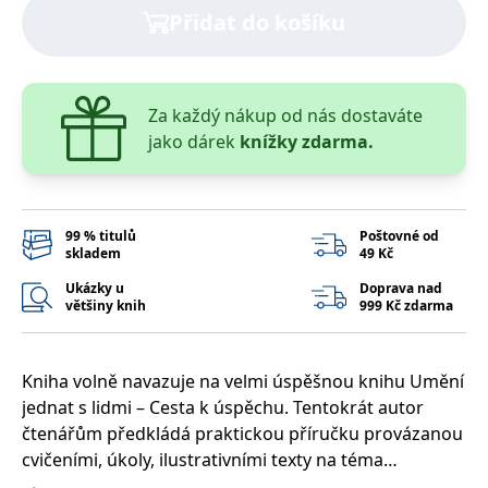
správně.
Přidat do košíku
PHPSESSID
Zavřením
Cookie
PHP.net
prohlížeče
generovaný
www.bambook.cz
aplikacemi
založenými
na jazyce
Za každý nákup od nás dostaváte
PHP. Toto je
univerzální
jako dárek
knížky zdarma.
identifikátor
používaný k
udržování
proměnných
relací
uživatelů.
99 % titulů
Poštovné od
Obvykle se
jedná o
skladem
49 Kč
náhodně
vygenerované
Ukázky u
Doprava nad
číslo, jeho
většiny knih
999 Kč zdarma
použití může
být specifické
pro daný
web, ale
dobrým
Kniha volně navazuje na velmi úspěšnou knihu Umění
příkladem je
jednat s lidmi – Cesta k úspěchu. Tentokrát autor
udržování
přihlášeného
čtenářům předkládá praktickou příručku provázanou
stavu
uživatele mezi
cvičeními, úkoly, ilustrativními texty na téma
stránkami.
komunikace. Kniha je určena všem, kteří mají ve své