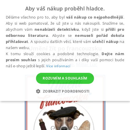
Aby váš nákup proběhl hladce.
Děláme všechno pro to, aby byl
váš nákup co nejpohodlnější
.
Aby si web pamatoval, že už jste u nás nakoupili. Snažíme se,
abychom vám
nenabízeli detektivku
, když jste si
přišli pro
odbornou literaturu
. Abyste se
nemuseli pořád dokola
Všechny knihy
Osobní rozvoj a poznání
Životn
přihlašovat
. A spoustu dalších věcí, které vám
ulehčí nákup
na
Umění žít po francouzsku
našem webu.
K tomu slouží cookies a podobné technologie.
Dejte nám
Francouzský šarm a joie de vivre
prosím souhlas
s jejich používáním a i díky vaší pomoci bude
Barreu Dominique
,
Millar Luc
náš e-shop ještě lepší.
Více informací
ROZUMÍM A SOUHLASÍM
ZOBRAZIT PODROBNOSTI
NEZBYTNÉ
ANALYTICKÉ
MARKETINGOVÉ
FUNKČNÍ
NEZAŘAZENÉ SOUBORY