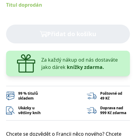
správně.
Titul doprodán
PHPSESSID
Zavřením
Cookie
PHP.net
prohlížeče
generovaný
www.bambook.cz
aplikacemi
založenými
na jazyce
PHP. Toto je
Přidat do košíku
univerzální
identifikátor
používaný k
udržování
proměnných
relací
Za každý nákup od nás dostaváte
uživatelů.
Obvykle se
jako dárek
knížky zdarma.
jedná o
náhodně
vygenerované
číslo, jeho
použití může
být specifické
99 % titulů
Poštovné od
pro daný
skladem
49 Kč
web, ale
dobrým
Ukázky u
Doprava nad
příkladem je
udržování
většiny knih
999 Kč zdarma
přihlášeného
stavu
uživatele mezi
stránkami.
Chcete se dozvědět o Francii něco nového? Chcete