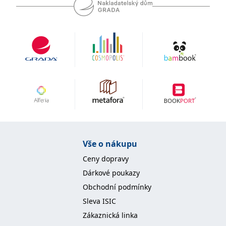
se měly zobrazovat a
které by mohly být
relevantní pro
koncového uživatele,
který si prohlíží web.
MUID
1 rok
Tento soubor cookie je v
Microsoft
Microsoftu široce
Corporation
používán jako jedinečný
.clarity.ms
identifikátor uživatele.
Lze jej nastavit pomocí
vložených skriptů
Microsoft. Široce se věří,
že se synchronizuje s
mnoha různými
doménami společnosti
Microsoft, což umožňuje
sledování uživatelů.
sid
.seznam.cz
1 měsíc
Toto je velmi běžný
Vše o nákupu
název souboru cookie,
ale pokud je nalezen
Ceny dopravy
jako soubor cookie
relace, bude
Dárkové poukazy
pravděpodobně použit
jako pro správu stavu
Obchodní podmínky
relace.
Sleva ISIC
_gcl_au
3 měsíce
Tento soubor cookie
Google LLC
nastavuje společnost
.grada.cz
Zákaznická linka
Doubleclick a provádí
informace o tom, jak