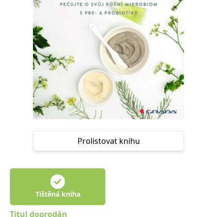
Nezbytné
Analytické
Marketingové
Funkční
Nezařazené soubory
Nezbytně nutné soubory cookie umožňují základní funkce webových
stránek, jako je přihlášení uživatele a správa účtu. Webové stránky nelze
bez nezbytně nutných souborů cookie správně používat.
Provider /
Název
Vyprší
Popis
Doména
CookieScriptConsent
1 měsíc
Tento soubor
CookieScript
cookie
www.grada.cz
používá
služba
Cookie-
Script.com k
zapamatování
Prolistovat knihu
předvoleb
souhlasu se
soubory
cookie
návštěvníků.
Je nutné, aby
banner
cookie
Tištěná kniha
Cookie-
Script.com
Titul doprodán
fungoval