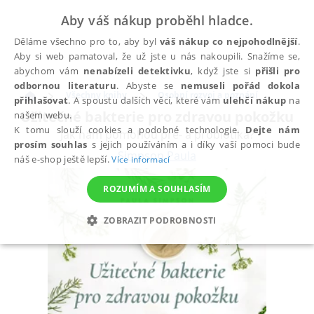
Aby váš nákup proběhl hladce.
Děláme všechno pro to, aby byl
váš nákup co nejpohodlnější
.
Aby si web pamatoval, že už jste u nás nakoupili. Snažíme se,
abychom vám
nenabízeli detektivku
, když jste si
přišli pro
odbornou literaturu
. Abyste se
nemuseli pořád dokola
Všechny knihy
Osobní rozvoj a poznání
přihlašovat
. A spoustu dalších věcí, které vám
ulehčí nákup
na
Užitečné bakterie pro zdravou pokožku
našem webu.
K tomu slouží cookies a podobné technologie.
Dejte nám
Jak nám pomohou pre- a probiotika?
prosím souhlas
s jejich používáním a i díky vaší pomoci bude
Simpson Paula
náš e-shop ještě lepší.
Více informací
ROZUMÍM A SOUHLASÍM
ZOBRAZIT PODROBNOSTI
NEZBYTNÉ
ANALYTICKÉ
MARKETINGOVÉ
FUNKČNÍ
NEZAŘAZENÉ SOUBORY