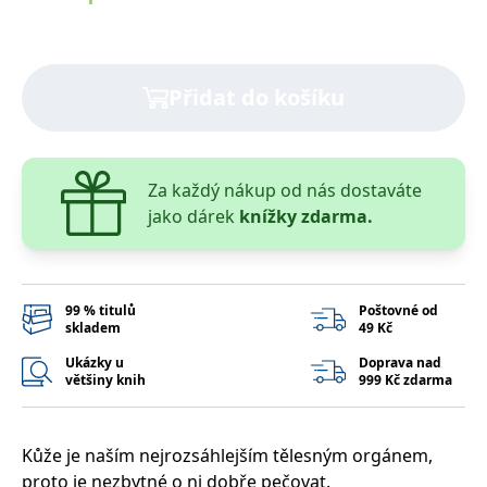
správně.
PHPSESSID
Zavřením
Cookie
PHP.net
prohlížeče
generovaný
www.bambook.cz
aplikacemi
založenými
Přidat do košíku
na jazyce
PHP. Toto je
univerzální
identifikátor
používaný k
udržování
Za každý nákup od nás dostaváte
proměnných
relací
jako dárek
knížky zdarma.
uživatelů.
Obvykle se
jedná o
náhodně
vygenerované
číslo, jeho
99 % titulů
Poštovné od
použití může
být specifické
skladem
49 Kč
pro daný
web, ale
Ukázky u
Doprava nad
dobrým
většiny knih
999 Kč zdarma
příkladem je
udržování
přihlášeného
stavu
uživatele mezi
Kůže je naším nejrozsáhlejším tělesným orgánem,
stránkami.
proto je nezbytné o ni dobře pečovat.