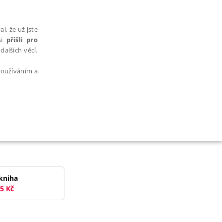
l, že už jste
si
přišli pro
dalších věcí,
 používáním a
AŘAZENÉ SOUBORY
kniha
5
Kč
bytně nutných souborů cookie správně používat.