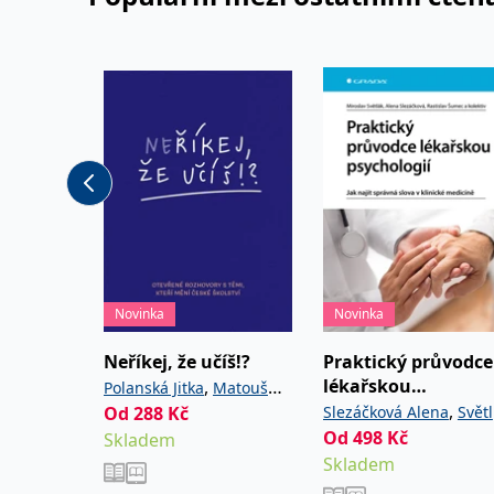
Novinka
Novinka
Neříkej, že učíš!?
Praktický průvodce
lékařskou
,
Polanská Jitka
Matoušů
psychologií
,
Od
288
,
Kč
Slezáčková Alena
Svět
Hana
Noviková Zuzana
Od
498
,
Kč
Skladem
Miroslav
Šumec
Skladem
Rastislav