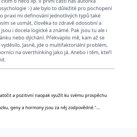
cítím o něco líp. V první části nás autorka
sychologie :-) ale bylo to důležité pro pochopení
o praxi mi definování jednotlivých typů také
vit pomocí vložených skriptů Microsoft. Široce se věří, že se
sím se usmát, člověka to zdravě odosobní a
jsou i docela logické a známé. Pak jsou tu ale i
ěpodobně použit jako pro správu stavu relace.
spánku nebo dýchání. Překvapilo mě, kam až se
l používá webové stránky a jakoukoli reklamu, kterou koncový
yděsilo. Jasně, jde o multifaktoriální problém,
orníci na overthinking jako já. Anebo i těm, kteří
u pro interní analýzu.
it.
ňuje nám komunikovat s uživatelem, který již dříve navštívil
, zda prohlížeč návštěvníka webu podporuje soubory cookie.
zatočit a pozitivní naopak využít ku svému prospěchu
l používá webové stránky a jakoukoli reklamu, kterou koncový
ozku, geny a hormony jsou za něj zodpovědné."
 údaje o aktivitě na webu. Tato data mohou být odeslána k