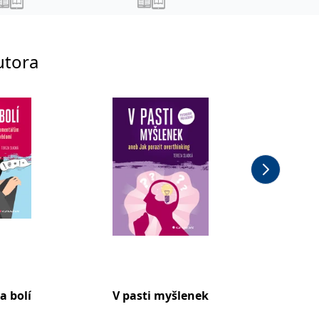
utora
a bolí
V pasti myšlenek
Umění 