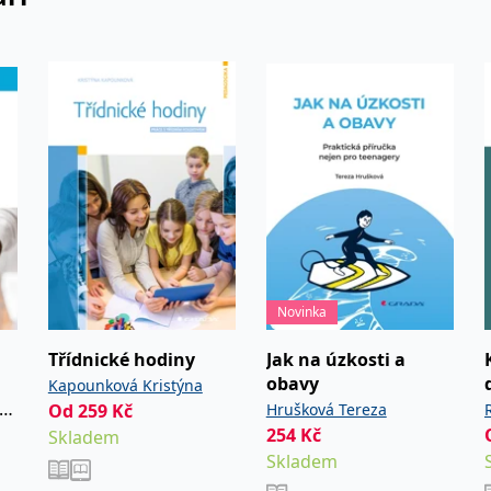
Novinka
Třídnické hodiny
Jak na úzkosti a
obavy
Kapounková Kristýna
lák
Od
259
Kč
Hrušková Tereza
254
Kč
Skladem
Skladem