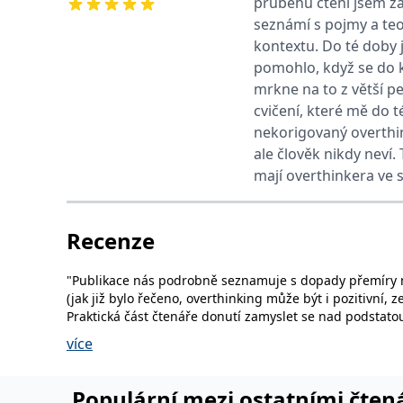
průběhu čtení jsem zač
web.
Corporation
seznámí s pojmy a teor
.grada.cz
kontextu. Do té doby j
MUID
1 rok
Tento soubor cook
Microsoft
synchronizuje s
Corporation
pomohlo, když se do 
.clarity.ms
mrkne na to z větší pe
sid
.seznam.cz
1 měsíc
Toto je velmi bě
cvičení, které mě do 
_gcl_au
3 měsíce
Tento soubor co
nekorigovaný overthin
Google LLC
uživatel mohl v
.grada.cz
ale člověk nikdy neví.
MR
7 dní
Toto je soubor c
Microsoft
mají overthinkera ve s
Corporation
.c.bing.com
_uetvid
1 rok
Toto je soubor c
Microsoft
Recenze
náš web.
Corporation
.grada.cz
test_cookie
15 minut
Tento soubor coo
Google LLC
"Publikace nás podrobně seznamuje s dopady přemíry myšl
.doubleclick.net
(jak již bylo řečeno, overthinking může být i pozitivní, z
IDE
1 rok
Tento soubor co
Praktická část čtenáře donutí zamyslet se nad podstat
Google LLC
uživatel mohl v
.doubleclick.net
- recenze z webu
La Cultura
více
uid
.adform.net
2 měsíce
Tento soubor co
analýze a hlášení
Populární mezi ostatními čten