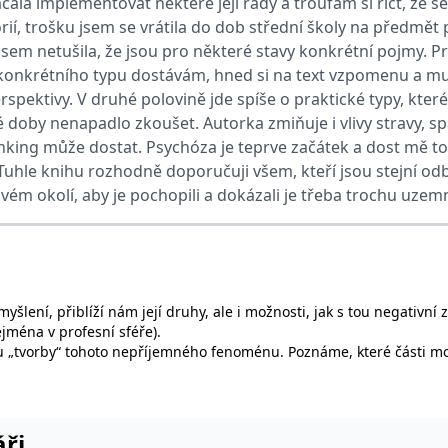
ala implementovat některé její rady a troufám si říct, že se 
ií, trošku jsem se vrátila do dob střední školy na předmět p
sem netušila, že jsou pro některé stavy konkrétní pojmy. Pr
ie je v Microsoftu široce používán jako jedinečný identifikátor uživatele. Lze jej nasta
 mnoha různými doménami společnosti Microsoft, což umožňuje sledování uživatelů.
konkrétního typu dostávám, hned si na text vzpomenu a mu
rspektivy. V druhé polovině jde spíše o praktické typy, které 
žný název souboru cookie, ale pokud je nalezen jako soubor cookie relace, bude pravd
té doby nenapadlo zkoušet. Autorka zmiňuje i vlivy stravy, 
okie nastavuje společnost Doubleclick a provádí informace o tom, jak koncový uživate
king může dostat. Psychóza je teprve začátek a dost mě to v
idět před návštěvou uvedeného webu.
 Tuhle knihu rozhodně doporučuji všem, kteří jsou stejní odb
ookie první strany společnosti Microsoft MSN, který používáme k měření používání web
vém okolí, aby je pochopili a dokázali je třeba trochu uzemn
ookie využívaný společností Microsoft Bing Ads a je sledovacím souborem cookie. Umož
kie nastavuje společnost DoubleClick (kterou vlastní společnost Google), aby zjistila
ení, přiblíží nám její druhy, ale i možnosti, jak s tou negativní 
ejména v profesní sféře).
okie nastavuje společnost Doubleclick a provádí informace o tom, jak koncový uživate
ou „tvorby“ tohoto nepříjemného fenoménu. Poznáme, které části m
idět před návštěvou uvedeného webu.
okie poskytuje jednoznačně přiřazené strojově generované ID uživatele a shromažďuje
 třetí straně.
áři