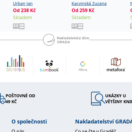
Urban Jan
Kacvinská Zuzana
Od
238
Kč
Od
259
Kč
Skladem
Skladem
POŠTOVNÉ OD
UKÁZKY U
49 KČ
VĚTŠINY KNI
O společnosti
Nakladatelství GRAD
O nás
Co se čte v Gradě?