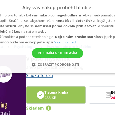
Aby váš nákup proběhl hladce.
hno pro to, aby byl
váš nákup co nejpohodlnější
. Aby si web pamatova
upili. Snažíme se, abychom vám
nenabízeli detektivku
, když jste 
iteraturu
. Abyste se
nemuseli pořád dokola přihlašovat
. A spoustu 
lehčí nákup
na našem webu.
ží cookies a podobné technologie.
Dejte nám prosím souhlas
s jejich
pomoci bude náš e-shop ještě lepší.
Více informací
ka
Psychologie
Psychologie pro každého
ROZUMÍM A SOUHLASÍM
V pasti myšlenek
ZOBRAZIT PODROBNOSTI
aneb Jak porazit overthinking
ANALYTICKÉ
MARKETINGOVÉ
FUNKČNÍ
NEZ
Sladká Tereza
Tištěná kniha
E-
Nezbytné
Analytické
Marketingové
Funkční
Nezařazené soubory
288
Kč
24
h stránek, jako je přihlášení uživatele a správa účtu. Webové stránky nelze bez nez
Skladem
i