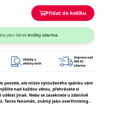
 se soubory cookie návštěvníků. Je nutné, aby banner cookie
Přidat do košíku
používaný k udržování proměnných relací uživatelů. Obvykle se
obrým příkladem je udržování přihlášeného stavu uživatele
áte jako dárek
knížky zdarma.
y bylo možné podávat platné zprávy o používání jejich
u.
Doprava nad
Ukázky u
999 Kč
většiny knih
zdarma
 do postele, ale místo vytouženého spánku vám
mýšlíte nad každou větou, přehráváte si
Vyprší
Popis
i udělat jinak. Nebo se zaseknete u zdánlivě
ění správného vzhledu dialogových oken.
1 rok
### Luigisbox???
ál. Tento fenomén, známý jako overthinking
avštívenou stránku a slouží k počítání a sledování zobrazení
jazyků a zemí
1 rok
mií moderní doby.
u na sociálních médiích. Může také shromažďovat informace o
avštívené stránky.