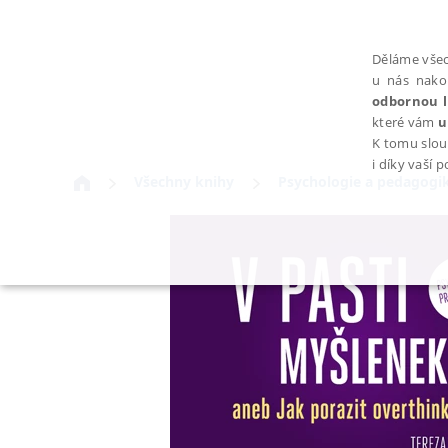
Děláme všec
u nás nako
odbornou l
které vám
u
K tomu slou
i díky vaší 
Všechny knihy
Psychologie a pedagogi
NEZBYTNÉ
Nezbytně nutné soubory cookie umožňují základní funkce webovýc
Provider /