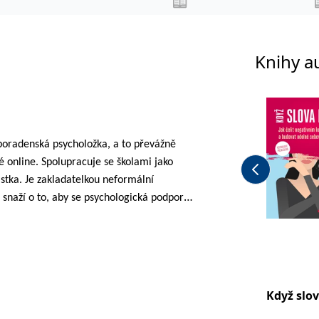
Knihy a
poradenská psycholožka, a to převážně
aké online. Spolupracuje se školami jako
istka. Je zakladatelkou neformální
e snaží o to, aby se psychologická podpora
renatální zdravotní péče. Poskytuje
hotným ženám i jejich partnerům, vzdělává
munikaci a dalších dovednostech a vytváří
né na duševní pohodu v období
e organizuje tábory pro zkušené táborníky,
Když slov
ové pedagogiky. Baví ji práce s dětmi,