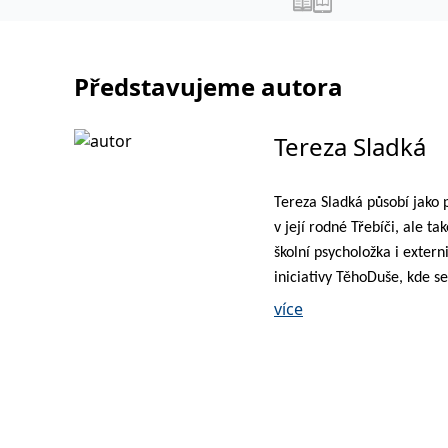
Představujeme autora
Tereza Sladká
Tereza Sladká působí jako 
v její rodné Třebíči, ale t
školní psycholožka i extern
iniciativy TěhoDuše, kde s
stala standardní součástí p
více
individuální konzultace tě
zdravotnický personál v ko
rozličné materiály zaměře
těhotenství. Ve volném čas
kde využívá principy zážitk