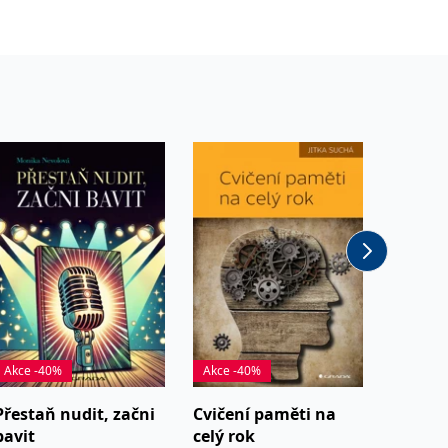
Akce -40%
Akce -40%
Výjimeč
Přestaň nudit, začni
Cvičení paměti na
Umění 
bavit
celý rok
Cheungo