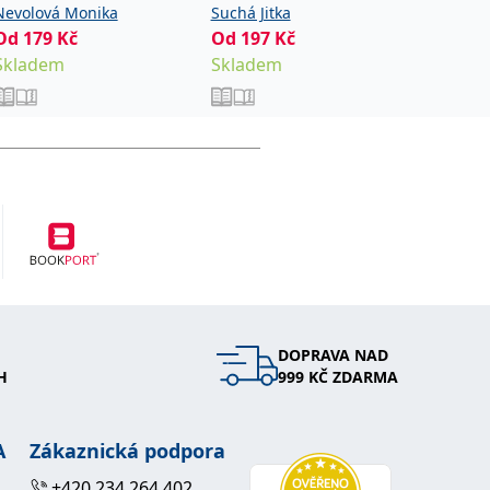
Nevolová Monika
Suchá Jitka
Od
149
Od
179
Kč
Od
197
Kč
Sklade
Skladem
Skladem
DOPRAVA NAD
H
999 KČ ZDARMA
A
Zákaznická podpora
+420 234 264 402