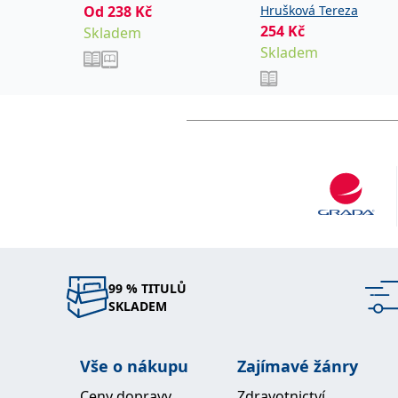
Od
238
Kč
Hrušková Tereza
254
Kč
Skladem
Skladem
99 % TITULŮ
SKLADEM
Vše o nákupu
Zajímavé žánry
Ceny dopravy
Zdravotnictví