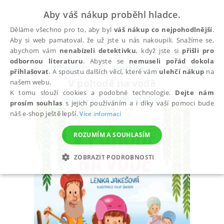
Aby váš nákup proběhl hladce.
Děláme všechno pro to, aby byl
váš nákup co nejpohodlnější
.
Aby si web pamatoval, že už jste u nás nakoupili. Snažíme se,
abychom vám
nenabízeli detektivku
, když jste si
přišli pro
odbornou literaturu
. Abyste se
nemuseli pořád dokola
Všechny knihy
Dětská literatura
Beletrie pro d
přihlašovat
. A spoustu dalších věcí, které vám
ulehčí nákup
na
V pohodě na vodě
našem webu.
K tomu slouží cookies a podobné technologie.
Dejte nám
Jakešová Lenka
,
Škoda Filip
prosím souhlas
s jejich používáním a i díky vaší pomoci bude
náš e-shop ještě lepší.
Více informací
ROZUMÍM A SOUHLASÍM
ZOBRAZIT PODROBNOSTI
NEZBYTNÉ
ANALYTICKÉ
MARKETINGOVÉ
FUNKČNÍ
NEZAŘAZENÉ SOUBORY