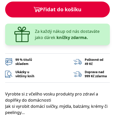
správně.
Přidat do košíku
PHPSESSID
Zavřením
Cookie
PHP.net
prohlížeče
generovaný
www.bambook.cz
aplikacemi
založenými
na jazyce
PHP. Toto je
univerzální
Za každý nákup od nás dostaváte
identifikátor
jako dárek
knížky zdarma.
používaný k
udržování
proměnných
relací
uživatelů.
Obvykle se
jedná o
99 % titulů
Poštovné od
náhodně
skladem
49 Kč
vygenerované
číslo, jeho
Ukázky u
Doprava nad
použití může
většiny knih
999 Kč zdarma
být specifické
pro daný
web, ale
dobrým
příkladem je
Vyrobte si z včelího vosku produkty pro zdraví a
udržování
přihlášeného
doplňky do domácnosti
stavu
Jak si vyrobit domácí svíčky, mýdla, balzámy, krémy či
uživatele mezi
stránkami.
peelingy