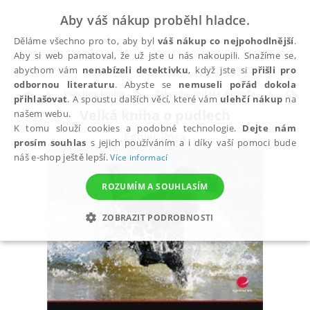
Aby váš nákup proběhl hladce.
Děláme všechno pro to, aby byl
váš nákup co nejpohodlnější
.
Aby si web pamatoval, že už jste u nás nakoupili. Snažíme se,
abychom vám
nenabízeli detektivku
, když jste si
přišli pro
odbornou literaturu
. Abyste se
nemuseli pořád dokola
Všechny knihy
Zahrada, zvířata, příroda
Chova
přihlašovat
. A spoustu dalších věcí, které vám
ulehčí nákup
na
Velká kniha o pudlech
našem webu.
K tomu slouží cookies a podobné technologie.
Dejte nám
Engler Rosa
prosím souhlas
s jejich používáním a i díky vaší pomoci bude
náš e-shop ještě lepší.
Více informací
ROZUMÍM A SOUHLASÍM
ZOBRAZIT PODROBNOSTI
NEZBYTNÉ
ANALYTICKÉ
MARKETINGOVÉ
FUNKČNÍ
NEZAŘAZENÉ SOUBORY