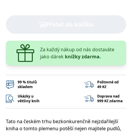
správně.
PHPSESSID
Zavřením
Cookie
PHP.net
prohlížeče
generovaný
www.bambook.cz
aplikacemi
Přidat do košíku
založenými
na jazyce
PHP. Toto je
univerzální
identifikátor
používaný k
udržování
Za každý nákup od nás dostaváte
proměnných
jako dárek
knížky zdarma.
relací
uživatelů.
Obvykle se
jedná o
náhodně
vygenerované
číslo, jeho
99 % titulů
Poštovné od
použití může
skladem
49 Kč
být specifické
pro daný
Ukázky u
Doprava nad
web, ale
většiny knih
999 Kč zdarma
dobrým
příkladem je
udržování
přihlášeného
stavu
Tato na českém trhu bezkonkurenčně nejzdařilejší
uživatele mezi
stránkami.
kniha o tomto plemenu potěší nejen majitele pudlů,