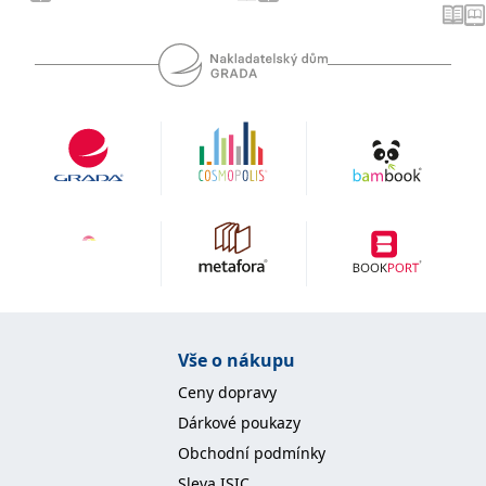
se měly zobrazovat a
které by mohly být
relevantní pro
koncového uživatele,
který si prohlíží web.
MUID
1 rok
Tento soubor cookie je v
Microsoft
Microsoftu široce
Corporation
používán jako jedinečný
.clarity.ms
identifikátor uživatele.
Lze jej nastavit pomocí
vložených skriptů
Microsoft. Široce se věří,
že se synchronizuje s
mnoha různými
doménami společnosti
Microsoft, což umožňuje
sledování uživatelů.
sid
.seznam.cz
1 měsíc
Toto je velmi běžný
název souboru cookie,
ale pokud je nalezen
jako soubor cookie
Vše o nákupu
relace, bude
pravděpodobně použit
jako pro správu stavu
Ceny dopravy
relace.
Dárkové poukazy
_gcl_au
3 měsíce
Tento soubor cookie
Google LLC
nastavuje společnost
Obchodní podmínky
.grada.cz
Doubleclick a provádí
informace o tom, jak
Sleva ISIC