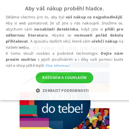
Aby váš nákup proběhl hladce.
Děláme všechno pro to, aby byl
váš nákup co nejpohodlnější
.
Aby si web pamatoval, že už jste u nás nakoupili. Snažíme se,
abychom vám
nenabízeli detektivku
, když jste si
přišli pro
odbornou literaturu
. Abyste se
nemuseli pořád dokola
Všechny knihy
Osobní rozvoj a poznání
Šťastn
přihlašovat
. A spoustu dalších věcí, které vám
ulehčí nákup
na
Vidím do tebe! Už vím, jak funguješ
našem webu.
K tomu slouží cookies a podobné technologie.
Dejte nám
Betschart Martin
prosím souhlas
s jejich používáním a i díky vaší pomoci bude
náš e-shop ještě lepší.
Více informací
ROZUMÍM A SOUHLASÍM
ZOBRAZIT PODROBNOSTI
NEZBYTNÉ
ANALYTICKÉ
MARKETINGOVÉ
FUNKČNÍ
NEZAŘAZENÉ SOUBORY