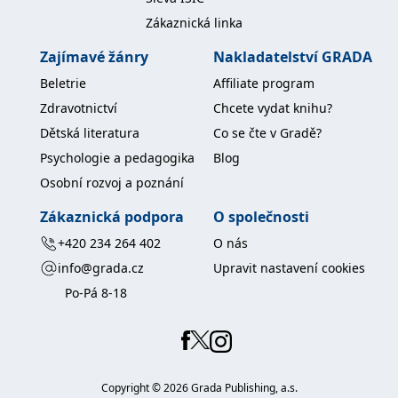
koncový uživatel používá
webové stránky a
Zákaznická linka
jakoukoli reklamu,
kterou koncový uživatel
Zajímavé žánry
Nakladatelství GRADA
mohl vidět před
návštěvou uvedeného
Beletrie
Affiliate program
webu.
Zdravotnictví
Chcete vydat knihu?
MR
7 dní
Toto je soubor cookie
Microsoft
první strany společnosti
Corporation
Dětská literatura
Co se čte v Gradě?
Microsoft MSN, který
.c.bing.com
používáme k měření
Psychologie a pedagogika
Blog
používání webu pro
interní analýzu.
Osobní rozvoj a poznání
_uetvid
1 rok
Toto je soubor cookie
Microsoft
využívaný společností
Corporation
Zákaznická podpora
O společnosti
Microsoft Bing Ads a je
.grada.cz
sledovacím souborem
+420 234 264 402
O nás
cookie. Umožňuje nám
komunikovat s
info@grada.cz
Upravit nastavení cookies
uživatelem, který již dříve
navštívil náš web.
Po-Pá 8-18
test_cookie
15 minut
Tento soubor cookie
Google LLC
nastavuje společnost
.doubleclick.net
DoubleClick (kterou
vlastní společnost
Google), aby zjistila, zda
prohlížeč návštěvníka
webu podporuje
Copyright ©
2026
Grada Publishing, a.s.
soubory cookie.