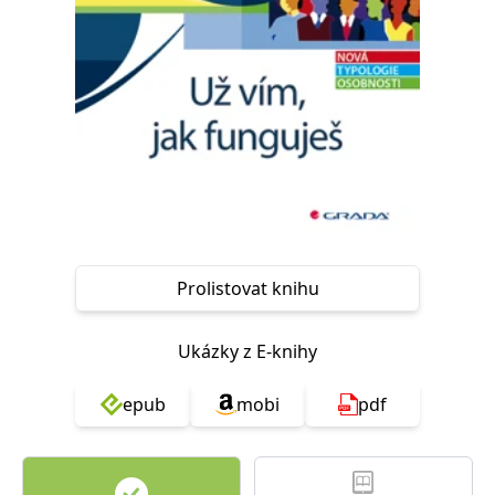
Nezbytné
Analytické
Marketingové
Funkční
Nezařazené soubory
Nezbytně nutné soubory cookie umožňují základní funkce webových
stránek, jako je přihlášení uživatele a správa účtu. Webové stránky nelze
bez nezbytně nutných souborů cookie správně používat.
Provider /
Název
Vyprší
Popis
Doména
CookieScriptConsent
1 měsíc
Tento soubor
CookieScript
cookie
www.grada.cz
používá
služba
Prolistovat knihu
Cookie-
Script.com k
zapamatování
předvoleb
souhlasu se
Ukázky z E-knihy
soubory
cookie
návštěvníků.
epub
mobi
pdf
Je nutné, aby
banner
cookie
Cookie-
Script.com
fungoval