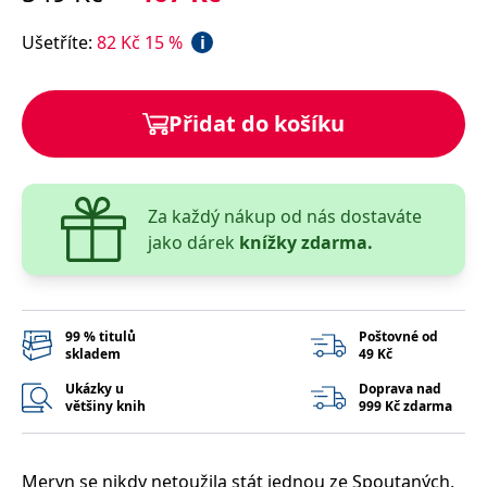
správně.
PHPSESSID
Zavřením
Cookie
Ušetříte
:
82
Kč
15
%
i
PHP.net
prohlížeče
generovaný
www.bambook.cz
aplikacemi
založenými
na jazyce
PHP. Toto je
Přidat do košíku
univerzální
identifikátor
používaný k
udržování
proměnných
relací
Za každý nákup od nás dostaváte
uživatelů.
Obvykle se
jako dárek
knížky zdarma.
jedná o
náhodně
vygenerované
číslo, jeho
použití může
být specifické
99 % titulů
Poštovné od
pro daný
skladem
49 Kč
web, ale
dobrým
Ukázky u
Doprava nad
příkladem je
udržování
většiny knih
999 Kč zdarma
přihlášeného
stavu
uživatele mezi
stránkami.
Meryn se nikdy netoužila stát jednou ze Spoutaných,