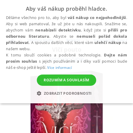
Aby váš nákup proběhl hladce.
Děláme všechno pro to, aby byl
váš nákup co nejpohodlnější
.
Aby si web pamatoval, že už jste u nás nakoupili. Snažíme se,
abychom vám
nenabízeli detektivku
, když jste si
přišli pro
odbornou literaturu
. Abyste se
nemuseli pořád dokola
Všechny knihy
Beletrie
Young Adult, New Adu
přihlašovat
. A spoustu dalších věcí, které vám
ulehčí nákup
na
Vlčí pouto
našem webu.
K tomu slouží cookies a podobné technologie.
Dejte nám
Sorensen Sable
prosím souhlas
s jejich používáním a i díky vaší pomoci bude
náš e-shop ještě lepší.
Více informací
ROZUMÍM A SOUHLASÍM
ZOBRAZIT PODROBNOSTI
NEZBYTNÉ
ANALYTICKÉ
MARKETINGOVÉ
FUNKČNÍ
NEZAŘAZENÉ SOUBORY