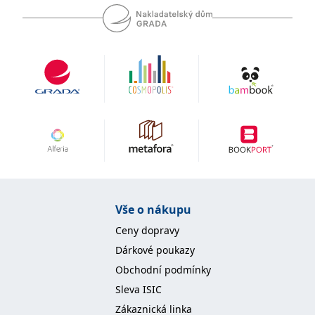
se měly zobrazovat a
které by mohly být
relevantní pro
koncového uživatele,
který si prohlíží web.
MUID
1 rok
Tento soubor cookie je v
Microsoft
Microsoftu široce
Corporation
používán jako jedinečný
.clarity.ms
identifikátor uživatele.
Lze jej nastavit pomocí
vložených skriptů
Microsoft. Široce se věří,
že se synchronizuje s
mnoha různými
doménami společnosti
Microsoft, což umožňuje
sledování uživatelů.
sid
.seznam.cz
1 měsíc
Toto je velmi běžný
název souboru cookie,
Vše o nákupu
ale pokud je nalezen
jako soubor cookie
Ceny dopravy
relace, bude
pravděpodobně použit
Dárkové poukazy
jako pro správu stavu
relace.
Obchodní podmínky
_gcl_au
3 měsíce
Tento soubor cookie
Google LLC
Sleva ISIC
nastavuje společnost
.grada.cz
Doubleclick a provádí
Zákaznická linka
informace o tom, jak