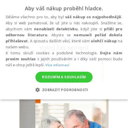
Aby váš nákup proběhl hladce.
Děláme všechno pro to, aby byl
váš nákup co nejpohodlnější
.
Aby si web pamatoval, že už jste u nás nakoupili. Snažíme se,
abychom vám
nenabízeli detektivku
, když jste si
přišli pro
odbornou literaturu
. Abyste se
nemuseli pořád dokola
Všechny knihy
Psychologie a pedagogika
Ped
přihlašovat
. A spoustu dalších věcí, které vám
ulehčí nákup
na
Volný čas seniorů
našem webu.
K tomu slouží cookies a podobné technologie.
Dejte nám
Janiš Kamil
,
Skopalová Jitka
prosím souhlas
s jejich používáním a i díky vaší pomoci bude
náš e-shop ještě lepší.
Více informací
ROZUMÍM A SOUHLASÍM
ZOBRAZIT PODROBNOSTI
NEZBYTNÉ
ANALYTICKÉ
MARKETINGOVÉ
FUNKČNÍ
NEZAŘAZENÉ SOUBORY