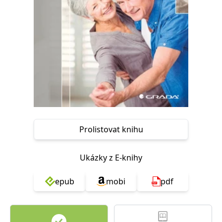
Nezbytné
Analytické
Marketingové
Funkční
Nezařazené soubory
Nezbytně nutné soubory cookie umožňují základní funkce webových
stránek, jako je přihlášení uživatele a správa účtu. Webové stránky nelze
bez nezbytně nutných souborů cookie správně používat.
Provider /
Název
Vyprší
Popis
Doména
CookieScriptConsent
1 měsíc
Tento soubor
CookieScript
cookie
www.grada.cz
používá
služba
Prolistovat knihu
Cookie-
Script.com k
zapamatování
předvoleb
souhlasu se
Ukázky z E-knihy
soubory
cookie
návštěvníků.
epub
mobi
pdf
Je nutné, aby
banner
cookie
Cookie-
Script.com
fungoval