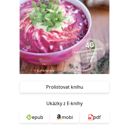
Nezbytné
Analytické
Marketingové
Funkční
Nezařazené soubory
Nezbytně nutné soubory cookie umožňují základní funkce webových
stránek, jako je přihlášení uživatele a správa účtu. Webové stránky nelze
bez nezbytně nutných souborů cookie správně používat.
Provider /
Název
Vyprší
Popis
Doména
CookieScriptConsent
1 měsíc
Tento soubor
CookieScript
cookie
www.grada.cz
používá
služba
Cookie-
Script.com k
zapamatování
Prolistovat knihu
předvoleb
souhlasu se
soubory
cookie
návštěvníků.
Ukázky z E-knihy
Je nutné, aby
banner
cookie
epub
mobi
pdf
Cookie-
Script.com
fungoval