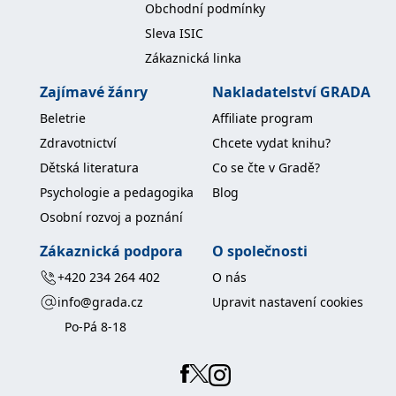
Obchodní podmínky
koncový uživatel používá
webové stránky a
Sleva ISIC
jakoukoli reklamu,
kterou koncový uživatel
Zákaznická linka
mohl vidět před
návštěvou uvedeného
webu.
Zajímavé žánry
Nakladatelství GRADA
MR
7 dní
Toto je soubor cookie
Microsoft
Beletrie
Affiliate program
první strany společnosti
Corporation
Microsoft MSN, který
.c.bing.com
Zdravotnictví
Chcete vydat knihu?
používáme k měření
používání webu pro
Dětská literatura
Co se čte v Gradě?
interní analýzu.
Psychologie a pedagogika
Blog
_uetvid
1 rok
Toto je soubor cookie
Microsoft
využívaný společností
Corporation
Osobní rozvoj a poznání
Microsoft Bing Ads a je
.grada.cz
sledovacím souborem
cookie. Umožňuje nám
Zákaznická podpora
O společnosti
komunikovat s
uživatelem, který již dříve
+420 234 264 402
O nás
navštívil náš web.
info@grada.cz
Upravit nastavení cookies
test_cookie
15 minut
Tento soubor cookie
Google LLC
nastavuje společnost
.doubleclick.net
Po-Pá 8-18
DoubleClick (kterou
vlastní společnost
Google), aby zjistila, zda
prohlížeč návštěvníka
webu podporuje
soubory cookie.