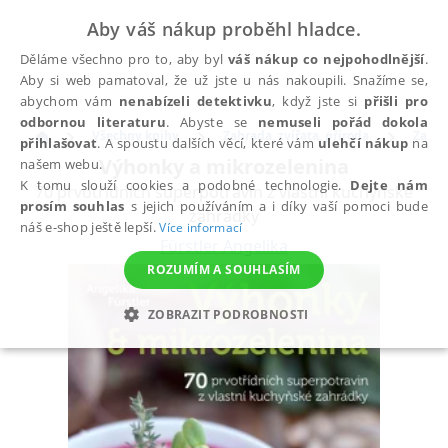
Aby váš nákup proběhl hladce.
Děláme všechno pro to, aby byl
váš nákup co nejpohodlnější
.
Aby si web pamatoval, že už jste u nás nakoupili. Snažíme se,
abychom vám
nenabízeli detektivku
, když jste si
přišli pro
odbornou literaturu
. Abyste se
nemuseli pořád dokola
Všechny knihy
Zahrada, zvířata, příroda
Zahra
přihlašovat
. A spoustu dalších věcí, které vám
ulehčí nákup
na
Výhonky a mikrozelenina
našem webu.
K tomu slouží cookies a podobné technologie.
Dejte nám
70 prvotřídních superpotravin z vlastní kuchyňské
prosím souhlas
s jejich používáním a i díky vaší pomoci bude
zahrádky
náš e-shop ještě lepší.
Více informací
Fürstler Angelika
ROZUMÍM A SOUHLASÍM
ZOBRAZIT PODROBNOSTI
NEZBYTNÉ
ANALYTICKÉ
MARKETINGOVÉ
FUNKČNÍ
NEZAŘAZENÉ SOUBORY