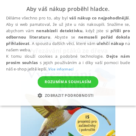
Aby váš nákup proběhl hladce.
Děláme všechno pro to, aby byl
váš nákup co nejpohodlnější
.
Aby si web pamatoval, že už jste u nás nakoupili. Snažíme se,
abychom vám
nenabízeli detektivku
, když jste si
přišli pro
odbornou literaturu
. Abyste se
nemuseli pořád dokola
Všechny knihy
Výtvarné techniky, umění
Řem
přihlašovat
. A spoustu dalších věcí, které vám
ulehčí nákup
na
Vyřezávání ptáků ze dřeva
našem webu.
K tomu slouží cookies a podobné technologie.
Dejte nám
a kolektiv
prosím souhlas
s jejich používáním a i díky vaší pomoci bude
náš e-shop ještě lepší.
Více informací
ROZUMÍM A SOUHLASÍM
ZOBRAZIT PODROBNOSTI
NEZBYTNÉ
ANALYTICKÉ
MARKETINGOVÉ
FUNKČNÍ
NEZAŘAZENÉ SOUBORY