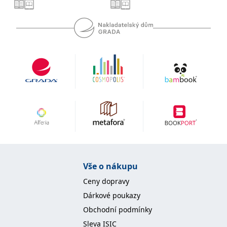
se měly zobrazovat a
které by mohly být
relevantní pro
koncového uživatele,
který si prohlíží web.
MUID
1 rok
Tento soubor cookie je v
Microsoft
Microsoftu široce
Corporation
používán jako jedinečný
.clarity.ms
identifikátor uživatele.
Lze jej nastavit pomocí
vložených skriptů
Microsoft. Široce se věří,
že se synchronizuje s
mnoha různými
doménami společnosti
Microsoft, což umožňuje
sledování uživatelů.
sid
.seznam.cz
1 měsíc
Toto je velmi běžný
název souboru cookie,
ale pokud je nalezen
jako soubor cookie
Vše o nákupu
relace, bude
pravděpodobně použit
Ceny dopravy
jako pro správu stavu
relace.
Dárkové poukazy
_gcl_au
3 měsíce
Tento soubor cookie
Google LLC
Obchodní podmínky
nastavuje společnost
.grada.cz
Doubleclick a provádí
Sleva ISIC
informace o tom, jak