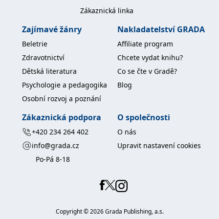
koncový uživatel používá
Zákaznická linka
webové stránky a
jakoukoli reklamu,
kterou koncový uživatel
Zajímavé žánry
Nakladatelství GRADA
mohl vidět před
návštěvou uvedeného
Beletrie
Affiliate program
webu.
Zdravotnictví
Chcete vydat knihu?
MR
7 dní
Toto je soubor cookie
Microsoft
první strany společnosti
Corporation
Dětská literatura
Co se čte v Gradě?
Microsoft MSN, který
.c.bing.com
používáme k měření
Psychologie a pedagogika
Blog
používání webu pro
interní analýzu.
Osobní rozvoj a poznání
_uetvid
1 rok
Toto je soubor cookie
Microsoft
využívaný společností
Zákaznická podpora
O společnosti
Corporation
Microsoft Bing Ads a je
.grada.cz
sledovacím souborem
+420 234 264 402
O nás
cookie. Umožňuje nám
komunikovat s
info@grada.cz
Upravit nastavení cookies
uživatelem, který již dříve
navštívil náš web.
Po-Pá 8-18
test_cookie
15 minut
Tento soubor cookie
Google LLC
nastavuje společnost
.doubleclick.net
DoubleClick (kterou
vlastní společnost
Google), aby zjistila, zda
prohlížeč návštěvníka
Copyright ©
2026
Grada Publishing, a.s.
webu podporuje
soubory cookie.