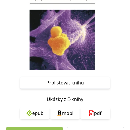
Nezbytné
Analytické
Marketingové
Funkční
Nezařazené soubory
Nezbytně nutné soubory cookie umožňují základní funkce webových
stránek, jako je přihlášení uživatele a správa účtu. Webové stránky nelze
bez nezbytně nutných souborů cookie správně používat.
Provider /
Název
Vyprší
Popis
Doména
CookieScriptConsent
1 měsíc
Tento soubor
CookieScript
cookie
www.grada.cz
používá
služba
Cookie-
Script.com k
Prolistovat knihu
zapamatování
předvoleb
souhlasu se
soubory
Ukázky z E-knihy
cookie
návštěvníků.
Je nutné, aby
banner
epub
mobi
pdf
cookie
Cookie-
Script.com
fungoval