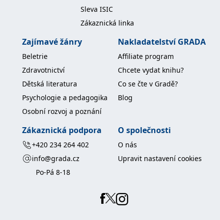
koncový uživatel používá
Sleva ISIC
webové stránky a
jakoukoli reklamu,
Zákaznická linka
kterou koncový uživatel
mohl vidět před
návštěvou uvedeného
Zajímavé žánry
Nakladatelství GRADA
webu.
Beletrie
Affiliate program
MR
7 dní
Toto je soubor cookie
Microsoft
první strany společnosti
Corporation
Zdravotnictví
Chcete vydat knihu?
Microsoft MSN, který
.c.bing.com
používáme k měření
Dětská literatura
Co se čte v Gradě?
používání webu pro
interní analýzu.
Psychologie a pedagogika
Blog
_uetvid
1 rok
Toto je soubor cookie
Microsoft
Osobní rozvoj a poznání
využívaný společností
Corporation
Microsoft Bing Ads a je
.grada.cz
Zákaznická podpora
O společnosti
sledovacím souborem
cookie. Umožňuje nám
komunikovat s
+420 234 264 402
O nás
uživatelem, který již dříve
navštívil náš web.
info@grada.cz
Upravit nastavení cookies
Po-Pá 8-18
test_cookie
15 minut
Tento soubor cookie
Google LLC
nastavuje společnost
.doubleclick.net
DoubleClick (kterou
vlastní společnost
Google), aby zjistila, zda
prohlížeč návštěvníka
webu podporuje
soubory cookie.