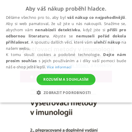
Aby váš nákup proběhl hladce.
Děláme všechno pro to, aby byl
váš nákup co nejpohodlnější
.
Aby si web pamatoval, že už jste u nás nakoupili. Snažíme se,
abychom vám
nenabízeli detektivku
, když jste si
přišli pro
odbornou literaturu
. Abyste se
nemuseli pořád dokola
Všechny knihy
Zdravotnická a lékařská literatura
přihlašovat
. A spoustu dalších věcí, které vám
ulehčí nákup
na
Vyšetřovací metody v imunologii
našem webu.
K tomu slouží cookies a podobné technologie.
Dejte nám
2., přepracované a doplněné vydání
prosím souhlas
s jejich používáním a i díky vaší pomoci bude
Bartůňková Jiřina
,
Paulík Milan
,
a kolektiv
náš e-shop ještě lepší.
Více informací
ROZUMÍM A SOUHLASÍM
ZOBRAZIT PODROBNOSTI
NEZBYTNÉ
ANALYTICKÉ
MARKETINGOVÉ
FUNKČNÍ
NEZAŘAZENÉ SOUBORY