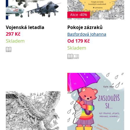
Akce -40%
Vojenská letadla
Pokoje zázraků
297
Kč
Basfordová Johanna
Skladem
Od
179
Kč
Skladem