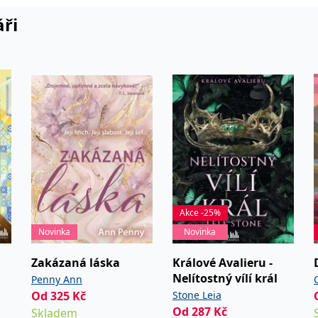
áři
Akce -25%
Novinka
Novinka
Zakázaná láska
Králové Avalieru -
Nelítostný vílí král
Penny Ann
Od
325
Kč
Stone Leia
Od
287
Kč
Skladem