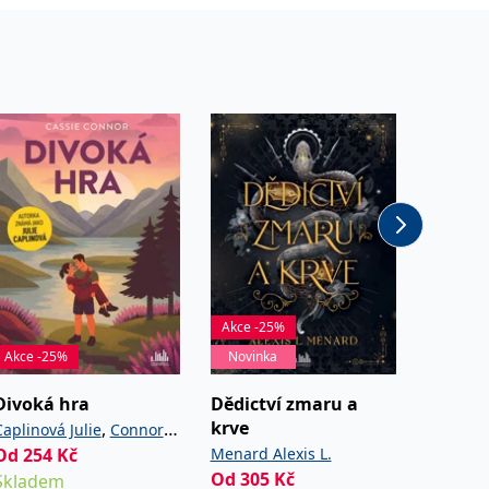
Akce -25%
Akce -25%
Novinka
Novinka
Divoká hra
Dědictví zmaru a
Láska 
krve
čokolá
,
Caplinová Julie
Connor
Od
254
Kč
Menard Alexis L.
Blixt Ha
Cassie
Od
305
Kč
Od
252
Skladem