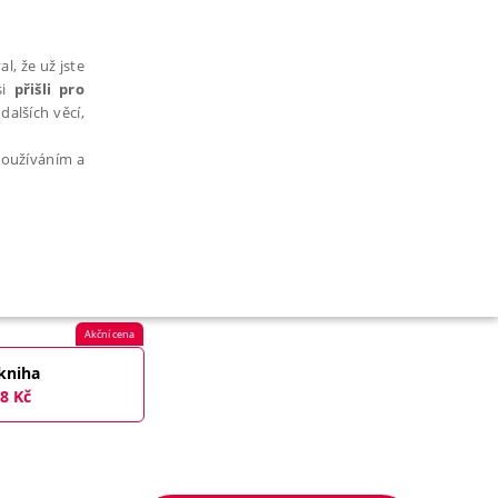
l, že už jste
si
přišli pro
dalších věcí,
 používáním a
AŘAZENÉ SOUBORY
Akční cena
kniha
8
Kč
bytně nutných souborů cookie správně používat.