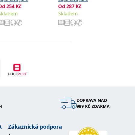
Od
254
Kč
Od
287
Kč
Od
287
Skladem
Skladem
Sklade
DOPRAVA NAD
H
999 KČ ZDARMA
A
Zákaznická podpora