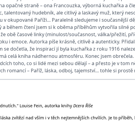
na opačné straně – ona Francouzka, výborná kuchařka a čle
alentovaný hudebník, ale citlivý a laskavý muž, který nesouhl
ie je v Microsoftu široce používán jako jedinečný identifikátor uživatele. Lze jej nasta
v okupované Paříži... Paralelně sledujeme i současnější dějov
 mnoha různými doménami společnosti Microsoft, což umožňuje sledování uživatelů.
 a během čtení jsem si k oběma příběhům vytvořila silné pou
 že obě časové linky (minulost/současnost, válka/přežití, p
žný název souboru cookie, ale pokud je nalezen jako soubor cookie relace, bude pravd
bku i emoce. Autorka píše krásně, citlivě a autenticky. Přidal
okie nastavuje společnost Doubleclick a provádí informace o tom, jak koncový uživate
idět před návštěvou uvedeného webu.
em se dočetla, že inspirací jí byla kuchařka z roku 1916 na
u má celá kniha nádhernou atmosféru. Konec jsem obrečela. 
ookie první strany společnosti Microsoft MSN, který používáme k měření používání web
ledcích toho, co si lidé mezi sebou dělají – a přesto je v t
h romancí – Paříž, láska, odboj, tajemství... tohle si prostě 
ookie využívaný společností Microsoft Bing Ads a je sledovacím souborem cookie. Umož
kie nastavuje společnost DoubleClick (kterou vlastní společnost Google), aby zjistila
dnutích.“ Louise Fein, autorka knihy
Dcera Říše
okie nastavuje společnost Doubleclick a provádí informace o tom, jak koncový uživate
idět před návštěvou uvedeného webu.
ska zvítězí nad vším i v těch nejtemnějších chvílích. Je to příběh,
okie poskytuje jednoznačně přiřazené strojově generované ID uživatele a shromažďuje
 třetí straně.