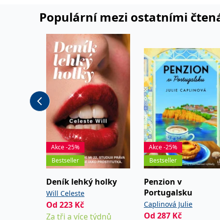
Populární mezi ostatními čten
Akce -25%
Akce -25%
Bestseller
Bestseller
Deník lehký holky
Penzion v
Portugalsku
Will Celeste
Od
223
Kč
Caplinová Julie
Od
287
Kč
Za tři a více týdnů