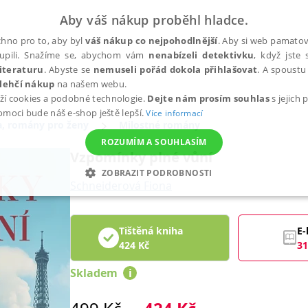
Aby váš nákup proběhl hladce.
hno pro to, aby byl
váš nákup co nejpohodlnější
. Aby si web pamatova
upili. Snažíme se, abychom vám
nenabízeli detektivku
, když jste 
iteraturu
. Abyste se
nemuseli pořád dokola přihlašovat
. A spoustu 
lehčí nákup
na našem webu.
ží cookies a podobné technologie.
Dejte nám prosím souhlas
s jejich
pomoci bude náš e-shop ještě lepší.
Více informací
, romány pro ženy
Milostné romány
ROZUMÍM A SOUHLASÍM
Vzpomínky plné vůní
ZOBRAZIT PODROBNOSTI
Schneiderová Fiona
ANALYTICKÉ
MARKETINGOVÉ
FUNKČNÍ
NEZ
Tištěná kniha
E-
424
Kč
31
Nezbytné
Analytické
Marketingové
Funkční
Nezařazené soubory
Skladem
i
h stránek, jako je přihlášení uživatele a správa účtu. Webové stránky nelze bez nez