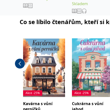
Skladem
Co se líbilo čtenářům, kteří si 
Akce -25%
Akce -25%
Kavárna s vůní
Cukrárna s vůní
perníčků
jahod