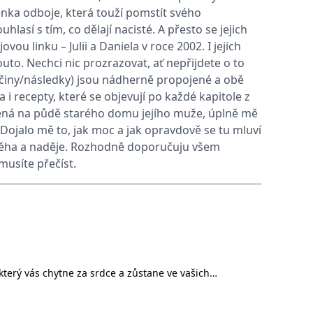
nka odboje, která touží pomstít svého
así s tím, co dělají nacisté. A přesto se jejich
vit pomocí vložených skriptů Microsoft. Široce se věří, že se
ou linku – Julii a Daniela v roce 2002. I jejich
to. Nechci nic prozrazovat, ať nepřijdete o to
říčiny/následky) jsou nádherně propojené a obě
ěpodobně použit jako pro správu stavu relace.
a i recepty, které se objevují po každé kapitole z
l používá webové stránky a jakoukoli reklamu, kterou koncový
lezená na půdě starého domu jejího muže, úplně mě
Dojalo mě to, jak moc a jak opravdově se tu mluví
u pro interní analýzu.
om něha a naděje. Rozhodně doporučuju všem
musíte přečíst.
ňuje nám komunikovat s uživatelem, který již dříve navštívil
, zda prohlížeč návštěvníka webu podporuje soubory cookie.
l používá webové stránky a jakoukoli reklamu, kterou koncový
 který vás chytne za srdce a zůstane ve vašich
 údaje o aktivitě na webu. Tato data mohou být odeslána k