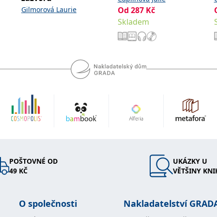
Gilmorová Laurie
Od
287
Kč
Skladem
POŠTOVNÉ OD
UKÁZKY U
49 KČ
VĚTŠINY KNI
O společnosti
Nakladatelství GRAD