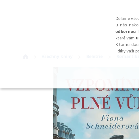
Děláme všec
u nás nako
odbornou l
které vám
u
K tomu slou
i díky vaší 
Všechny knihy
Beletrie
Romantika
NEZBYTNÉ
Nezbytně nutné soubory cookie umožňují základní funkce webovýc
Provider /