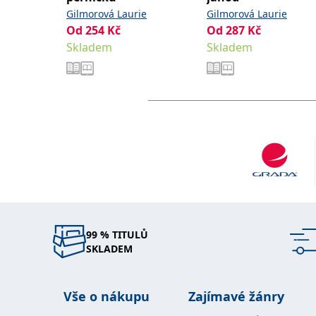
Gilmorová Laurie
Gilmorová Laurie
Od
254
Kč
Od
287
Kč
Skladem
Skladem
99 % TITULŮ
SKLADEM
Vše o nákupu
Zajímavé žánry