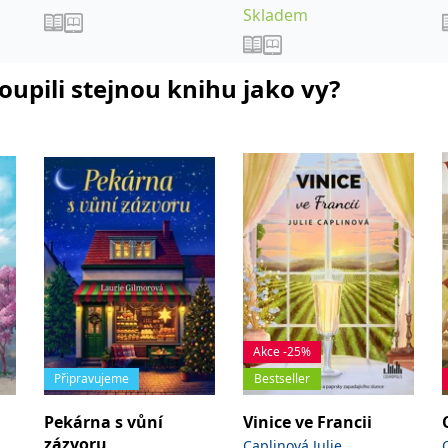
Skladem
koupili stejnou knihu jako vy?
Akce -25%
Připravujeme
Bestseller
Pekárna s vůní
Vinice ve Francii
zázvoru
Caplinová Julie