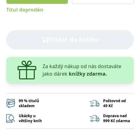
správně.
Titul doprodán
PHPSESSID
Zavřením
Cookie
PHP.net
prohlížeče
generovaný
www.bambook.cz
aplikacemi
založenými
na jazyce
PHP. Toto je
univerzální
Přidat do košíku
identifikátor
používaný k
udržování
proměnných
relací
uživatelů.
Za každý nákup od nás dostaváte
Obvykle se
jedná o
jako dárek
knížky zdarma.
náhodně
vygenerované
číslo, jeho
použití může
být specifické
pro daný
99 % titulů
Poštovné od
web, ale
skladem
49 Kč
dobrým
příkladem je
Ukázky u
Doprava nad
udržování
přihlášeného
většiny knih
999 Kč zdarma
stavu
uživatele mezi
stránkami.