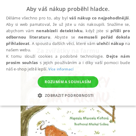
Aby váš nákup proběhl hladce.
Děláme všechno pro to, aby byl
váš nákup co nejpohodlnější
.
Aby si web pamatoval, že už jste u nás nakoupili. Snažíme se,
abychom vám
nenabízeli detektivku
, když jste si
přišli pro
odbornou literaturu
. Abyste se
nemuseli pořád dokola
Všechny knihy
Dětská literatura
Beletrie pro d
přihlašovat
. A spoustu dalších věcí, které vám
ulehčí nákup
na
Za zvířátky na farmu
našem webu.
K tomu slouží cookies a podobné technologie.
Dejte nám
Kotová Marcela
,
Sušina Michal
prosím souhlas
s jejich používáním a i díky vaší pomoci bude
náš e-shop ještě lepší.
Více informací
ROZUMÍM A SOUHLASÍM
ZOBRAZIT PODROBNOSTI
NEZBYTNÉ
ANALYTICKÉ
MARKETINGOVÉ
FUNKČNÍ
NEZAŘAZENÉ SOUBORY