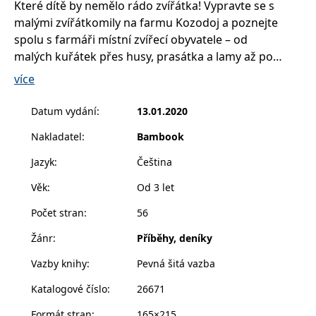
Které dítě by nemělo rádo zvířátka! Vypravte se s
__cf_bm
30 minut
Tento soubor
Cloudflare Inc.
cookie se
.heureka.cz
malými zvířátkomily na farmu Kozodoj a poznejte
používá k
rozlišení mezi
spolu s farmáři místní zvířecí obyvatele – od
lidmi a
malých kuřátek přes husy, prasátka a lamy až po
roboty. To je
pro web
velké koně a kravičky.
přínosné, aby
více
bylo možné
podávat
platné zprávy
Veselá pohádková kniha plná milých ilustrací provede
Datum vydání
:
13.01.2020
o používání
děti domovem zvířátek a ukáže jim, jak život na
jejich
webových
Nakladatel
:
Bambook
farmě vypadá. Každá kapitola je navíc doplněna o
stránek.
otázky procvičující porozumění textu, básničky,
Jazyk
:
Čeština
CookieConsent
1 rok
Tento soubor
Cybot A/S
písničky nebo hry. Tak hurá za první pohádkou!
cookie ukládá
www.bambook.cz
stav souhlasu
Věk
:
Od 3 let
uživatele se
soubory
Počet stran
:
56
cookie pro
aktuální
doménu.
Žánr
:
Příběhy, deníky
G_ENABLED_IDPS
1 rok 1
Slouží k
Google LLC
Vazby knihy
:
Pevná šitá vazba
měsíc
přihlášení
.www.grada.cz
pomocí
Google
Katalogové číslo
:
26671
ASP.NET_SessionId
Zavřením
Tento soubor
Microsoft
Formát stran
:
165×215
prohlížeče
cookie
Corporation