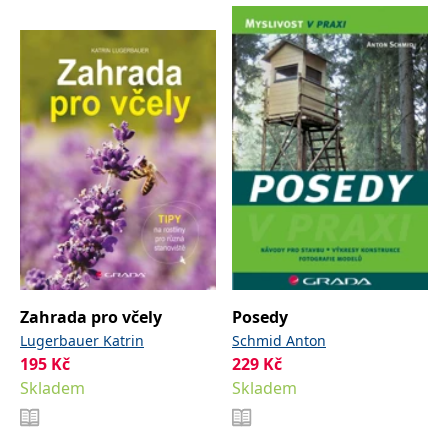
správně.
PHPSESSID
Zavřením
Cookie
PHP.net
prohlížeče
generovaný
www.bambook.cz
aplikacemi
založenými
na jazyce
PHP. Toto je
univerzální
identifikátor
používaný k
udržování
proměnných
relací
uživatelů.
Obvykle se
jedná o
náhodně
vygenerované
číslo, jeho
použití může
být specifické
Zahrada pro včely
Posedy
pro daný
web, ale
Lugerbauer Katrin
Schmid Anton
dobrým
příkladem je
195
Kč
229
Kč
udržování
Skladem
Skladem
přihlášeného
stavu
uživatele mezi
stránkami.