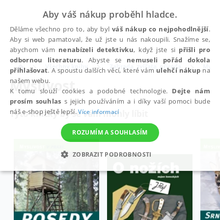
Aby váš nákup proběhl hladce.
Děláme všechno pro to, aby byl
váš nákup co nejpohodlnější
.
Aby si web pamatoval, že už jste u nás nakoupili. Snažíme se,
abychom vám
nenabízeli detektivku
, když jste si
přišli pro
odbornou literaturu
. Abyste se
nemuseli pořád dokola
Všechny knihy
Zahrada, zvířata, příroda
Mysli
přihlašovat
. A spoustu dalších věcí, které vám
ulehčí nákup
na
Myslivost
našem webu.
K tomu slouží cookies a podobné technologie.
Dejte nám
prosím souhlas
s jejich používáním a i díky vaší pomoci bude
náš e-shop ještě lepší.
Více informací
Tyto knížky by se vám mohly líbit
ROZUMÍM A SOUHLASÍM
ZOBRAZIT PODROBNOSTI
NEZBYTNÉ
ANALYTICKÉ
MARKETINGOVÉ
FUNKČNÍ
NEZAŘAZENÉ SOUBORY