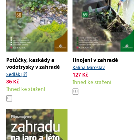
Potůčky, kaskády a
Hnojení v zahradě
vodotrysky v zahradě
Kalina Miroslav
Sedlák Jiří
127
Kč
86
Kč
Ihned ke stažení
Ihned ke stažení