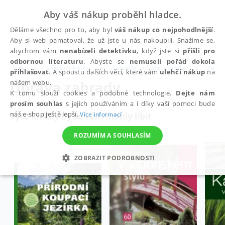
Aby váš nákup proběhl hladce.
Děláme všechno pro to, aby byl
váš nákup co nejpohodlnější
.
Aby si web pamatoval, že už jste u nás nakoupili. Snažíme se,
abychom vám
nenabízeli detektivku
, když jste si
přišli pro
odbornou literaturu
. Abyste se
nemuseli pořád dokola
Všechny knihy
Zahrada, zvířata, příroda
Zahra
přihlašovat
. A spoustu dalších věcí, které vám
ulehčí nákup
na
Úprava zahrady
našem webu.
K tomu slouží cookies a podobné technologie.
Dejte nám
prosím souhlas
s jejich používáním a i díky vaší pomoci bude
náš e-shop ještě lepší.
Více informací
Tyto knížky by se vám mohly líbit
ROZUMÍM A SOUHLASÍM
ZOBRAZIT PODROBNOSTI
NEZBYTNÉ
ANALYTICKÉ
MARKETINGOVÉ
FUNKČNÍ
NEZAŘAZENÉ SOUBORY