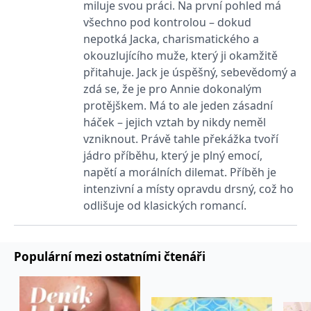
_fbp
3 měsíce
Používá Facebook k
Meta Platform
miluje svou práci. Na první pohled má
poskytování řady
Inc.
všechno pod kontrolou – dokud
reklamních produktů,
.grada.cz
jako je nabízení cen v
nepotká Jacka, charismatického a
reálném čase od
inzerentů třetích stran.
okouzlujícího muže, který ji okamžitě
přitahuje. Jack je úspěšný, sebevědomý a
SRM_B
1 rok
Toto je cookie první
Microsoft
strany společnosti
Corporation
zdá se, že je pro Annie dokonalým
Microsoft MSN, které
.c.bing.com
zajišťuje správné
protějškem. Má to ale jeden zásadní
fungování této webové
stránky.
háček – jejich vztah by nikdy neměl
vzniknout. Právě tahle překážka tvoří
ANONCHK
10 minut
Tento soubor cookie
Microsoft
provádí informace o
Corporation
jádro příběhu, který je plný emocí,
tom, jak koncový
.c.clarity.ms
uživatel používá web, a
napětí a morálních dilemat. Příběh je
jakoukoli reklamu,
intenzivní a místy opravdu drsný, což ho
kterou koncový uživatel
mohl vidět před
odlišuje od klasických romancí.
návštěvou uvedeného
webu.
__utmzzses
Zavřením
Parametry UTM
Google LLC
prohlížeče
používané pro reklamu /
.grada.cz
Populární mezi ostatními čtenáři
sledování pomocí
Google Analytics
_uetsid
1 den
Tento soubor cookie
Microsoft
používá společnost Bing
Corporation
k určení, jaké reklamy by
.grada.cz