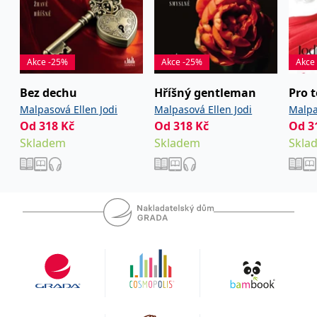
Akce -25%
Akce -25%
Akce
Bez dechu
Hříšný gentleman
Pro 
Malpasová Ellen Jodi
Malpasová Ellen Jodi
Malpa
Od
318
Kč
Od
318
Kč
Od
3
Skladem
Skladem
Skla