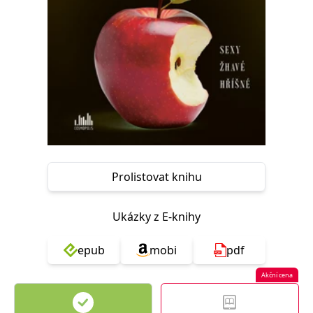
Nezbytné
Analytické
Marketingové
Funkční
Nezařazené soubory
Nezbytně nutné soubory cookie umožňují základní funkce webových
stránek, jako je přihlášení uživatele a správa účtu. Webové stránky nelze
bez nezbytně nutných souborů cookie správně používat.
Provider /
Název
Vyprší
Popis
Doména
CookieScriptConsent
1 měsíc
Tento soubor
CookieScript
cookie
www.grada.cz
používá
služba
Prolistovat knihu
Cookie-
Script.com k
zapamatování
předvoleb
Ukázky z E-knihy
souhlasu se
soubory
cookie
epub
mobi
pdf
návštěvníků.
Je nutné, aby
banner
Akční cena
cookie
Cookie-
Script.com
fungoval