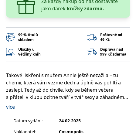
Za každý nákup od nás dostaváte
__cf_bm
30 minut
Tento soubor
Cloudflare Inc.
cookie se
.heureka.cz
jako dárek
knížky zdarma.
používá k
rozlišení mezi
lidmi a
roboty. To je
pro web
přínosné, aby
99 % titulů
Poštovné od
bylo možné
skladem
49 Kč
podávat
platné zprávy
Ukázky u
Doprava nad
o používání
jejich
většiny knih
999 Kč zdarma
webových
stránek.
CookieConsent
1 rok
Tento soubor
Cybot A/S
Takové jiskření s mužem Annie ještě nezažila – tu
cookie ukládá
www.bambook.cz
stav souhlasu
chemii, která vám vezme dech a úplně vás pohltí a
uživatele se
soubory
zaslepí. Tedy až do chvíle, kdy se během večera
cookie pro
s přáteli v klubu ocitne tváří v tvář sexy a záhadnému
aktuální
doménu.
Jackovi. To, co mezi nimi vzplane, ale není pouhá
více
G_ENABLED_IDPS
1 rok 1
Slouží k
Google LLC
jiskra, je to exploze.
měsíc
přihlášení
.www.grada.cz
pomocí
Po neuvěřitelně intenzivní a vášnivé noci se Annie bez
Datum vydání
:
24.02.2025
Google
rozloučení vyplíží z hotelového pokoje. Je si jistá, že
ASP.NET_SessionId
Zavřením
Tento soubor
Nakladatel
:
Cosmopolis
Microsoft
muž, který ji během pár minut dokázal ovládnout a
prohlížeče
cookie
Corporation