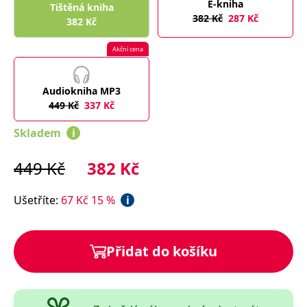
E-kniha
správně.
Tištěná kniha
382
Kč
287
Kč
382
Kč
PHPSESSID
Zavřením
Cookie
PHP.net
prohlížeče
generovaný
www.bambook.cz
aplikacemi
Akční cena
založenými
na jazyce
PHP. Toto je
univerzální
Audiokniha MP3
identifikátor
používaný k
449
Kč
337
Kč
udržování
proměnných
relací
Skladem
i
uživatelů.
Obvykle se
jedná o
449
Kč
382
Kč
náhodně
vygenerované
číslo, jeho
použití může
Ušetříte
:
67
Kč
15
%
i
být specifické
pro daný
web, ale
dobrým
příkladem je
Přidat do košíku
udržování
přihlášeného
stavu
uživatele mezi
stránkami.