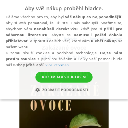
Aby váš nákup proběhl hladce.
Děláme všechno pro to, aby byl
váš nákup co nejpohodlnější
.
Aby si web pamatoval, že už jste u nás nakoupili. Snažíme se,
abychom vám
nenabízeli detektivku
, když jste si
přišli pro
odbornou literaturu
. Abyste se
nemuseli pořád dokola
Všechny knihy
Beletrie
Romantika, romány pr
přihlašovat
. A spoustu dalších věcí, které vám
ulehčí nákup
na
Zakázané ovoce
našem webu.
K tomu slouží cookies a podobné technologie.
Dejte nám
Malpasová Ellen Jodi
prosím souhlas
s jejich používáním a i díky vaší pomoci bude
náš e-shop ještě lepší.
Více informací
ROZUMÍM A SOUHLASÍM
ZOBRAZIT PODROBNOSTI
NEZBYTNÉ
ANALYTICKÉ
MARKETINGOVÉ
FUNKČNÍ
NEZAŘAZENÉ SOUBORY