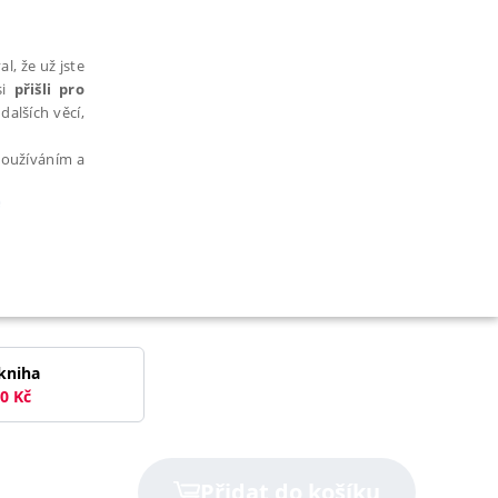
l, že už jste
si
přišli pro
dalších věcí,
 používáním a
e
AŘAZENÉ SOUBORY
kniha
0
Kč
bytně nutných souborů cookie správně používat.
Přidat do košíku