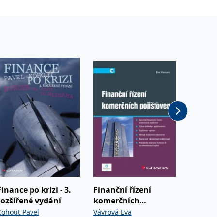
Akce -4
Finance po krizi - 3.
Finanční řízení
Základ
rozšířené vydání
komerčních
podnik
pojišťoven
Kohout Pavel
Vávrová Eva
Hučka M