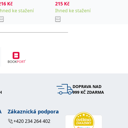
216
Kč
215
Kč
Od
173
Ihned ke stažení
Ihned ke stažení
Sklade
DOPRAVA NAD
H
999 KČ ZDARMA
A
Zákaznická podpora
+420 234 264 402