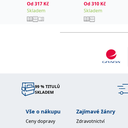
Od
317
Kč
Od
310
Kč
Skladem
Skladem
99 % TITULŮ
SKLADEM
Vše o nákupu
Zajímavé žánry
Ceny dopravy
Zdravotnictví