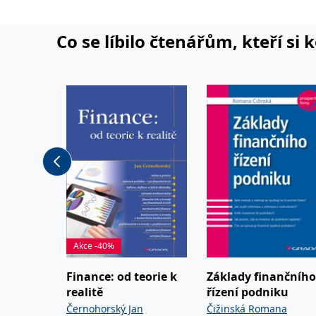
Co se líbilo čtenářům, kteří si 
Akce -40%
Finance: od teorie k
Základy finančního
realitě
řízení podniku
Černohorský Jan
Čižinská Romana