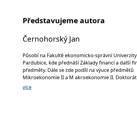
Představujeme autora
Černohorský Jan
Působí na Fakultě ekonomicko-správní Univerzity
Pardubice, kde přednáší Základy financí a další fi
předměty. Dále se zde podílí na výuce předmětů
Mikroekonomie II a M akroekonomie II. Doktorát
Řízení a ekonomika podniku získal na Fakultě
více
podnikatelské Vysokého učení technického v Brně
svého výzkumu publikoval více než 40 odborných
příspěvků a podíl el se na 2 knihách. Dále předná
zahraničních univerzitách a konferencích (USA, T
Německo, Portugalsko, Rumunsko).