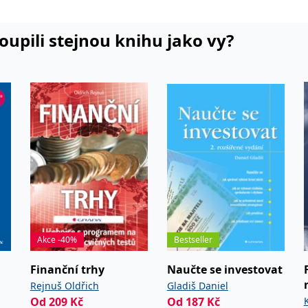
koupili stejnou knihu jako vy?
Akce -40%
Bestseller
Finanční trhy
Naučte se investovat
Rejnuš Oldřich
Gladiš Daniel
Od
209
Kč
Od
187
Kč