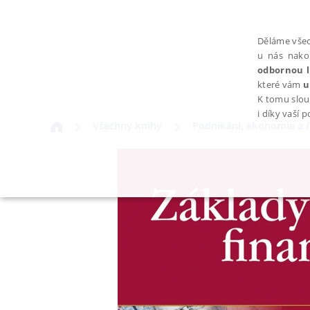
Děláme všec
u nás nako
odbornou l
které vám
u
K tomu slou
i díky vaší 
Všechny knihy
Podnikání, ekonomie a 
NEZBYTNÉ
Nezbytně nutné soubory cookie umožňují základní funkce webovýc
Provider /