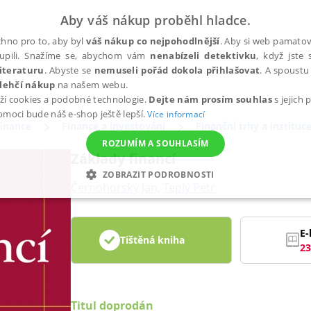
Aby váš nákup proběhl hladce.
hno pro to, aby byl
váš nákup co nejpohodlnější
. Aby si web pamatova
upili. Snažíme se, abychom vám
nenabízeli detektivku
, když jste 
iteraturu
. Abyste se
nemuseli pořád dokola přihlašovat
. A spoustu 
lehčí nákup
na našem webu.
ží cookies a podobné technologie.
Dejte nám prosím souhlas
s jejich
pomoci bude náš e-shop ještě lepší.
Více informací
finance
Finance a investování
Finanční trhy a instituc
ROZUMÍM A SOUHLASÍM
Základy financí
ZOBRAZIT PODROBNOSTI
Černohorský Jan
,
Teplý Petr
ANALYTICKÉ
MARKETINGOVÉ
FUNKČNÍ
NEZ
E-
Tištěná kniha
23
Nezbytné
Analytické
Marketingové
Funkční
Nezařazené soubory
h stránek, jako je přihlášení uživatele a správa účtu. Webové stránky nelze bez nez
Titul doprodán