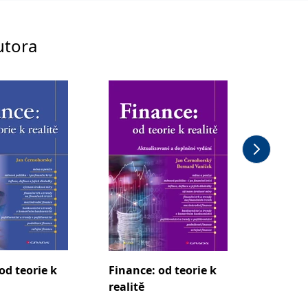
utora
od teorie k
Finance: od teorie k
Základy
realitě