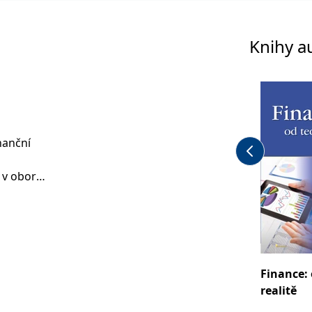
Knihy a
nanční
 v oboru
. V rámci
ší na
urecko,
Finance: 
realitě