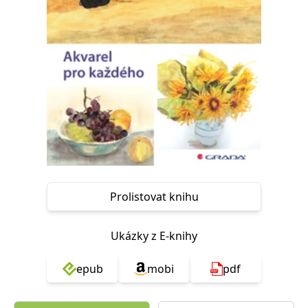
Nezbytné
Analytické
Marketingové
Funkční
Nezařazené soubory
Nezbytně nutné soubory cookie umožňují základní funkce webových
stránek, jako je přihlášení uživatele a správa účtu. Webové stránky nelze
bez nezbytně nutných souborů cookie správně používat.
Provider /
Název
Vyprší
Popis
Doména
CookieScriptConsent
1 měsíc
Tento soubor
CookieScript
cookie
www.grada.cz
používá
služba
Cookie-
Script.com k
Prolistovat knihu
zapamatování
předvoleb
souhlasu se
soubory
Ukázky z E-knihy
cookie
návštěvníků.
Je nutné, aby
banner
epub
mobi
pdf
cookie
Cookie-
Script.com
fungoval