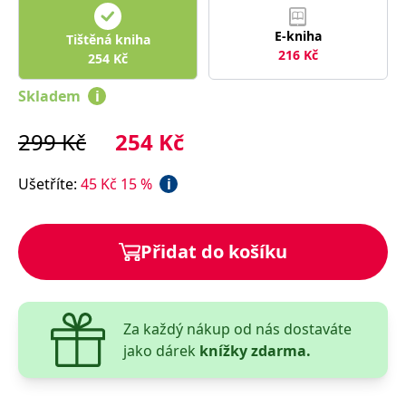
správně.
PHPSESSID
Zavřením
Cookie
PHP.net
E-kniha
Tištěná kniha
prohlížeče
generovaný
www.bambook.cz
216
Kč
aplikacemi
254
Kč
založenými
na jazyce
Skladem
i
PHP. Toto je
univerzální
identifikátor
používaný k
299
Kč
254
Kč
udržování
proměnných
relací
Ušetříte
:
45
Kč
15
%
i
uživatelů.
Obvykle se
jedná o
náhodně
vygenerované
Přidat do košíku
číslo, jeho
použití může
být specifické
pro daný
web, ale
dobrým
příkladem je
Za každý nákup od nás dostaváte
udržování
jako dárek
knížky zdarma.
přihlášeného
stavu
uživatele mezi
stránkami.