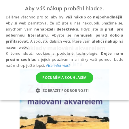
Aby váš nákup proběhl hladce.
Děláme všechno pro to, aby byl
váš nákup co nejpohodlnější
.
Aby si web pamatoval, že už jste u nás nakoupili. Snažíme se,
abychom vám
nenabízeli detektivku
, když jste si
přišli pro
odbornou literaturu
. Abyste se
nemuseli pořád dokola
Všechny knihy
Výtvarné techniky, umění
Výtv
přihlašovat
. A spoustu dalších věcí, které vám
ulehčí nákup
na
Základy malování akvarelem
našem webu.
K tomu slouží cookies a podobné technologie.
Dejte nám
Akvarel pro každého
prosím souhlas
s jejich používáním a i díky vaší pomoci bude
Petrásková Jana
náš e-shop ještě lepší.
Více informací
ROZUMÍM A SOUHLASÍM
ZOBRAZIT PODROBNOSTI
NEZBYTNÉ
ANALYTICKÉ
MARKETINGOVÉ
FUNKČNÍ
NEZAŘAZENÉ SOUBORY