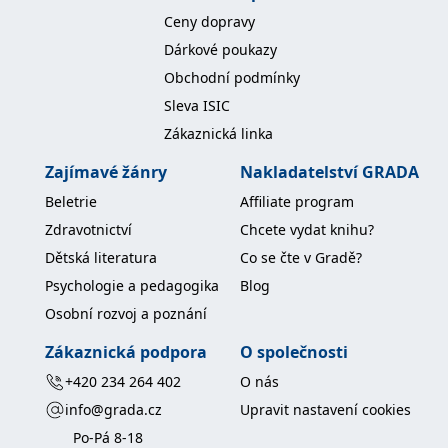
koncový uživatel používá
Ceny dopravy
webové stránky a
jakoukoli reklamu,
Dárkové poukazy
kterou koncový uživatel
mohl vidět před
Obchodní podmínky
návštěvou uvedeného
webu.
Sleva ISIC
MR
7 dní
Toto je soubor cookie
Microsoft
Zákaznická linka
první strany společnosti
Corporation
Microsoft MSN, který
.c.bing.com
používáme k měření
Zajímavé žánry
Nakladatelství GRADA
používání webu pro
interní analýzu.
Beletrie
Affiliate program
_uetvid
1 rok
Toto je soubor cookie
Microsoft
Zdravotnictví
Chcete vydat knihu?
využívaný společností
Corporation
Microsoft Bing Ads a je
.grada.cz
Dětská literatura
Co se čte v Gradě?
sledovacím souborem
cookie. Umožňuje nám
Psychologie a pedagogika
Blog
komunikovat s
uživatelem, který již dříve
Osobní rozvoj a poznání
navštívil náš web.
test_cookie
15 minut
Tento soubor cookie
Zákaznická podpora
O společnosti
Google LLC
nastavuje společnost
.doubleclick.net
DoubleClick (kterou
+420 234 264 402
O nás
vlastní společnost
Google), aby zjistila, zda
info@grada.cz
Upravit nastavení cookies
prohlížeč návštěvníka
webu podporuje
Po-Pá 8-18
soubory cookie.