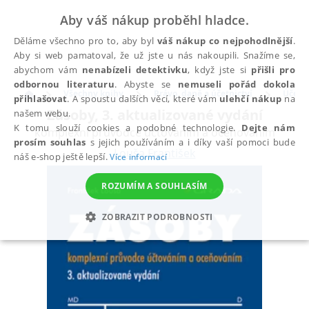
Aby váš nákup proběhl hladce.
Děláme všechno pro to, aby byl
váš nákup co nejpohodlnější
.
Aby si web pamatoval, že už jste u nás nakoupili. Snažíme se,
abychom vám
nenabízeli detektivku
, když jste si
přišli pro
odbornou literaturu
. Abyste se
nemuseli pořád dokola
Všechny knihy
Právo, daně a účetnictví
Účetni
přihlašovat
. A spoustu dalších věcí, které vám
ulehčí nákup
na
Zásoby, 3. aktualizované vydání
našem webu.
K tomu slouží cookies a podobné technologie.
Dejte nám
komplexní průvodce účtováním a oceňováním
prosím souhlas
s jejich používáním a i díky vaší pomoci bude
Louša František
náš e-shop ještě lepší.
Více informací
ROZUMÍM A SOUHLASÍM
ZOBRAZIT PODROBNOSTI
NEZBYTNÉ
ANALYTICKÉ
MARKETINGOVÉ
FUNKČNÍ
NEZAŘAZENÉ SOUBORY