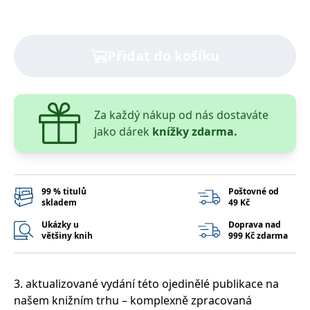
správně.
PHPSESSID
Zavřením
Cookie
PHP.net
prohlížeče
generovaný
www.bambook.cz
aplikacemi
Přidat do košíku
založenými
na jazyce
PHP. Toto je
univerzální
identifikátor
používaný k
udržování
Za každý nákup od nás dostaváte
proměnných
jako dárek
knížky zdarma.
relací
uživatelů.
Obvykle se
jedná o
náhodně
vygenerované
číslo, jeho
99 % titulů
Poštovné od
použití může
skladem
49 Kč
být specifické
pro daný
Ukázky u
Doprava nad
web, ale
většiny knih
999 Kč zdarma
dobrým
příkladem je
udržování
přihlášeného
stavu
3. aktualizované vydání této ojedinělé publikace na
uživatele mezi
stránkami.
našem knižním trhu – komplexně zpracovaná