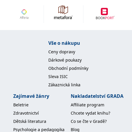
IDE
1 rok
Tento soubor cookie
Google LLC
nastavuje společnost
.doubleclick.net
Doubleclick a provádí
informace o tom, jak
koncový uživatel používá
webové stránky a
jakoukoli reklamu,
kterou koncový uživatel
mohl vidět před
Vše o nákupu
návštěvou uvedeného
webu.
Ceny dopravy
uid
.adform.net
2 měsíce
Tento soubor cookie
Dárkové poukazy
poskytuje jednoznačně
přiřazené strojově
Obchodní podmínky
generované ID uživatele
a shromažďuje údaje o
Sleva ISIC
aktivitě na webu. Tato
data mohou být
Zákaznická linka
odeslána k analýze a
hlášení třetí straně.
Zajímavé žánry
Nakladatelství GRADA
Beletrie
Affiliate program
Zdravotnictví
Chcete vydat knihu?
Dětská literatura
Co se čte v Gradě?
Psychologie a pedagogika
Blog