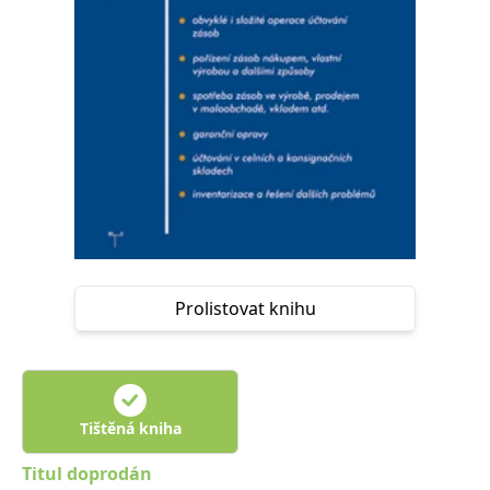
Nezbytné
Analytické
Marketingové
Funkční
Nezařazené soubory
Nezbytně nutné soubory cookie umožňují základní funkce webových
stránek, jako je přihlášení uživatele a správa účtu. Webové stránky nelze
bez nezbytně nutných souborů cookie správně používat.
Provider /
Název
Vyprší
Popis
Doména
CookieScriptConsent
1 měsíc
Tento soubor
CookieScript
cookie
www.grada.cz
používá
služba
Cookie-
Script.com k
Prolistovat knihu
zapamatování
předvoleb
souhlasu se
soubory
cookie
návštěvníků.
Je nutné, aby
banner
Tištěná kniha
cookie
Cookie-
Script.com
Titul doprodán
fungoval