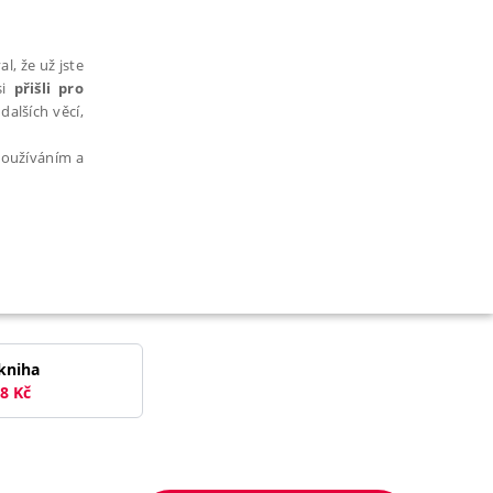
l, že už jste
si
přišli pro
dalších věcí,
 používáním a
AŘAZENÉ SOUBORY
kniha
8
Kč
bytně nutných souborů cookie správně používat.