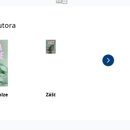
utora
mlze
Zášť
Špína