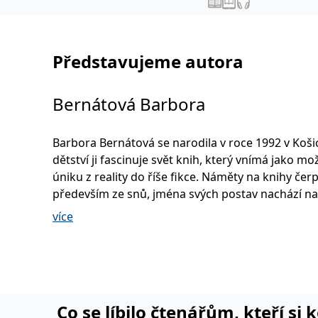
Představujeme autora
Bernátová Barbora
Barbora Bernátová se narodila v roce 1992 v Koši
dětství ji fascinuje svět knih, který vnímá jako m
úniku z reality do říše fikce. Náměty na knihy čer
především ze snů, jména svých postav nachází na
náhrobních kamenech. Fantazie jí umožňuje psát i
více
žánry, takže doufá, že jednou si najde čas i na na
epického fantasy příběhu, v němž zužitkuje svou 
osmanských dějinách.
Sérii detektivních románů se svérázným kapitán
Davidem Meiznerem zahájila úspěšným debutem 
Co se líbilo čtenářům, kteří si 
mlze, na nějž navázala románem Špína (Metafora