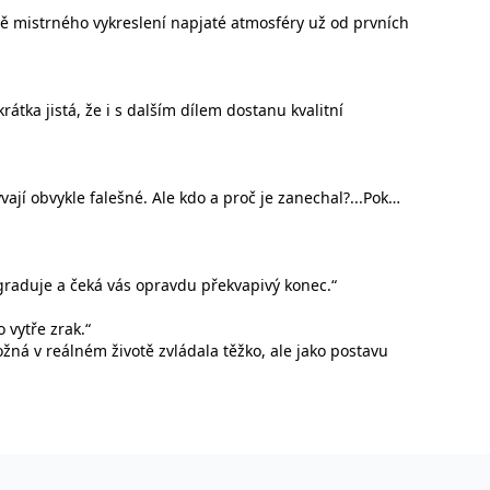
ě mistrného vykreslení napjaté atmosféry už od prvních
vit pomocí vložených skriptů Microsoft. Široce se věří, že se
átka jistá, že i s dalším dílem dostanu kvalitní
ěpodobně použit jako pro správu stavu relace.
l používá webové stránky a jakoukoli reklamu, kterou koncový
ají obvykle falešné. Ale kdo a proč je zanechal?...Pokud
u pro interní analýzu.
ňuje nám komunikovat s uživatelem, který již dříve navštívil
 graduje a čeká vás opravdu překvapivý konec.“
 vytře zrak.“
, zda prohlížeč návštěvníka webu podporuje soubory cookie.
žná v reálném životě zvládala těžko, ale jako postavu
l používá webové stránky a jakoukoli reklamu, kterou koncový
 údaje o aktivitě na webu. Tato data mohou být odeslána k