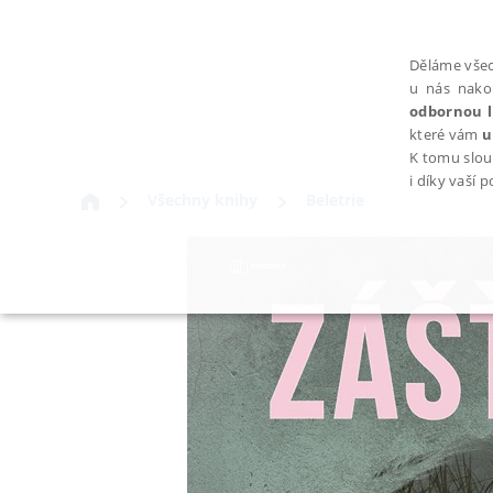
Děláme všec
u nás nako
odbornou l
které vám
u
K tomu slou
i díky vaší 
Všechny knihy
Beletrie
NEZBYTNÉ
Nezbytně nutné soubory cookie umožňují základní funkce webovýc
Provider /