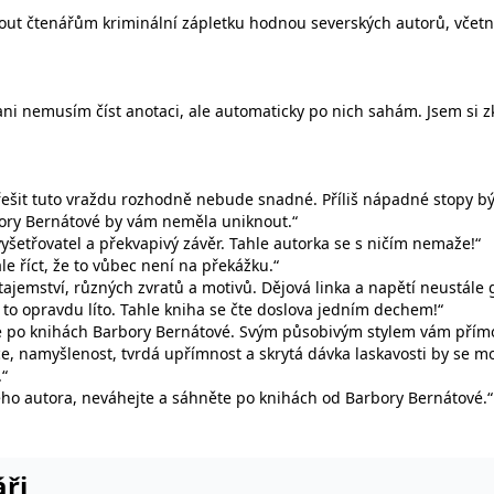
nout čtenářům kriminální zápletku hodnou severských autorů, včetn
ie je v Microsoftu široce používán jako jedinečný identifikátor uživatele. Lze jej nasta
 mnoha různými doménami společnosti Microsoft, což umožňuje sledování uživatelů.
ni nemusím číst anotaci, ale automaticky po nich sahám. Jsem si zkr
žný název souboru cookie, ale pokud je nalezen jako soubor cookie relace, bude pravd
okie nastavuje společnost Doubleclick a provádí informace o tom, jak koncový uživate
idět před návštěvou uvedeného webu.
yřešit tuto vraždu rozhodně nebude snadné. Příliš nápadné stopy býv
ookie první strany společnosti Microsoft MSN, který používáme k měření používání web
rbory Bernátové by vám neměla uniknout.“
yšetřovatel a překvapivý závěr. Tahle autorka se s ničím nemaže!“
ale říct, že to vůbec není na překážku.“
ookie využívaný společností Microsoft Bing Ads a je sledovacím souborem cookie. Umož
tajemství, různých zvratů a motivů. Dějová linka a napětí neustále
 to opravdu líto. Tahle kniha se čte doslova jedním dechem!“
ěte po knihách Barbory Bernátové. Svým působivým stylem vám přímo
kie nastavuje společnost DoubleClick (kterou vlastní společnost Google), aby zjistila
e, namyšlenost, tvrdá upřímnost a skrytá dávka laskavosti by se mo
.“
okie nastavuje společnost Doubleclick a provádí informace o tom, jak koncový uživate
kého autora, neváhejte a sáhněte po knihách od Barbory Bernátové.“
idět před návštěvou uvedeného webu.
okie poskytuje jednoznačně přiřazené strojově generované ID uživatele a shromažďuje
 třetí straně.
áři