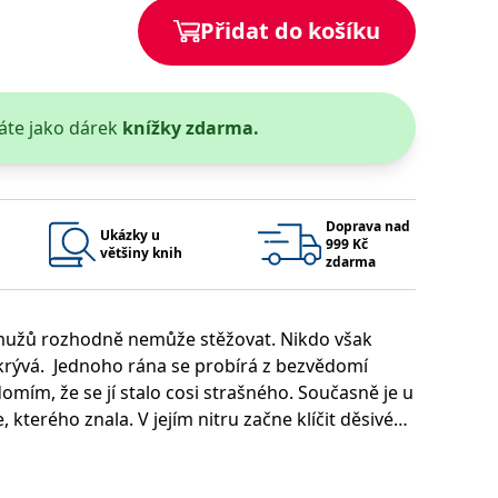
Přidat do košíku
 se soubory cookie návštěvníků. Je nutné, aby banner cookie
používaný k udržování proměnných relací uživatelů. Obvykle se
obrým příkladem je udržování přihlášeného stavu uživatele
áte jako dárek
knížky zdarma.
y bylo možné podávat platné zprávy o používání jejich
u.
Doprava nad
Ukázky u
999 Kč
většiny knih
zdarma
m mužů rozhodně nemůže stěžovat. Nikdo však
krývá. Jednoho rána se probírá z bezvědomí
mím, že se jí stalo cosi strašného. Současně je u
Vyprší
Popis
 kterého znala. V jejím nitru začne klíčit děsivé
ění správného vzhledu dialogových oken.
1 rok
### Luigisbox???
vi, mladému vyšetřovateli košické kriminálky.
avštívenou stránku a slouží k počítání a sledování zobrazení
jazyků a zemí
1 rok
ostřílený profík a novopečený táta, a jeho parťák
u na sociálních médiích. Může také shromažďovat informace o
avštívené stránky.