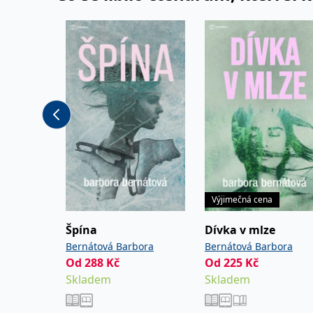
2024). Kniha, kterou držíte v ruce, je volným pok
této série.
Výjimečná cena
Špína
Dívka v mlze
Bernátová Barbora
Bernátová Barbora
Od
288
Kč
Od
225
Kč
Skladem
Skladem