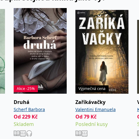
račováním
Akce -25%
Výjimečná cena
Druhá
Zaříkávačky
Scherf Barbora
Valentini Emanuela
Od
229
Kč
Od
79
Kč
Skladem
Poslední kusy