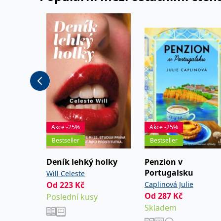
Akce -25%
Akce -25%
Bestseller
Bestseller
Deník lehký holky
Penzion v
Portugalsku
Will Celeste
Od
223
Kč
Caplinová Julie
Od
287
Kč
Poslední kusy
Skladem