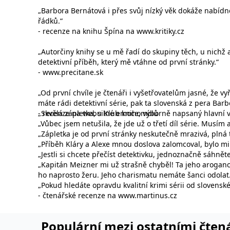
web.
Corporation
„Barbora Bernátová i přes svůj nízký věk dokáže nabíd
.grada.cz
řádků.“
MUID
1 rok
Tento soubor cook
Microsoft
-
recenze na knihu Špína na www.kritiky.cz
synchronizuje s
Corporation
.clarity.ms
„Autorčiny knihy se u mě řadí do skupiny těch, u nichž a
sid
.seznam.cz
1 měsíc
Toto je velmi bě
detektivní příběh, který mě vtáhne od první stránky.“
-
www.precitane.sk
_gcl_au
3 měsíce
Tento soubor co
Google LLC
uživatel mohl v
.grada.cz
„Od první chvíle je čtenáři i vyšetřovatelům jasné, že v
MR
7 dní
Toto je soubor c
Microsoft
máte rádi detektivní série, pak ta slovenská z pera Ba
Corporation
.c.bing.com
- recenze na webu Klub knihomolů
„Skvělá zápletka, silné emoce, výborně napsaný hlavní v
„Vůbec jsem netušila, že jde už o třetí díl série. Musím 
_uetvid
1 rok
Toto je soubor c
Microsoft
„Zápletka je od první stránky neskutečně mrazivá, plná 
náš web.
Corporation
.grada.cz
„Příběh Kláry a Alexe mnou doslova zalomcoval, bylo mi
„Jestli si chcete přečíst detektivku, jednoznačně sáhn
test_cookie
15 minut
Tento soubor coo
Google LLC
„Kapitán Meizner mi už strašně chyběl! Ta jeho aroganc
.doubleclick.net
ho naprosto žeru. Jeho charismatu nemáte šanci odolat
IDE
1 rok
Tento soubor co
Google LLC
„Pokud hledáte opravdu kvalitní krimi sérii od slovens
uživatel mohl v
.doubleclick.net
-
čtenářské recenze na www.martinus.cz
uid
.adform.net
2 měsíce
Tento soubor co
analýze a hlášení
Populární mezi ostatními čten