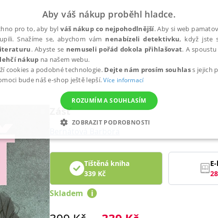
Aby váš nákup proběhl hladce.
hno pro to, aby byl
váš nákup co nejpohodlnější
. Aby si web pamatova
upili. Snažíme se, abychom vám
nenabízeli detektivku
, když jste 
iteraturu
. Abyste se
nemuseli pořád dokola přihlašovat
. A spoustu 
lehčí nákup
na našem webu.
ží cookies a podobné technologie.
Dejte nám prosím souhlas
s jejich
pomoci bude náš e-shop ještě lepší.
Více informací
ROZUMÍM A SOUHLASÍM
Zášť
ZOBRAZIT PODROBNOSTI
Bernátová Barbora
ANALYTICKÉ
MARKETINGOVÉ
FUNKČNÍ
NEZ
Tištěná kniha
E-
339
Kč
28
Nezbytné
Analytické
Marketingové
Funkční
Nezařazené soubory
Skladem
i
h stránek, jako je přihlášení uživatele a správa účtu. Webové stránky nelze bez nez