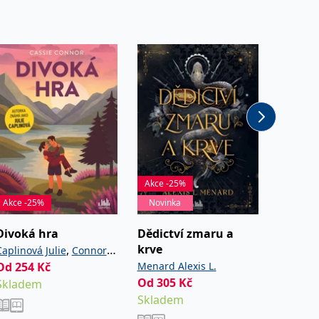
Akce -25%
Akce -2
Akce -25%
Novinka
Novink
Divoká hra
Dědictví zmaru a
Léto n
krve
vysoči
,
Caplinová Julie
Connor
Od
254
Kč
Menard Alexis L.
Ashcrof
Cassie
Od
305
Kč
Od
254
Skladem
Skladem
Sklade