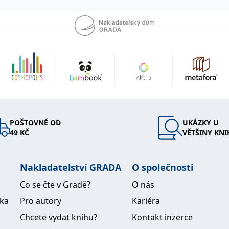
POŠTOVNÉ OD
UKÁZKY U
49 KČ
VĚTŠINY KNI
Nakladatelství GRADA
O společnosti
Co se čte v Gradě?
O nás
ika
Pro autory
Kariéra
Chcete vydat knihu?
Kontakt inzerce