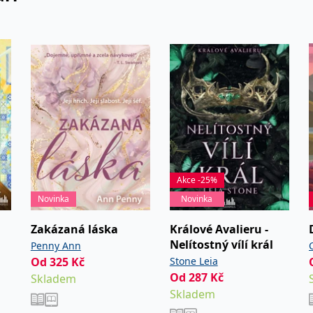
Akce -25%
Novinka
Novinka
Zakázaná láska
Králové Avalieru -
Nelítostný vílí král
Penny Ann
Od
325
Kč
Stone Leia
Od
287
Kč
Skladem
Skladem