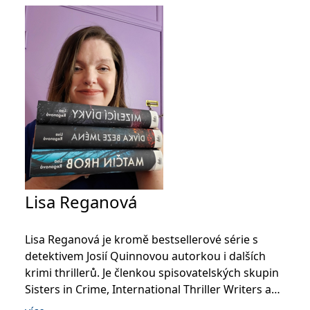
Lisa Reganová
Lisa Reganová je kromě bestsellerové série s
detektivem Josií Quinnovou autorkou i dalších
krimi thrillerů. Je členkou spisovatelských skupin
Sisters in Crime, International Thriller Writers a
Mystery Writers of America.