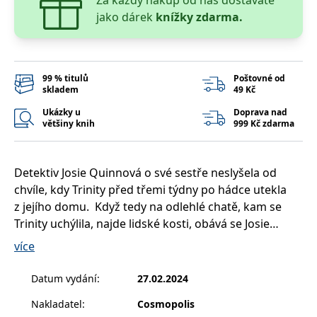
__cf_bm
30 minut
Tento soubor
Cloudflare Inc.
jako dárek
knížky zdarma.
cookie se
.heureka.cz
používá k
rozlišení mezi
lidmi a
roboty. To je
pro web
přínosné, aby
99 % titulů
Poštovné od
bylo možné
skladem
49 Kč
podávat
platné zprávy
Ukázky u
Doprava nad
o používání
většiny knih
999 Kč zdarma
jejich
webových
stránek.
CookieConsent
1 rok
Tento soubor
Cybot A/S
Detektiv Josie Quinnová o své sestře neslyšela od
cookie ukládá
www.bambook.cz
stav souhlasu
chvíle, kdy Trinity před třemi týdny po hádce utekla
uživatele se
z jejího domu. Když tedy na odlehlé chatě, kam se
soubory
cookie pro
Trinity uchýlila, najde lidské kosti, obává se Josie
aktuální
doménu.
nejhoršího.
více
G_ENABLED_IDPS
1 rok 1
Slouží k
Při ohledávání místa činu si ale Josie všimne stopy,
Google LLC
měsíc
přihlášení
.www.grada.cz
kterou Trinity nechala přímo pro ni. Pátrání jí otevře
pomocí
Datum vydání
:
27.02.2024
Google
sestřinu minulost a největší obavy i sny a postupně jí
Nakladatel
:
Cosmopolis
ASP.NET_SessionId
Zavřením
Tento soubor
Microsoft
pomůže pochopit, proč a jak se Trinity dostala do
prohlížeče
cookie
Corporation