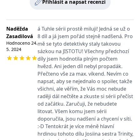
Přihlásit a napsat recenzi
používá k rozlišení
MUID
1 rok
Tento soubor cookie je v
prohlížeče
Microsoft
jedinečných uživatelů
Microsoftu široce
Corporation
přiřazením náhodně
používán jako jedinečný
_____tempSessionKey_____
www.grada.cz
1 rok 1
.bing.com
vygenerovaného čísla
identifikátor uživatele.
měsíc
jako identifikátoru
Lze jej nastavit pomocí
klienta. Je součástí
vložených skriptů
MSPTC
1 rok
Microsoft
Naděžda
á Tuhle sérii prostě miluji! Jedná se už o
každého požadavku na
Microsoft. Široce se věří,
.bing.com
stránku na webu a slouží
že se synchronizuje s
Zasadilová
8 díl a já jsem pořád stejně nadšená. Pro
k výpočtu údajů o
mnoha různými
inco_session_temp_browser
www.grada.cz
1 hodina
návštěvnících, relacích a
Hodnoceno
24.
mě se tyto detektivky staly takovou
doménami společnosti
kampaních pro analytické
Microsoft, což umožňuje
5. 2024
incomaker_p
www.grada.cz
1 rok 1
sázkou na JISTOTU! Všechny předchozí
přehledy webů.
sledování uživatelů.
měsíc
díly jsem hodnotila plným počtem
VisitorStatus
1 rok
Označuje, zda je
Kentiko
SM
.c.clarity.ms
Zavřením
Toto je soubor cookie
_hjSessionUser_3630783
.grada.cz
1 rok
1
návštěvník nový nebo se
Software LLC
hvězd. Ani jeden díl nebyl propadák.
prohlížeče
první strany společnosti
měsíc
vrací. Používá se ke
www.grada.cz
Microsoft MSN, který
Přečteno vše za max. víkend. Nevím co
sledování statistiky
používáme k měření
návštěvníků ve webové
používání webu pro
napsat, aby se nejednalo o spoiler, takže
analýze.
interní analýzu.
všichni, ale věřím, že Vás moc nebude
CurrentContact
1 rok
Ukládá identifikátor GUID
Kentiko
MR
7 dní
Toto je soubor cookie
Microsoft
raději dál nečtěte a zkuste si sérii přečíst
1
kontaktu souvisejícího s
Software LLC
první strany společnosti
Corporation
měsíc
aktuálním návštěvníkem
www.grada.cz
Microsoft MSN, který
.c.clarity.ms
od začátku. Zaručuji, že nebudete
webu. Slouží ke
používáme k měření
sledování aktivit na
používání webu pro
litovat. Všem komu jsem sérii
webu.
interní analýzu.
doporučila, jsou nadšení a chycení v síti.
C
1 měsíc 1
Zjistěte, zda prohlížeč
Adform
:-D Tentokrát je více méně hlavní
den
uživatele podporuje
.adform.net
soubory cookie.
hrdinou tohoto dílu Josiina sestra Trinity,