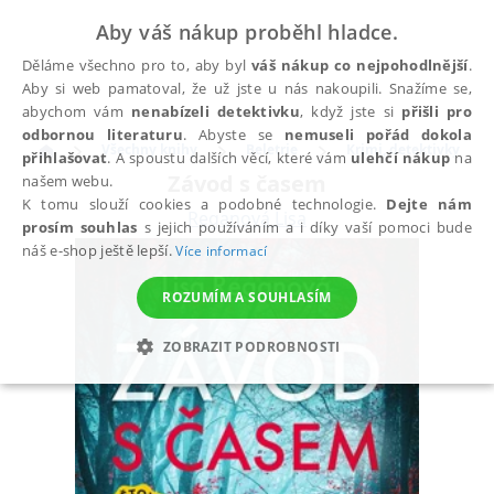
Aby váš nákup proběhl hladce.
Děláme všechno pro to, aby byl
váš nákup co nejpohodlnější
.
Aby si web pamatoval, že už jste u nás nakoupili. Snažíme se,
abychom vám
nenabízeli detektivku
, když jste si
přišli pro
odbornou literaturu
. Abyste se
nemuseli pořád dokola
Všechny knihy
Beletrie
Krimi, detektivky
přihlašovat
. A spoustu dalších věcí, které vám
ulehčí nákup
na
Závod s časem
našem webu.
K tomu slouží cookies a podobné technologie.
Dejte nám
Reganová Lisa
prosím souhlas
s jejich používáním a i díky vaší pomoci bude
náš e-shop ještě lepší.
Více informací
ROZUMÍM A SOUHLASÍM
ZOBRAZIT PODROBNOSTI
NEZBYTNÉ
ANALYTICKÉ
MARKETINGOVÉ
FUNKČNÍ
NEZAŘAZENÉ SOUBORY