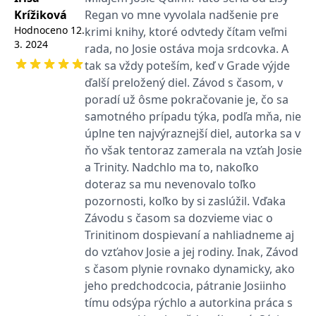
se měly zobrazovat a
Krížiková
Regan vo mne vyvolala nadšenie pre
které by mohly být
relevantní pro
Hodnoceno
12.
krimi knihy, ktoré odvtedy čítam veľmi
koncového uživatele,
3. 2024
který si prohlíží web.
rada, no Josie ostáva moja srdcovka. A
tak sa vždy poteším, keď v Grade výjde
MUID
1 rok
Tento soubor cookie je v
Microsoft
Microsoftu široce
Corporation
ďalší preložený diel. Závod s časom, v
používán jako jedinečný
.clarity.ms
identifikátor uživatele.
poradí už ôsme pokračovanie je, čo sa
Lze jej nastavit pomocí
samotného prípadu týka, podľa mňa, nie
vložených skriptů
Microsoft. Široce se věří,
úplne ten najvýraznejší diel, autorka sa v
že se synchronizuje s
mnoha různými
ňo však tentoraz zamerala na vzťah Josie
doménami společnosti
Microsoft, což umožňuje
a Trinity. Nadchlo ma to, nakoľko
sledování uživatelů.
doteraz sa mu nevenovalo toľko
sid
.seznam.cz
1 měsíc
Toto je velmi běžný
pozornosti, koľko by si zaslúžil. Vďaka
název souboru cookie,
ale pokud je nalezen
Závodu s časom sa dozvieme viac o
jako soubor cookie
Trinitinom dospievaní a nahliadneme aj
relace, bude
pravděpodobně použit
do vzťahov Josie a jej rodiny. Inak, Závod
jako pro správu stavu
relace.
s časom plynie rovnako dynamicky, ako
jeho predchodcocia, pátranie Josiinho
_gcl_au
3 měsíce
Tento soubor cookie
Google LLC
nastavuje společnost
.grada.cz
tímu odsýpa rýchlo a autorkina práca s
Doubleclick a provádí
informace o tom, jak