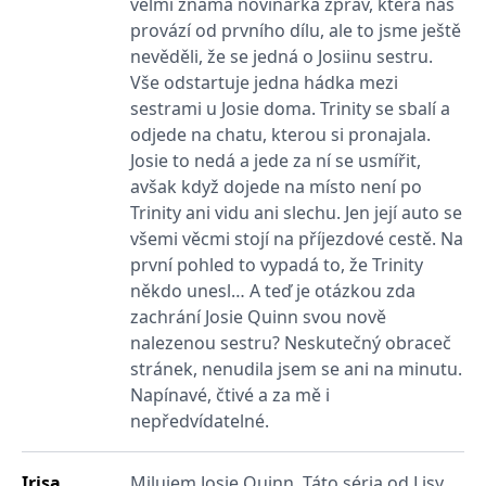
velmi známá novinářka zpráv, která nás
_fbp
3 měsíce
Používá Facebook k
Meta Platform
poskytování řady
Inc.
provází od prvního dílu, ale to jsme ještě
reklamních produktů,
.grada.cz
jako je nabízení cen v
nevěděli, že se jedná o Josiinu sestru.
reálném čase od
Vše odstartuje jedna hádka mezi
inzerentů třetích stran.
sestrami u Josie doma. Trinity se sbalí a
SRM_B
1 rok
Toto je cookie první
Microsoft
strany společnosti
Corporation
odjede na chatu, kterou si pronajala.
Microsoft MSN, které
.c.bing.com
zajišťuje správné
Josie to nedá a jede za ní se usmířit,
fungování této webové
avšak když dojede na místo není po
stránky.
Trinity ani vidu ani slechu. Jen její auto se
ANONCHK
10 minut
Tento soubor cookie
Microsoft
provádí informace o
všemi věcmi stojí na příjezdové cestě. Na
Corporation
tom, jak koncový
.c.clarity.ms
první pohled to vypadá to, že Trinity
uživatel používá web, a
jakoukoli reklamu,
někdo unesl… A teď je otázkou zda
kterou koncový uživatel
mohl vidět před
zachrání Josie Quinn svou nově
návštěvou uvedeného
nalezenou sestru? Neskutečný obraceč
webu.
stránek, nenudila jsem se ani na minutu.
__utmzzses
Zavřením
Parametry UTM
Google LLC
prohlížeče
používané pro reklamu /
.grada.cz
Napínavé, čtivé a za mě i
sledování pomocí
Google Analytics
nepředvídatelné.
_uetsid
1 den
Tento soubor cookie
Microsoft
používá společnost Bing
Corporation
k určení, jaké reklamy by
Irisa
Milujem Josie Quinn. Táto séria od Lisy
.grada.cz