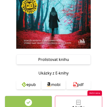
Nezbytné
Analytické
Marketingové
Funkční
Nezařazené soubory
Nezbytně nutné soubory cookie umožňují základní funkce webových
stránek, jako je přihlášení uživatele a správa účtu. Webové stránky nelze
bez nezbytně nutných souborů cookie správně používat.
Provider /
Název
Vyprší
Popis
Doména
CookieScriptConsent
1 měsíc
Tento soubor
CookieScript
cookie
www.grada.cz
používá
služba
Prolistovat knihu
Cookie-
Script.com k
zapamatování
předvoleb
Ukázky z E-knihy
souhlasu se
soubory
cookie
epub
mobi
pdf
návštěvníků.
Je nutné, aby
banner
Akční cena
cookie
Cookie-
Script.com
fungoval