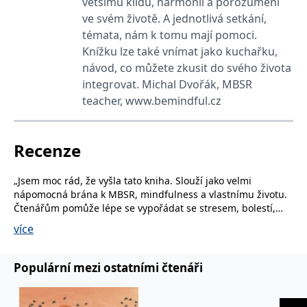
většímu klidu, harmonii a porozumění
_fbp
3 měsíce
Používá Facebook k
Meta Platform
poskytování řady
Inc.
ve svém životě. A jednotlivá setkání,
reklamních produktů,
.grada.cz
jako je nabízení cen v
témata, nám k tomu mají pomoci.
reálném čase od
Knížku lze také vnímat jako kuchařku,
inzerentů třetích stran.
návod, co můžete zkusit do svého života
SRM_B
1 rok
Toto je cookie první
Microsoft
strany společnosti
Corporation
integrovat. Michal Dvořák, MBSR
Microsoft MSN, které
.c.bing.com
zajišťuje správné
teacher, www.bemindful.cz
fungování této webové
stránky.
ANONCHK
10 minut
Tento soubor cookie
Microsoft
Recenze
provádí informace o
Corporation
tom, jak koncový
.c.clarity.ms
uživatel používá web, a
jakoukoli reklamu,
„Jsem moc rád, že vyšla tato kniha. Slouží jako velmi
kterou koncový uživatel
nápomocná brána k MBSR, mindfulness a vlastnímu životu.
mohl vidět před
návštěvou uvedeného
Čtenářům pomůže lépe se vypořádat se stresem, bolestí,
webu.
nemocemi a lidskou zkušeností jako takovou.“
více
__utmzzses
Zavřením
Parametry UTM
Google LLC
prohlížeče
používané pro reklamu /
.grada.cz
Jon KABAT-ZINN, zakladatel MBSR a autor knihy
Život samá
sledování pomocí
pohroma
Google Analytics
Populární mezi ostatními čtenáři
_uetsid
1 den
Tento soubor cookie
Microsoft
"Bez debat zatím nejhutněší a informacemi nejnabitější
používá společnost Bing
Corporation
k určení, jaké reklamy by
přiblížení MBSR, tahle kniha shrnuje zkušenosti nasbírané
.grada.cz