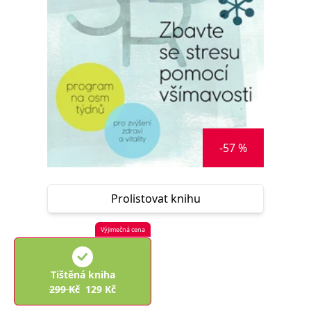
Nezbytné
Analytické
Marketingové
Funkční
Nezařazené soubory
Nezbytně nutné soubory cookie umožňují základní funkce webových
stránek, jako je přihlášení uživatele a správa účtu. Webové stránky nelze
bez nezbytně nutných souborů cookie správně používat.
Provider /
Název
Vyprší
Popis
Doména
CookieScriptConsent
1 měsíc
Tento soubor
CookieScript
-57 %
cookie
www.grada.cz
používá
služba
Cookie-
Script.com k
Prolistovat knihu
zapamatování
předvoleb
souhlasu se
soubory
Výjimečná cena
cookie
návštěvníků.
Je nutné, aby
banner
Tištěná kniha
cookie
Cookie-
299
Kč
129
Kč
Script.com
fungoval