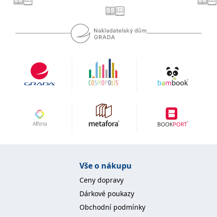
IDE
1 rok
Tento soubor cookie
Google LLC
nastavuje společnost
.doubleclick.net
Doubleclick a provádí
informace o tom, jak
koncový uživatel používá
webové stránky a
jakoukoli reklamu,
kterou koncový uživatel
mohl vidět před
návštěvou uvedeného
webu.
uid
.adform.net
2 měsíce
Tento soubor cookie
poskytuje jednoznačně
přiřazené strojově
generované ID uživatele
a shromažďuje údaje o
aktivitě na webu. Tato
data mohou být
odeslána k analýze a
hlášení třetí straně.
Vše o nákupu
Ceny dopravy
Dárkové poukazy
Obchodní podmínky