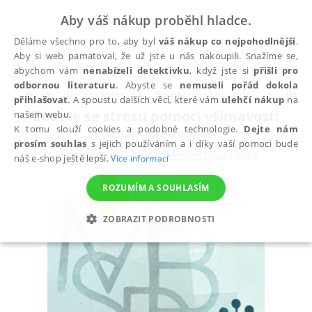
Aby váš nákup proběhl hladce.
Děláme všechno pro to, aby byl
váš nákup co nejpohodlnější
.
Aby si web pamatoval, že už jste u nás nakoupili. Snažíme se,
abychom vám
nenabízeli detektivku
, když jste si
přišli pro
odbornou literaturu
. Abyste se
nemuseli pořád dokola
Všechny knihy
Osobní rozvoj a poznání
Harmo
přihlašovat
. A spoustu dalších věcí, které vám
ulehčí nákup
na
Zbavte se stresu pomocí všímavosti
našem webu.
K tomu slouží cookies a podobné technologie.
Dejte nám
Program na osm týdnů
prosím souhlas
s jejich používáním a i díky vaší pomoci bude
Lehrhauptová Linda
,
Meibertová Petra
náš e-shop ještě lepší.
Více informací
ROZUMÍM A SOUHLASÍM
ZOBRAZIT PODROBNOSTI
NEZBYTNÉ
ANALYTICKÉ
MARKETINGOVÉ
FUNKČNÍ
NEZAŘAZENÉ SOUBORY