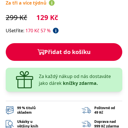
správně.
Za tři a více týdnů
i
PHPSESSID
Zavřením
Cookie
PHP.net
prohlížeče
generovaný
www.bambook.cz
299
Kč
129
Kč
aplikacemi
založenými
na jazyce
Ušetříte
:
170
Kč
57
%
i
PHP. Toto je
univerzální
identifikátor
používaný k
udržování
proměnných
Přidat do košíku
relací
uživatelů.
Obvykle se
jedná o
náhodně
vygenerované
Za každý nákup od nás dostaváte
číslo, jeho
použití může
jako dárek
knížky zdarma.
být specifické
pro daný
web, ale
dobrým
příkladem je
udržování
99 % titulů
Poštovné od
přihlášeného
skladem
49 Kč
stavu
uživatele mezi
Ukázky u
Doprava nad
stránkami.
většiny knih
999 Kč zdarma