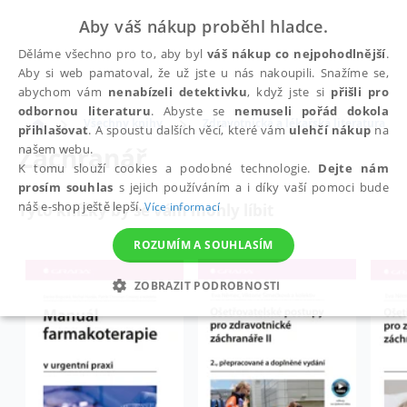
Aby váš nákup proběhl hladce.
Děláme všechno pro to, aby byl
váš nákup co nejpohodlnější
.
Aby si web pamatoval, že už jste u nás nakoupili. Snažíme se,
abychom vám
nenabízeli detektivku
, když jste si
přišli pro
odbornou literaturu
. Abyste se
nemuseli pořád dokola
Všechny knihy
Zdravotnická a lékařská literatura
přihlašovat
. A spoustu dalších věcí, které vám
ulehčí nákup
na
Záchranář
našem webu.
K tomu slouží cookies a podobné technologie.
Dejte nám
prosím souhlas
s jejich používáním a i díky vaší pomoci bude
náš e-shop ještě lepší.
Více informací
Tyto knížky by se vám mohly líbit
ROZUMÍM A SOUHLASÍM
ZOBRAZIT PODROBNOSTI
NEZBYTNÉ
ANALYTICKÉ
MARKETINGOVÉ
FUNKČNÍ
NEZAŘAZENÉ SOUBORY