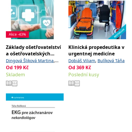
Akce -43%
Základy ošetřovatelství
Klinická propedeutika v
a ošetřovatelských
urgentnej medicíne
postupů
,
,
Dingová Šliková Martina
Dobiáš Viliam
Bulíková Táňa
Od
199
Kč
,
Od
369
Kč
Vrabelová Lucia
Lidická
Skladem
Poslední kusy
Lucie