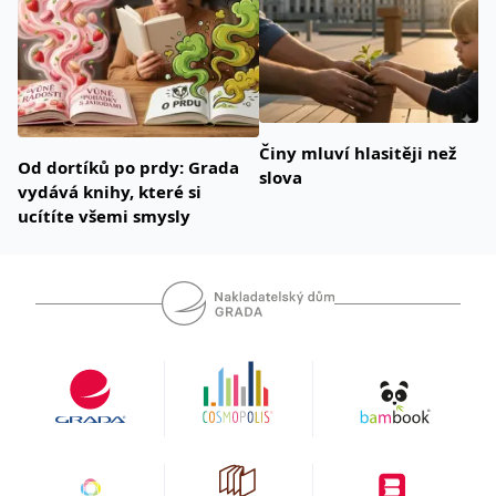
Činy mluví hlasitěji než
Od dortíků po prdy: Grada
slova
vydává knihy, které si
ucítíte všemi smysly