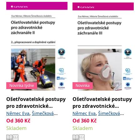
správně.
PHPSESSID
Zavřením
Cookie
PHP.net
prohlížeče
generovaný
www.bambook.cz
aplikacemi
založenými
na jazyce
PHP. Toto je
univerzální
identifikátor
používaný k
udržování
proměnných
relací
uživatelů.
Obvykle se
jedná o
náhodně
vygenerované
Novinka týdne
Novinka
číslo, jeho
použití může
být specifické
Ošetřovatelské postupy
Ošetřovatelské postupy
pro daný
web, ale
pro zdravotnické
pro zdravotnické
dobrým
příkladem je
záchranáře II
záchranáře III
,
,
Němec Eva
Šimečková
Němec Eva
Šimečková
udržování
Od
360
,
a kolektiv
Kč
Od
360
,
a kolektiv
Kč
Viktorie
Viktorie
přihlášeného
stavu
Skladem
Skladem
uživatele mezi
stránkami.