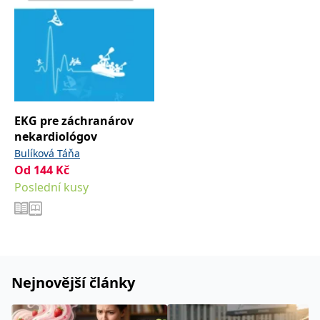
EKG pre záchranárov
nekardiológov
Bulíková Táňa
Od
144
Kč
Poslední kusy
Nejnovější články