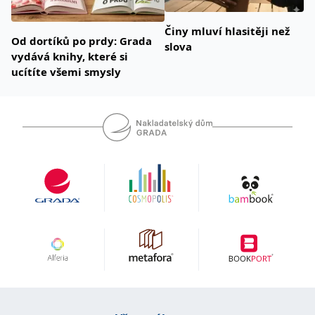
Činy mluví hlasitěji než
Od dortíků po prdy: Grada
slova
vydává knihy, které si
ucítíte všemi smysly