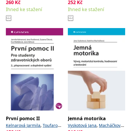
260
Kč
,
252
Kč
Jaroslava
Vítek František
Ihned ke stažení
Ihned ke stažení
První pomoc II
Jemná motorika
,
,
Kelnarová Jarmila
Toufarová
Vyskotová Jana
Macháčková