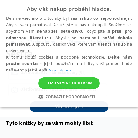
Aby váš nákup proběhl hladce.
Děláme všechno pro to, aby byl
váš nákup co nejpohodlnější
.
Aby si web pamatoval, že už jste u nás nakoupili. Snažíme se,
abychom vám
nenabízeli detektivku
, když jste si
přišli pro
odbornou literaturu
. Abyste se
nemuseli pořád dokola
Všechny knihy
Zdravotnická a lékařská literatura
přihlašovat
. A spoustu dalších věcí, které vám
ulehčí nákup
na
Sestra
našem webu.
K tomu slouží cookies a podobné technologie.
Dejte nám
prosím souhlas
s jejich používáním a i díky vaší pomoci bude
náš e-shop ještě lepší.
Více informací
Ošetřovatelství - klinické obory
(91)
ROZUMÍM A SOUHLASÍM
Ošetřovatelství - postupy, první pomoc
(24)
ZOBRAZIT PODROBNOSTI
Psychologie a komunikace
(36)
Více kategorií
NEZBYTNÉ
ANALYTICKÉ
MARKETINGOVÉ
FUNKČNÍ
NEZAŘAZENÉ SOUBORY
Tyto knížky by se vám mohly líbit
Teoretické obory
(61)