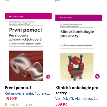
První pomoc I
Klinická onkologie pro
sestry
,
Kelnarová Jarmila
Toufarová
,
151
,
Kč
,
Vorlíček Jiří
Abrahámová
Jana
Váňová Jana
Číková
339
,
Kč
,
a
Ihned ke stažení
Jitka
Vorlíčková Hilda
Zuzana