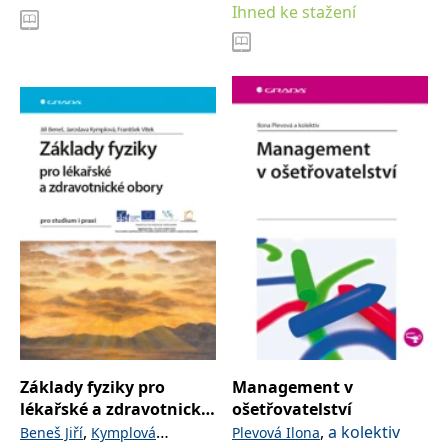
kolektiv
Ihned ke stažení
Základy fyziky pro
Management v
lékařské a zdravotnické
ošetřovatelství
obory
,
,
a kolektiv
Beneš Jiří
Kymplová
Plevová Ilona