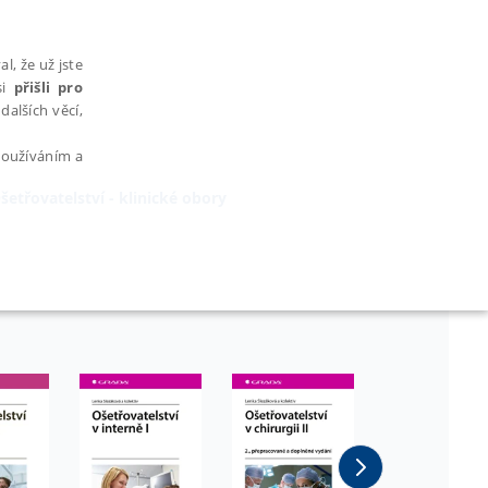
l, že už jste
si
přišli pro
dalších věcí,
 používáním a
šetřovatelství - klinické obory
AŘAZENÉ SOUBORY
bytně nutných souborů cookie správně používat.