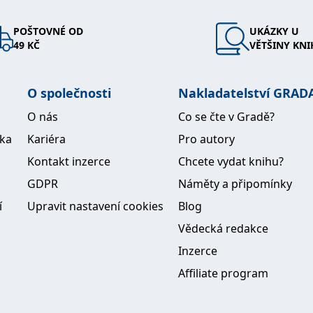
POŠTOVNÉ OD
UKÁZKY U
49 KČ
VĚTŠINY KNI
O společnosti
Nakladatelství GRAD
O nás
Co se čte v Gradě?
ika
Kariéra
Pro autory
Kontakt inzerce
Chcete vydat knihu?
GDPR
Náměty a připomínky
í
Upravit nastavení cookies
Blog
Vědecká redakce
Inzerce
Affiliate program