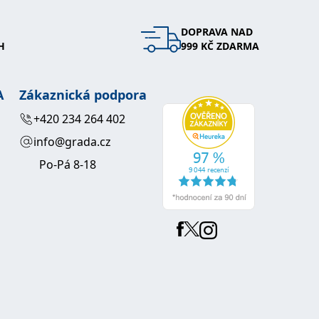
DOPRAVA NAD
H
999 KČ ZDARMA
A
Zákaznická podpora
+420 234 264 402
info@grada.cz
Po-Pá 8-18