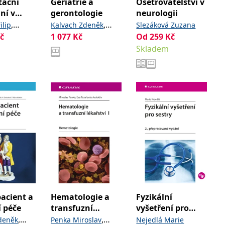
tační
Geriatrie a
Ošetřovatelství v
ní v
gerontologie
neurologii
 praxi
,
,
ilip
Kalvach Zdeněk
Slezáková Zuzana
č
,
1 077
Kč
,
Od
259
Kč
agmar
Zadák Zdeněk
Jirák
,
a
,
Skladem
Martin
Roman
Zavázalová
,
Helena
Sucharda
,
a kolektiv
Petr
acient a
Hematologie a
Fyzikální
 péče
transfuzní
vyšetření pro
lékařství I
sestry
,
,
deněk
Penka Miroslav
Nejedlá Marie