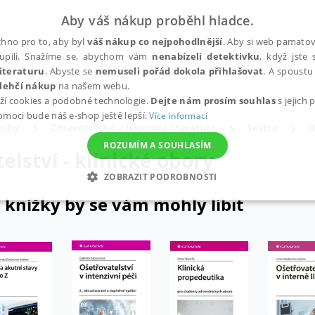
Aby váš nákup proběhl hladce.
hno pro to, aby byl
váš nákup co nejpohodlnější
. Aby si web pamatova
upili. Snažíme se, abychom vám
nenabízeli detektivku
, když jste 
iteraturu
. Abyste se
nemuseli pořád dokola přihlašovat
. A spoustu 
lehčí nákup
na našem webu.
ží cookies a podobné technologie.
Dejte nám prosím souhlas
s jejich
pomoci bude náš e-shop ještě lepší.
Více informací
nihy
Zdravotnická a lékařská literatura
Sestra
O
ROZUMÍM A SOUHLASÍM
elství - klinické obory
ZOBRAZIT PODROBNOSTI
 knížky by se vám mohly líbit
ANALYTICKÉ
MARKETINGOVÉ
FUNKČNÍ
NEZ
Nezbytné
Analytické
Marketingové
Funkční
Nezařazené soubory
h stránek, jako je přihlášení uživatele a správa účtu. Webové stránky nelze bez nez