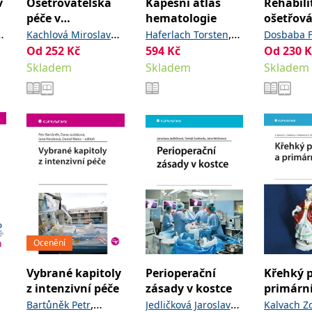
v
Ošetřovatelská
Kapesní atlas
Rehabili
péče v
hematologie
ošetřová
neonatologii
klinické
,
,
Kachlová Miroslava
Haferlach Torsten
Dosbaba F
Od
252
Kč
,
594
Kč
,
Od
230
K
Kučová Jana
Bacher Ulrike
Theml
Křížová D
Skladem
Skladem
,
Skladem
Petrášová Veronika
Harald
Diem Heinz
Hartman 
kolektiv
Ocenění
Vybrané kapitoly
Perioperační
Křehký p
z intenzivní péče
zásady v kostce
primární
,
,
Bartůněk Petr
Jedličková Jaroslava
Kalvach Z