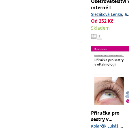
Ošetřovatelství 
interně I
,
a
Slezáková Lenka
kolektiv
Od
252
Kč
Skladem
Příručka pro
sestry v
oftalmologii
,
Kolarčík Lukáš