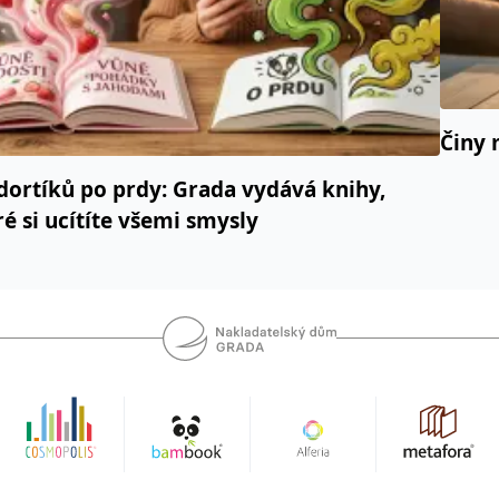
Činy 
dortíků po prdy: Grada vydává knihy,
ré si ucítíte všemi smysly