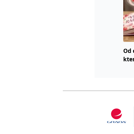
Od 
kte