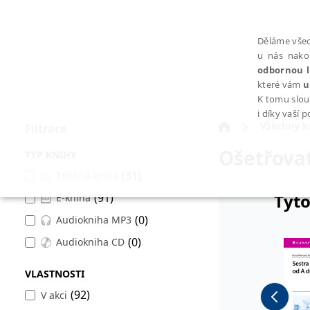
Děláme všec
u nás nako
odbornou l
které vám
u
K tomu slou
i díky vaší 
Všechny k
Filtrace
Ošetřovat
TYP KNIHY
(31)
Tištěná kniha
Tyto
(91)
E-kniha
NEZBYTNÉ
(0)
Audiokniha MP3
(0)
Audiokniha CD
VLASTNOSTI
Nezbytně nutné soubory cookie umožňují základní funkce webovýc
(92)
V akci
Provider /