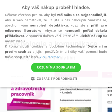
Aby váš nákup proběhl hladce.
Děláme všechno pro to, aby byl
váš nákup co nejpohodlnější
.
Aby si web pamatoval, že už jste u nás nakoupili. Snažíme se,
abychom vám
nenabízeli detektivku
, když jste si
přišli pro
odbornou literaturu
. Abyste se
nemuseli pořád dokola
Všechny knihy
Zdravotnická a lékařská literatura
přihlašovat
. A spoustu dalších věcí, které vám
ulehčí nákup
na
Psychologie a komunikace
našem webu.
K tomu slouží cookies a podobné technologie.
Dejte nám
prosím souhlas
s jejich používáním a i díky vaší pomoci bude
náš e-shop ještě lepší.
Více informací
Tyto knížky by se vám mohly líbit
ROZUMÍM A SOUHLASÍM
ZOBRAZIT PODROBNOSTI
NEZBYTNÉ
ANALYTICKÉ
MARKETINGOVÉ
FUNKČNÍ
NEZAŘAZENÉ SOUBORY