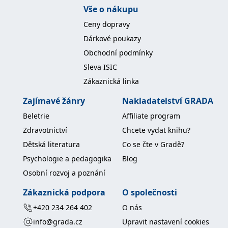
Vše o nákupu
IDE
1 rok
Tento soubor cookie
Google LLC
nastavuje společnost
.doubleclick.net
Ceny dopravy
Doubleclick a provádí
informace o tom, jak
Dárkové poukazy
koncový uživatel používá
webové stránky a
Obchodní podmínky
jakoukoli reklamu,
kterou koncový uživatel
Sleva ISIC
mohl vidět před
návštěvou uvedeného
Zákaznická linka
webu.
Zajímavé žánry
Nakladatelství GRADA
uid
.adform.net
2 měsíce
Tento soubor cookie
poskytuje jednoznačně
přiřazené strojově
Beletrie
Affiliate program
generované ID uživatele
a shromažďuje údaje o
Zdravotnictví
Chcete vydat knihu?
aktivitě na webu. Tato
data mohou být
Dětská literatura
Co se čte v Gradě?
odeslána k analýze a
hlášení třetí straně.
Psychologie a pedagogika
Blog
Osobní rozvoj a poznání
Zákaznická podpora
O společnosti
+420 234 264 402
O nás
info@grada.cz
Upravit nastavení cookies