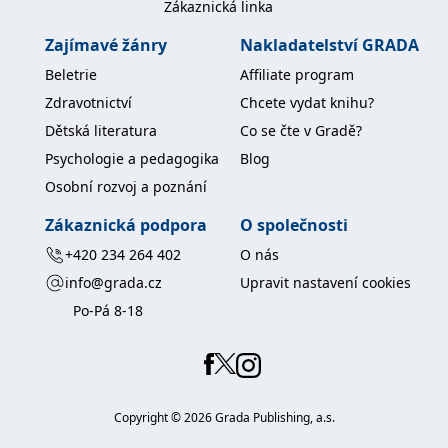
Zákaznická linka
koncový uživatel používá
webové stránky a
jakoukoli reklamu,
Zajímavé žánry
Nakladatelství GRADA
kterou koncový uživatel
mohl vidět před
Beletrie
Affiliate program
návštěvou uvedeného
webu.
Zdravotnictví
Chcete vydat knihu?
MR
7 dní
Toto je soubor cookie
Microsoft
Dětská literatura
Co se čte v Gradě?
první strany společnosti
Corporation
Microsoft MSN, který
.c.bing.com
Psychologie a pedagogika
Blog
používáme k měření
používání webu pro
Osobní rozvoj a poznání
interní analýzu.
Zákaznická podpora
O společnosti
_uetvid
1 rok
Toto je soubor cookie
Microsoft
využívaný společností
Corporation
Microsoft Bing Ads a je
.grada.cz
+420 234 264 402
O nás
sledovacím souborem
cookie. Umožňuje nám
info@grada.cz
Upravit nastavení cookies
komunikovat s
uživatelem, který již dříve
Po-Pá 8-18
navštívil náš web.
test_cookie
15 minut
Tento soubor cookie
Google LLC
nastavuje společnost
.doubleclick.net
DoubleClick (kterou
vlastní společnost
Google), aby zjistila, zda
Copyright ©
2026
Grada Publishing, a.s.
prohlížeč návštěvníka
webu podporuje
soubory cookie.