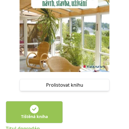
Nezbytné
Analytické
Marketingové
Funkční
Nezařazené soubory
Nezbytně nutné soubory cookie umožňují základní funkce webových
stránek, jako je přihlášení uživatele a správa účtu. Webové stránky nelze
bez nezbytně nutných souborů cookie správně používat.
Provider /
Název
Vyprší
Popis
Doména
CookieScriptConsent
1 měsíc
Tento soubor
CookieScript
cookie
www.grada.cz
používá
služba
Cookie-
Script.com k
zapamatování
Prolistovat knihu
předvoleb
souhlasu se
soubory
cookie
návštěvníků.
Je nutné, aby
banner
cookie
Tištěná kniha
Cookie-
Script.com
fungoval
Titul doprodán