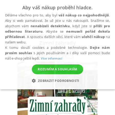
Aby váš nákup proběhl hladce.
Děláme všechno pro to, aby byl
váš nákup co nejpohodlnější
.
Aby si web pamatoval, že už jste u nás nakoupili. Snažíme se,
abychom vám
nenabízeli detektivku
, když jste si
přišli pro
odbornou literaturu
. Abyste se
nemuseli pořád dokola
Všechny knihy
Stavebnictví a architektura
Sta
přihlašovat
. A spoustu dalších věcí, které vám
ulehčí nákup
na
Zimní zahrady
našem webu.
K tomu slouží cookies a podobné technologie.
Dejte nám
Návrh, stavba, užívání
prosím souhlas
s jejich používáním a i díky vaší pomoci bude
Stempel E. Ulrich
náš e-shop ještě lepší.
Více informací
ROZUMÍM A SOUHLASÍM
ZOBRAZIT PODROBNOSTI
NEZBYTNÉ
ANALYTICKÉ
MARKETINGOVÉ
FUNKČNÍ
NEZAŘAZENÉ SOUBORY