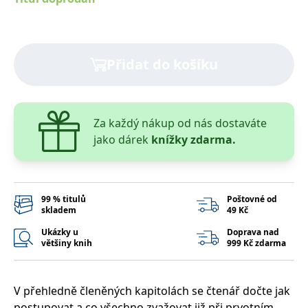
správně.
PHPSESSID
Zavřením
Cookie
PHP.net
prohlížeče
generovaný
www.bambook.cz
aplikacemi
založenými
Přidat do košíku
na jazyce
PHP. Toto je
univerzální
identifikátor
používaný k
udržování
proměnných
Za každý nákup od nás dostaváte
relací
jako dárek
knížky zdarma.
uživatelů.
Obvykle se
jedná o
náhodně
vygenerované
číslo, jeho
použití může
99 % titulů
Poštovné od
být specifické
skladem
49 Kč
pro daný
web, ale
Ukázky u
Doprava nad
dobrým
většiny knih
999 Kč zdarma
příkladem je
udržování
přihlášeného
stavu
uživatele mezi
V přehledně členěných kapitolách se čtenář dočte jak
stránkami.
postupovat a co všechno zvažovat již při prvotním