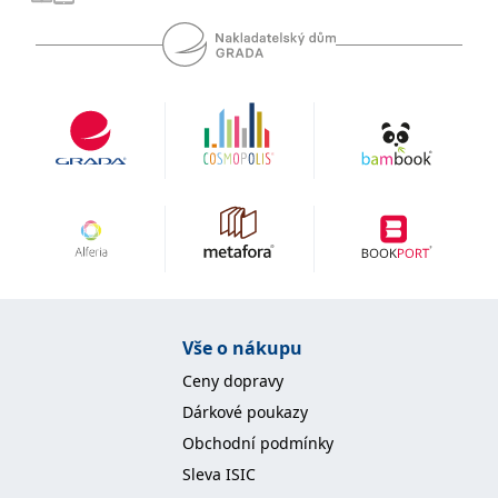
se měly zobrazovat a
které by mohly být
relevantní pro
koncového uživatele,
který si prohlíží web.
MUID
1 rok
Tento soubor cookie je v
Microsoft
Microsoftu široce
Corporation
používán jako jedinečný
.clarity.ms
identifikátor uživatele.
Lze jej nastavit pomocí
vložených skriptů
Microsoft. Široce se věří,
že se synchronizuje s
mnoha různými
doménami společnosti
Microsoft, což umožňuje
sledování uživatelů.
sid
.seznam.cz
1 měsíc
Toto je velmi běžný
název souboru cookie,
ale pokud je nalezen
Vše o nákupu
jako soubor cookie
relace, bude
Ceny dopravy
pravděpodobně použit
jako pro správu stavu
Dárkové poukazy
relace.
Obchodní podmínky
_gcl_au
3 měsíce
Tento soubor cookie
Google LLC
nastavuje společnost
.grada.cz
Sleva ISIC
Doubleclick a provádí
informace o tom, jak