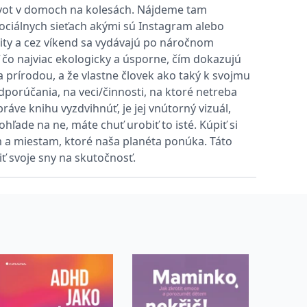
i život v domoch na kolesách. Nájdeme tam
 sociálnych sieťach akými sú Instagram alebo
vit pomocí vložených skriptů Microsoft. Široce se věří, že se
ality a cez víkend sa vydávajú po náročnom
ť čo najviac ekologicky a úsporne, čím dokazujú
 prírodou, a že vlastne človek ako taký k svojmu
ěpodobně použit jako pro správu stavu relace.
dporúčania, na veci/činnosti, na ktoré netreba
l používá webové stránky a jakoukoli reklamu, kterou koncový
ve knihu vyzdvihnúť, je jej vnútorný vizuál,
pohľade na ne, máte chuť urobiť to isté. Kúpiť si
u pro interní analýzu.
m a miestam, ktoré naša planéta ponúka. Táto
ť svoje sny na skutočnosť.
ňuje nám komunikovat s uživatelem, který již dříve navštívil
, zda prohlížeč návštěvníka webu podporuje soubory cookie.
l používá webové stránky a jakoukoli reklamu, kterou koncový
 údaje o aktivitě na webu. Tato data mohou být odeslána k