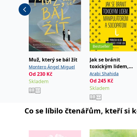
Bestseller
Muž, který se bál žít
Jak se bránit
toxickým lidem,
Montero Ángel Miguel
manipulátorům a
Od
230
Kč
Arabi Shahida
sociopatům
Od
245
Kč
Skladem
Skladem
Co se líbilo čtenářům, kteří si 