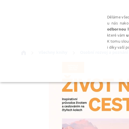
Děláme všec
u nás nako
odbornou l
které vám
u
K tomu slou
i díky vaší 
Všechny knihy
Osobní rozvoj a poznání
NEZBYTNÉ
Nezbytně nutné soubory cookie umožňují základní funkce webovýc
Provider /