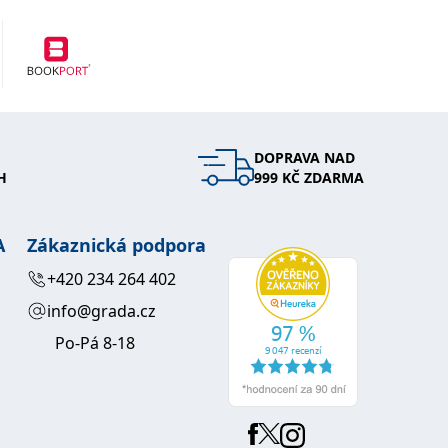
DOPRAVA NAD
H
999 KČ ZDARMA
A
Zákaznická podpora
+420 234 264 402
info@grada.cz
Po-Pá 8-18