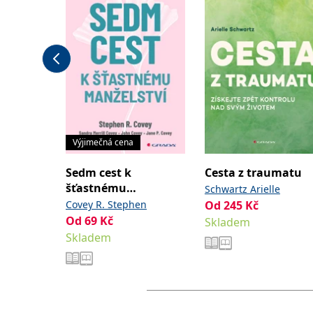
Výjimečná cena
Sedm cest k
Cesta z traumatu
šťastnému
Schwartz Arielle
manželství
Covey R. Stephen
Od
245
Kč
Od
69
Kč
Skladem
Skladem