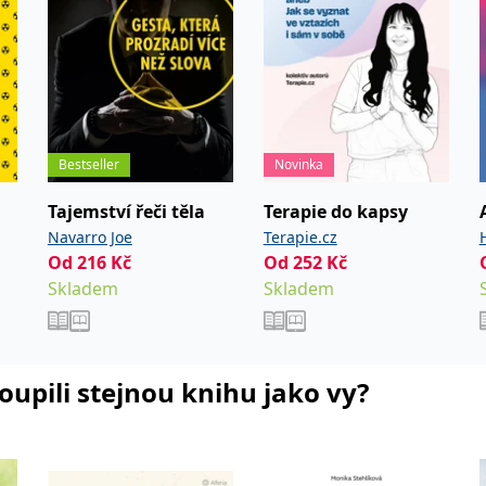
Bestseller
Novinka
Tajemství řeči těla
Terapie do kapsy
Navarro Joe
Terapie.cz
Od
216
Kč
Od
252
Kč
Skladem
Skladem
koupili stejnou knihu jako vy?