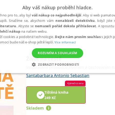
Aby váš nákup proběhl hladce.
hno pro to, aby byl
váš nákup co nejpohodlnější
. Aby si web pamatova
upili. Snažíme se, abychom vám
nenabízeli detektivku
, když jste 
iteraturu
. Abyste se
nemuseli pořád dokola přihlašovat
. A spoustu 
lehčí nákup
na našem webu.
ží cookies a podobné technologie.
Dejte nám prosím souhlas
s jejich
pomoci bude náš e-shop ještě lepší.
Více informací
ROZUMÍM A SOUHLASÍM
Život na cestě
ZOBRAZIT PODROBNOSTI
Inspirativní průvodce životem a cestováním n
ANALYTICKÉ
MARKETINGOVÉ
FUNKČNÍ
NEZ
Santabarbara Antonio Sebastian
Výjimečná cena
Tištěná kniha
Nezbytné
Analytické
Marketingové
Funkční
Nezařazené soubory
249
Kč
h stránek, jako je přihlášení uživatele a správa účtu. Webové stránky nelze bez nez
Skladem
i