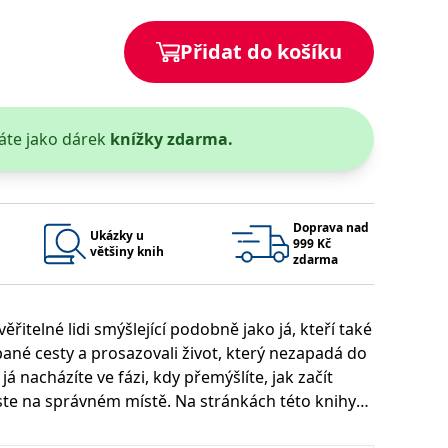
 se soubory cookie návštěvníků. Je nutné, aby banner cookie
Přidat do košíku
používaný k udržování proměnných relací uživatelů. Obvykle se
obrým příkladem je udržování přihlášeného stavu uživatele
áte jako dárek
knížky zdarma.
y bylo možné podávat platné zprávy o používání jejich
u.
Doprava nad
Ukázky u
999 Kč
většiny knih
zdarma
řitelné lidi smýšlející podobně jako já, kteří také
apané cesty a prosazovali život, který nezapadá do
Vyprší
Popis
já nacházíte ve fázi, kdy přemýšlíte, jak začít
ění správného vzhledu dialogových oken.
1 rok
### Luigisbox???
 jste na správném místě. Na stránkách této knihy
avštívenou stránku a slouží k počítání a sledování zobrazení
jazyků a zemí
1 rok
áci na plný úvazek, ale také ty, kteří putují světem,
u na sociálních médiích. Může také shromažďovat informace o
avštívené stránky.