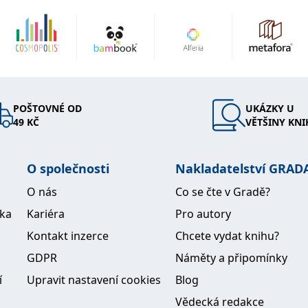
POŠTOVNÉ OD
UKÁZKY U
49 KČ
VĚTŠINY KNI
O společnosti
Nakladatelství GRAD
O nás
Co se čte v Gradě?
ika
Kariéra
Pro autory
Kontakt inzerce
Chcete vydat knihu?
GDPR
Náměty a připomínky
í
Upravit nastavení cookies
Blog
Vědecká redakce