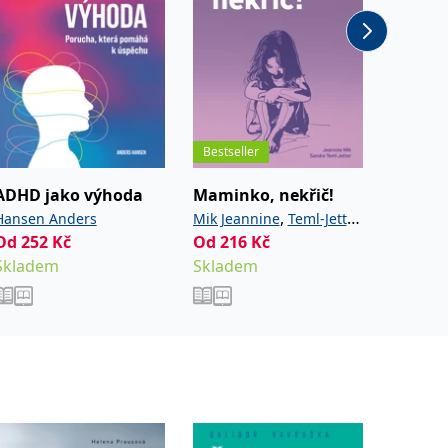
Bestseller
ADHD jako výhoda
Maminko, nekřič!
V zaje
,
Hansen Anders
Mik Jeannine
Teml-Jetter
Tomšik 
Od
252
Kč
Od
216
Kč
Od
216
Sandra
Skladem
Skladem
Sklade