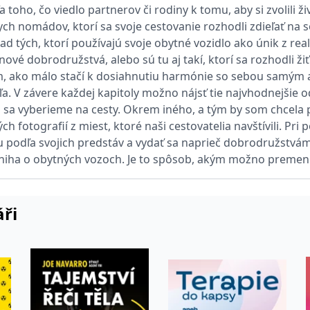
a toho, čo viedlo partnerov či rodiny k tomu, aby si zvolil
nych nomádov, ktorí sa svoje cestovanie rozhodli zdieľať na
ie je v Microsoftu široce používán jako jedinečný identifikátor uživatele. Lze jej nasta
ad tých, ktorí používajú svoje obytné vozidlo ako únik z re
 mnoha různými doménami společnosti Microsoft, což umožňuje sledování uživatelů.
ové dobrodružstvá, alebo sú tu aj takí, ktorí sa rozhodli ži
ám, ako málo stačí k dosiahnutiu harmónie so sebou samým a
žný název souboru cookie, ale pokud je nalezen jako soubor cookie relace, bude pravd
ľa. V závere každej kapitoly možno nájsť tie najvhodnejšie o
okie nastavuje společnost Doubleclick a provádí informace o tom, jak koncový uživate
sa vyberieme na cesty. Okrem iného, a tým by som chcela prá
idět před návštěvou uvedeného webu.
h fotografií z miest, ktoré naši cestovatelia navštívili. Pri 
ookie první strany společnosti Microsoft MSN, který používáme k měření používání web
ju podľa svojich predstáv a vydať sa naprieč dobrodružstvá
 kniha o obytných vozoch. Je to spôsob, akým možno premeni
ookie využívaný společností Microsoft Bing Ads a je sledovacím souborem cookie. Umož
áři
kie nastavuje společnost DoubleClick (kterou vlastní společnost Google), aby zjistila
okie nastavuje společnost Doubleclick a provádí informace o tom, jak koncový uživate
idět před návštěvou uvedeného webu.
okie poskytuje jednoznačně přiřazené strojově generované ID uživatele a shromažďuje
 třetí straně.