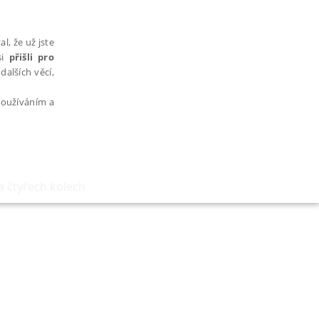
l, že už jste
si
přišli pro
dalších věcí,
 používáním a
a čtyřech kolech
AŘAZENÉ SOUBORY
bytně nutných souborů cookie správně používat.