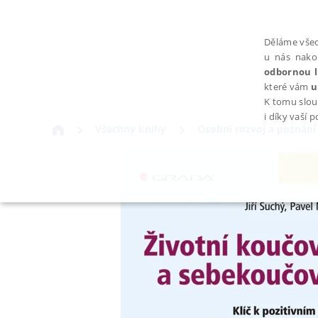
Děláme všec
u nás nako
odbornou l
které vám
u
K tomu slou
i díky vaší 
Všechny knihy
Osobní rozvoj a poznání
NEZBYTNÉ
Nezbytně nutné soubory cookie umožňují základní funkce webovýc
Provider /