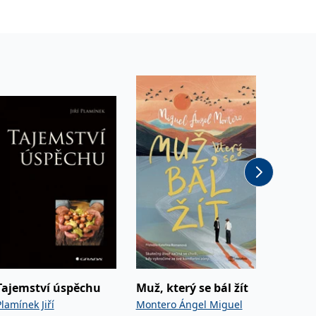
úspěc
Bestsell
Tajemství úspěchu
Muž, který se bál žít
Jak se 
toxick
Plamínek Jiří
Montero Ángel Miguel