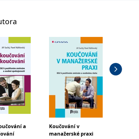
utora
koučování a
Koučování v
Šest pi
ování
manažerské praxi
manaž