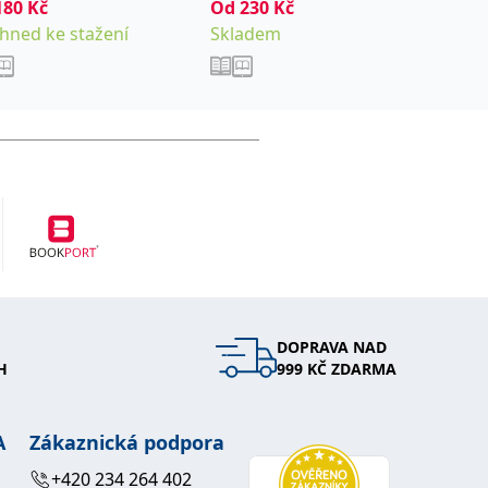
manip
180
Kč
Od
230
Kč
Arabi S
socio
Od
245
Ihned ke stažení
Skladem
Sklade
DOPRAVA NAD
H
999 KČ ZDARMA
A
Zákaznická podpora
+420 234 264 402