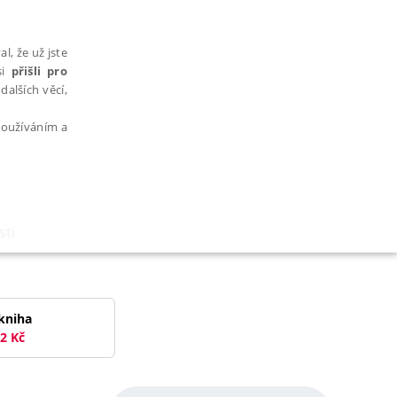
l, že už jste
si
přišli pro
dalších věcí,
 používáním a
sti
AŘAZENÉ SOUBORY
kniha
2
Kč
bytně nutných souborů cookie správně používat.