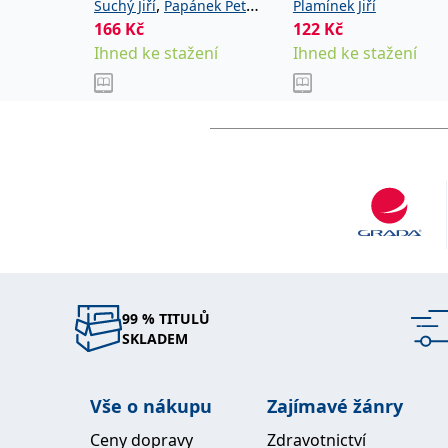
úspěchu
,
,
Suchý Jiří
Papánek Petr
Plamínek Jiří
166
Kč
122
Kč
Náhlovský Pavel
Ihned ke stažení
Ihned ke stažení
99 % TITULŮ
SKLADEM
Vše o nákupu
Zajímavé žánry
Ceny dopravy
Zdravotnictví