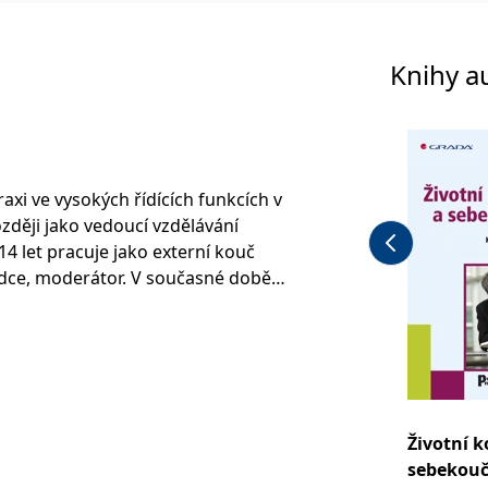
Knihy a
axi ve vysokých řídících funkcích v
zději jako vedoucí vzdělávání
je jako externí kouč
adce, moderátor. V současné době
koda Auto, a.s., v Mladé Boleslavi
tému Škoda (příprava
átorů, trenérů). Jako kouč se
irmách, např. GRAMMER CZ Dolní
ablonec nad Nisou, Elektrárny
edakční rady časopisu Úspěch.
Životní 
učování jak v rámci firemních
sebekouč
ak i formou práce se soukromými