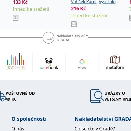
,
133
Kč
Voříšek Karel
Vysekalová
216
Kč
Ihned ke stažení
Jitka
Ihned ke stažení
POŠTOVNÉ OD
UKÁZKY U
49 KČ
VĚTŠINY KNI
O společnosti
Nakladatelství GRAD
O nás
Co se čte v Gradě?