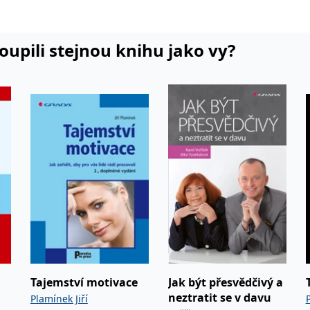
koupili stejnou knihu jako vy?
Tajemství motivace
Jak být přesvědčivý a
neztratit se v davu
Plamínek Jiří