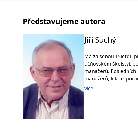
Představujeme autora
Jiří Suchý
Má za sebou 15letou pr
učňovském školství, po
manažerů. Posledních 14 let pracu
manažerů, lektor, por
působí ve společnosti Š
více
jako externí kouč výrobního sys
interních koučů, moder
angažuji i v dalších f
Kralovice, Nemocnice J
Opatovice. Je členem r
Věnuje se životnímu ko
programů koučování, t