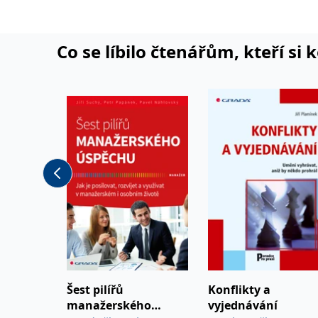
klienty.
Co se líbilo čtenářům, kteří si 
Šest pilířů
Konflikty a
manažerského
vyjednávání