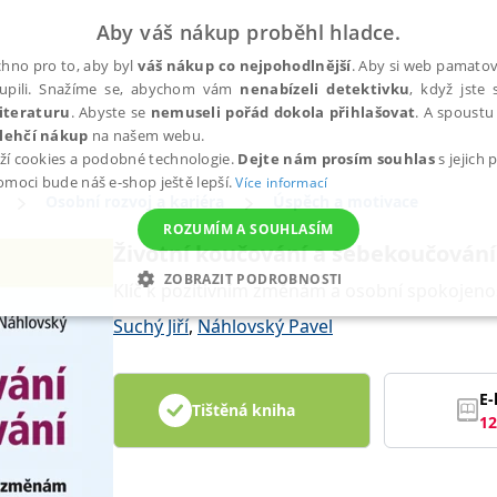
Aby váš nákup proběhl hladce.
hno pro to, aby byl
váš nákup co nejpohodlnější
. Aby si web pamatova
upili. Snažíme se, abychom vám
nenabízeli detektivku
, když jste 
iteraturu
. Abyste se
nemuseli pořád dokola přihlašovat
. A spoustu 
lehčí nákup
na našem webu.
ží cookies a podobné technologie.
Dejte nám prosím souhlas
s jejich
pomoci bude náš e-shop ještě lepší.
Více informací
Osobní rozvoj a kariéra
Úspěch a motivace
ROZUMÍM A SOUHLASÍM
Životní koučování a sebekoučování
ZOBRAZIT PODROBNOSTI
Klíč k pozitivním změnám a osobní spokojeno
ANALYTICKÉ
MARKETINGOVÉ
FUNKČNÍ
NEZ
Suchý Jiří
,
Náhlovský Pavel
E-
Tištěná kniha
Nezbytné
Analytické
Marketingové
Funkční
Nezařazené soubory
12
h stránek, jako je přihlášení uživatele a správa účtu. Webové stránky nelze bez nez