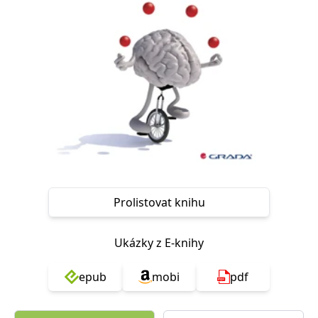
Nezbytné
Analytické
Marketingové
Funkční
Nezařazené soubory
Nezbytně nutné soubory cookie umožňují základní funkce webových
stránek, jako je přihlášení uživatele a správa účtu. Webové stránky nelze
bez nezbytně nutných souborů cookie správně používat.
Provider /
Název
Vyprší
Popis
Doména
CookieScriptConsent
1 měsíc
Tento soubor
CookieScript
cookie
www.grada.cz
používá
služba
Cookie-
Script.com k
Prolistovat knihu
zapamatování
předvoleb
souhlasu se
soubory
Ukázky z E-knihy
cookie
návštěvníků.
Je nutné, aby
banner
epub
mobi
pdf
cookie
Cookie-
Script.com
fungoval