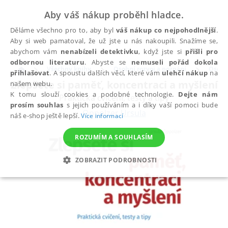
Aby váš nákup proběhl hladce.
Děláme všechno pro to, aby byl
váš nákup co nejpohodlnější
.
Aby si web pamatoval, že už jste u nás nakoupili. Snažíme se,
abychom vám
nenabízeli detektivku
, když jste si
přišli pro
odbornou literaturu
. Abyste se
nemuseli pořád dokola
Všechny knihy
Osobní rozvoj a poznání
Osobní
přihlašovat
. A spoustu dalších věcí, které vám
ulehčí nákup
na
Zlepšete si paměť, koncentraci a myšlení
našem webu.
K tomu slouží cookies a podobné technologie.
Dejte nám
Praktická cvičení, testy a tipy
prosím souhlas
s jejich používáním a i díky vaší pomoci bude
Oppolzer Ursula
náš e-shop ještě lepší.
Více informací
ROZUMÍM A SOUHLASÍM
ZOBRAZIT PODROBNOSTI
NEZBYTNÉ
ANALYTICKÉ
MARKETINGOVÉ
FUNKČNÍ
NEZAŘAZENÉ SOUBORY