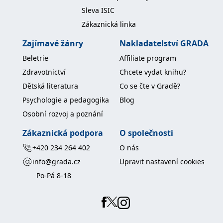
koncový uživatel používá
Sleva ISIC
webové stránky a
jakoukoli reklamu,
Zákaznická linka
kterou koncový uživatel
mohl vidět před
návštěvou uvedeného
Zajímavé žánry
Nakladatelství GRADA
webu.
Beletrie
Affiliate program
MR
7 dní
Toto je soubor cookie
Microsoft
první strany společnosti
Corporation
Zdravotnictví
Chcete vydat knihu?
Microsoft MSN, který
.c.bing.com
používáme k měření
Dětská literatura
Co se čte v Gradě?
používání webu pro
interní analýzu.
Psychologie a pedagogika
Blog
_uetvid
1 rok
Toto je soubor cookie
Microsoft
Osobní rozvoj a poznání
využívaný společností
Corporation
Microsoft Bing Ads a je
.grada.cz
sledovacím souborem
Zákaznická podpora
O společnosti
cookie. Umožňuje nám
komunikovat s
+420 234 264 402
O nás
uživatelem, který již dříve
navštívil náš web.
info@grada.cz
Upravit nastavení cookies
test_cookie
15 minut
Tento soubor cookie
Google LLC
Po-Pá 8-18
nastavuje společnost
.doubleclick.net
DoubleClick (kterou
vlastní společnost
Google), aby zjistila, zda
prohlížeč návštěvníka
webu podporuje
soubory cookie.