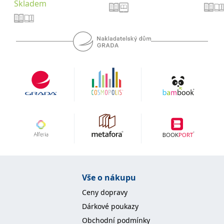
Skladem
se měly zobrazovat a
které by mohly být
relevantní pro
koncového uživatele,
který si prohlíží web.
MUID
1 rok
Tento soubor cookie je v
Microsoft
Microsoftu široce
Corporation
používán jako jedinečný
.clarity.ms
identifikátor uživatele.
Lze jej nastavit pomocí
vložených skriptů
Microsoft. Široce se věří,
že se synchronizuje s
mnoha různými
doménami společnosti
Microsoft, což umožňuje
sledování uživatelů.
sid
.seznam.cz
1 měsíc
Toto je velmi běžný
název souboru cookie,
ale pokud je nalezen
jako soubor cookie
relace, bude
pravděpodobně použit
Vše o nákupu
jako pro správu stavu
relace.
Ceny dopravy
_gcl_au
3 měsíce
Tento soubor cookie
Google LLC
Dárkové poukazy
nastavuje společnost
.grada.cz
Doubleclick a provádí
Obchodní podmínky
informace o tom, jak