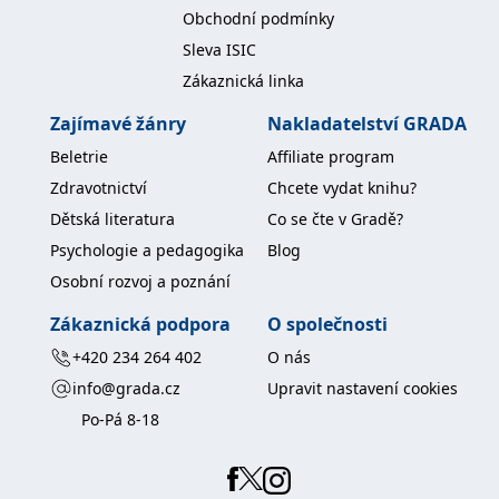
koncový uživatel používá
Obchodní podmínky
webové stránky a
jakoukoli reklamu,
Sleva ISIC
kterou koncový uživatel
mohl vidět před
Zákaznická linka
návštěvou uvedeného
webu.
Zajímavé žánry
Nakladatelství GRADA
MR
7 dní
Toto je soubor cookie
Microsoft
první strany společnosti
Corporation
Beletrie
Affiliate program
Microsoft MSN, který
.c.bing.com
používáme k měření
Zdravotnictví
Chcete vydat knihu?
používání webu pro
interní analýzu.
Dětská literatura
Co se čte v Gradě?
_uetvid
1 rok
Toto je soubor cookie
Microsoft
Psychologie a pedagogika
Blog
využívaný společností
Corporation
Microsoft Bing Ads a je
Osobní rozvoj a poznání
.grada.cz
sledovacím souborem
cookie. Umožňuje nám
Zákaznická podpora
O společnosti
komunikovat s
uživatelem, který již dříve
+420 234 264 402
O nás
navštívil náš web.
info@grada.cz
Upravit nastavení cookies
test_cookie
15 minut
Tento soubor cookie
Google LLC
nastavuje společnost
.doubleclick.net
Po-Pá 8-18
DoubleClick (kterou
vlastní společnost
Google), aby zjistila, zda
prohlížeč návštěvníka
webu podporuje
soubory cookie.