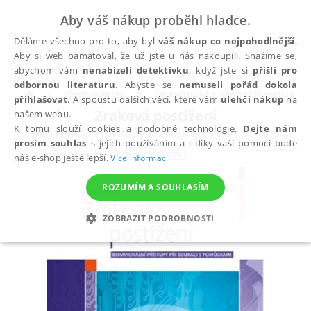
Aby váš nákup proběhl hladce.
Děláme všechno pro to, aby byl
váš nákup co nejpohodlnější
.
Aby si web pamatoval, že už jste u nás nakoupili. Snažíme se,
abychom vám
nenabízeli detektivku
, když jste si
přišli pro
odbornou literaturu
. Abyste se
nemuseli pořád dokola
Všechny knihy
Zdravotnická a lékařská literatura
přihlašovat
. A spoustu dalších věcí, které vám
ulehčí nákup
na
Zraková postižení
našem webu.
K tomu slouží cookies a podobné technologie.
Dejte nám
behaviorální přístupy při edukaci s pomůckami
prosím souhlas
s jejich používáním a i díky vaší pomoci bude
Beneš Pavel
náš e-shop ještě lepší.
Více informací
ROZUMÍM A SOUHLASÍM
ZOBRAZIT PODROBNOSTI
NEZBYTNÉ
ANALYTICKÉ
MARKETINGOVÉ
FUNKČNÍ
NEZAŘAZENÉ SOUBORY