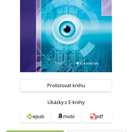
Nezbytné
Analytické
Marketingové
Funkční
Nezařazené soubory
Nezbytně nutné soubory cookie umožňují základní funkce webových
stránek, jako je přihlášení uživatele a správa účtu. Webové stránky nelze
bez nezbytně nutných souborů cookie správně používat.
Provider /
Název
Vyprší
Popis
Doména
CookieScriptConsent
1 měsíc
Tento soubor
CookieScript
cookie
www.grada.cz
používá
služba
Cookie-
Script.com k
zapamatování
Prolistovat knihu
předvoleb
souhlasu se
soubory
cookie
Ukázky z E-knihy
návštěvníků.
Je nutné, aby
banner
epub
mobi
pdf
cookie
Cookie-
Script.com
fungoval