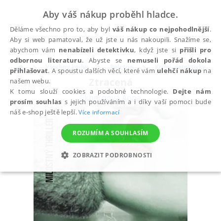
Aby váš nákup proběhl hladce.
Děláme všechno pro to, aby byl
váš nákup co nejpohodlnější
.
Aby si web pamatoval, že už jste u nás nakoupili. Snažíme se,
abychom vám
nenabízeli detektivku
, když jste si
přišli pro
odbornou literaturu
. Abyste se
nemuseli pořád dokola
Všechny knihy
Beletrie
Krimi, detektivky
přihlašovat
. A spoustu dalších věcí, které vám
ulehčí nákup
na
Ztracená
našem webu.
K tomu slouží cookies a podobné technologie.
Dejte nám
Ekbergová Anna
prosím souhlas
s jejich používáním a i díky vaší pomoci bude
náš e-shop ještě lepší.
Více informací
ROZUMÍM A SOUHLASÍM
ZOBRAZIT PODROBNOSTI
NEZBYTNÉ
ANALYTICKÉ
MARKETINGOVÉ
FUNKČNÍ
NEZAŘAZENÉ SOUBORY