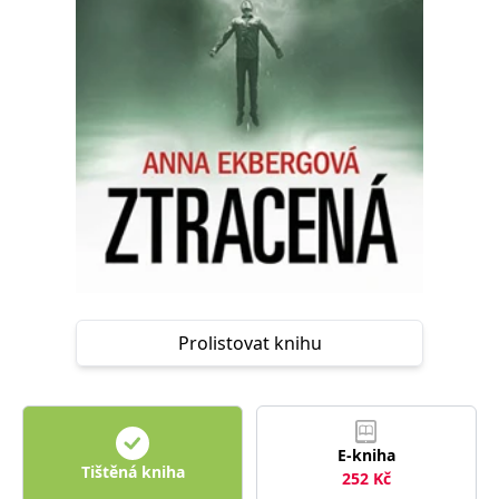
Nezbytné
Analytické
Marketingové
Funkční
Nezařazené soubory
Nezbytně nutné soubory cookie umožňují základní funkce webových
stránek, jako je přihlášení uživatele a správa účtu. Webové stránky nelze
bez nezbytně nutných souborů cookie správně používat.
Provider /
Název
Vyprší
Popis
Doména
CookieScriptConsent
1 měsíc
Tento soubor
CookieScript
cookie
www.grada.cz
používá
služba
Cookie-
Script.com k
zapamatování
předvoleb
Prolistovat knihu
souhlasu se
soubory
cookie
návštěvníků.
Je nutné, aby
banner
cookie
E-kniha
Cookie-
Tištěná kniha
Script.com
252
Kč
fungoval