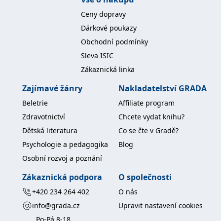
Ceny dopravy
Dárkové poukazy
Obchodní podmínky
Sleva ISIC
Zákaznická linka
Zajímavé žánry
Nakladatelství GRADA
Beletrie
Affiliate program
Zdravotnictví
Chcete vydat knihu?
Dětská literatura
Co se čte v Gradě?
Psychologie a pedagogika
Blog
Osobní rozvoj a poznání
Zákaznická podpora
O společnosti
+420 234 264 402
O nás
info@grada.cz
Upravit nastavení cookies
Po-Pá 8-18