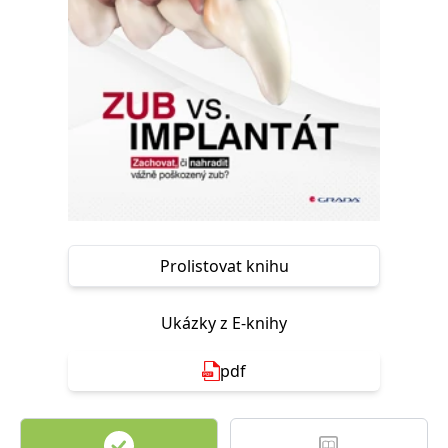
Nezbytné
Analytické
Marketingové
Funkční
Nezařazené soubory
Nezbytně nutné soubory cookie umožňují základní funkce webových
stránek, jako je přihlášení uživatele a správa účtu. Webové stránky nelze
bez nezbytně nutných souborů cookie správně používat.
Provider /
Název
Vyprší
Popis
Doména
CookieScriptConsent
1 měsíc
Tento soubor
CookieScript
cookie
www.grada.cz
používá
služba
Cookie-
Prolistovat knihu
Script.com k
zapamatování
předvoleb
souhlasu se
Ukázky z E-knihy
soubory
cookie
návštěvníků.
pdf
Je nutné, aby
banner
cookie
Cookie-
Script.com
fungoval