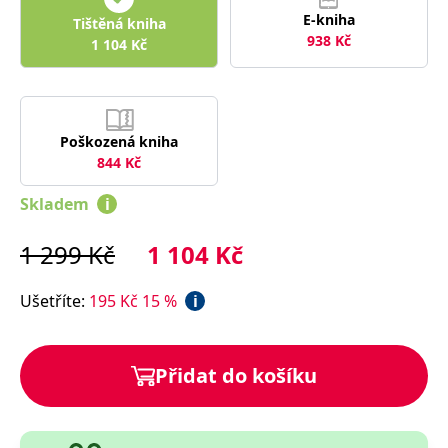
správně.
E-kniha
Tištěná kniha
PHPSESSID
Zavřením
Cookie
PHP.net
938
Kč
1 104
Kč
prohlížeče
generovaný
www.bambook.cz
aplikacemi
založenými
na jazyce
PHP. Toto je
univerzální
identifikátor
Poškozená kniha
používaný k
udržování
844
Kč
proměnných
relací
Skladem
i
uživatelů.
Obvykle se
jedná o
náhodně
1 299
Kč
1 104
Kč
vygenerované
číslo, jeho
použití může
Ušetříte
:
195
Kč
15
%
i
být specifické
pro daný
web, ale
dobrým
příkladem je
Přidat do košíku
udržování
přihlášeného
stavu
uživatele mezi
stránkami.