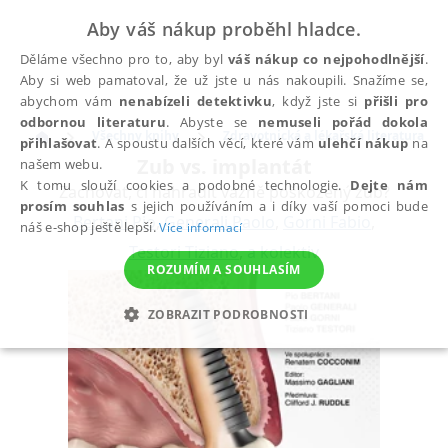
Aby váš nákup proběhl hladce.
Děláme všechno pro to, aby byl
váš nákup co nejpohodlnější
.
Aby si web pamatoval, že už jste u nás nakoupili. Snažíme se,
abychom vám
nenabízeli detektivku
, když jste si
přišli pro
odbornou literaturu
. Abyste se
nemuseli pořád dokola
Všechny knihy
Zdravotnická a lékařská literatura
přihlašovat
. A spoustu dalších věcí, které vám
ulehčí nákup
na
Zub vs. implantát
našem webu.
K tomu slouží cookies a podobné technologie.
Dejte nám
Zachovat, či nahradit vážně poškozený zub?
prosím souhlas
s jejich používáním a i díky vaší pomoci bude
Bertani Pio
,
Generali Paolo
,
Gorni Fabio
,
náš e-shop ještě lepší.
Více informací
Testori Tiziano
,
a kolektiv
ROZUMÍM A SOUHLASÍM
ZOBRAZIT PODROBNOSTI
NEZBYTNÉ
ANALYTICKÉ
MARKETINGOVÉ
FUNKČNÍ
NEZAŘAZENÉ SOUBORY