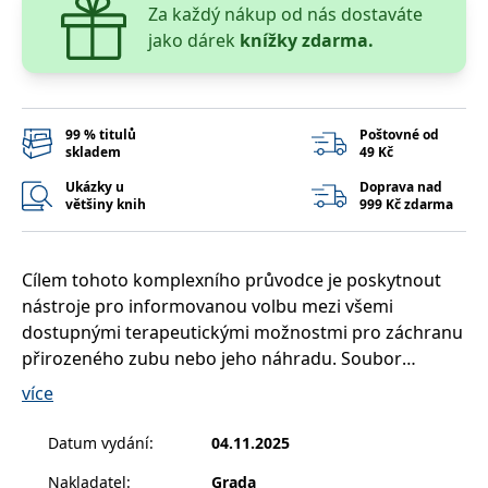
__cf_bm
30 minut
Tento soubor
Cloudflare Inc.
Za každý nákup od nás dostaváte
cookie se
.heureka.cz
jako dárek
knížky zdarma.
používá k
rozlišení mezi
lidmi a
roboty. To je
pro web
přínosné, aby
bylo možné
99 % titulů
Poštovné od
podávat
skladem
49 Kč
platné zprávy
o používání
Ukázky u
Doprava nad
jejich
většiny knih
999 Kč zdarma
webových
stránek.
CookieConsent
1 rok
Tento soubor
Cybot A/S
cookie ukládá
www.bambook.cz
Cílem tohoto komplexního průvodce je poskytnout
stav souhlasu
uživatele se
nástroje pro informovanou volbu mezi všemi
soubory
dostupnými terapeutickými možnostmi pro záchranu
cookie pro
aktuální
přirozeného zubu nebo jeho náhradu. Soubor
doménu.
strategií pro zachování přirozených zubů zahrnuje
více
G_ENABLED_IDPS
1 rok 1
Slouží k
Google LLC
měsíc
přihlášení
komplexní endodontické přeléčení zohledňující i
.www.grada.cz
pomocí
anatomické zvláštnosti a technické chyby, včetně
Google
Datum vydání
:
04.11.2025
zlomených endodontických nástrojů nebo perforací.
ASP.NET_SessionId
Zavřením
Tento soubor
Microsoft
Nakladatel
:
Grada
prohlížeče
cookie
Corporation