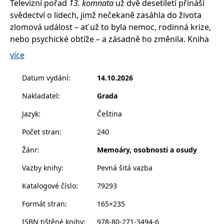
Televizní pořad
13. komnata
už dvě desetiletí přináší
správně.
svědectví o lidech, jimž nečekaně zasáhla do života
PHPSESSID
Zavřením
Cookie
PHP.net
prohlížeče
generovaný
www.bambook.cz
zlomová událost – ať už to byla nemoc, rodinná krize,
aplikacemi
nebo psychické obtíže – a zásadně ho změnila. Kniha
založenými
na jazyce
se vrací k příběhům vybraných osobností a
PHP. Toto je
více
univerzální
prostřednictvím nových rozhovorů sleduje, kam je
identifikátor
používaný k
jejich životní cesta po letech zavedla. Co jim pomohlo
Datum vydání
:
14.10.2026
udržování
překonat nejtěžší období? Jak se jejich vnímání
proměnných
relací
Nakladatel
:
Grada
tehdejších událostí časem proměnilo? A co by dnes
uživatelů.
Obvykle se
vzkázali těm, kteří čelí podobným zkouškám?
Jazyk
:
Čeština
jedná o
Kniha nabízí inspirativní setkání s lidmi, kteří
náhodně
vygenerované
Počet stran
:
240
navzdory překážkám našli sílu jít dál. Je poctou
číslo, jeho
použití může
pořadu otevírajícímu už dvacet let témata, o nichž se
Žánr
:
Memoáry, osobnosti a osudy
být specifické
pro daný
často mlčí, a zároveň připomíná, že sdílení vlastního
web, ale
Vazby knihy
:
Pevná šitá vazba
příběhu může být prvním krokem k porozumění,
dobrým
příkladem je
uzdravení, smíření se s osudem i nalezení nové
Katalogové číslo
:
79293
udržování
přihlášeného
životní perspektivy.
stavu
Formát stran
:
165×235
Petr Janda
uživatele mezi
stránkami.
Olga Šípková
ISBN tištěné knihy
:
978-80-271-3494-6