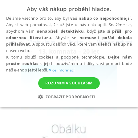
Aby váš nákup proběhl hladce.
Děláme všechno pro to, aby byl
váš nákup co nejpohodlnější
.
Aby si web pamatoval, že už jste u nás nakoupili. Snažíme se,
abychom vám
nenabízeli detektivku
, když jste si
přišli pro
odbornou literaturu
. Abyste se
nemuseli pořád dokola
Všechny knihy
Beletrie
Memoáry, osobnosti a
přihlašovat
. A spoustu dalších věcí, které vám
ulehčí nákup
na
13. komnata – 20 let
našem webu.
K tomu slouží cookies a podobné technologie.
Dejte nám
a kolektiv
prosím souhlas
s jejich používáním a i díky vaší pomoci bude
náš e-shop ještě lepší.
Více informací
ROZUMÍM A SOUHLASÍM
ZOBRAZIT PODROBNOSTI
NEZBYTNÉ
ANALYTICKÉ
MARKETINGOVÉ
FUNKČNÍ
NEZAŘAZENÉ SOUBORY