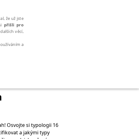
l, že už jste
si
přišli pro
dalších věcí,
 používáním a
AŘAZENÉ SOUBORY
m
h! Osvojte si typologii 16
bytně nutných souborů cookie správně používat.
ifikovat a jakými typy