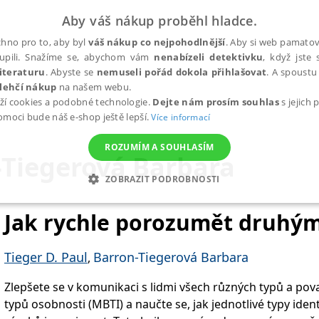
Aby váš nákup proběhl hladce.
hno pro to, aby byl
váš nákup co nejpohodlnější
. Aby si web pamatova
upili. Snažíme se, abychom vám
nenabízeli detektivku
, když jste 
iteraturu
. Abyste se
nemuseli pořád dokola přihlašovat
. A spoustu 
lehčí nákup
na našem webu.
ží cookies a podobné technologie.
Dejte nám prosím souhlas
s jejich
pomoci bude náš e-shop ještě lepší.
Více informací
ROZUMÍM A SOUHLASÍM
-Tiegerová Barbara
ZOBRAZIT PODROBNOSTI
ANALYTICKÉ
MARKETINGOVÉ
FUNKČNÍ
NEZ
Jak rychle porozumět druhý
Tieger D. Paul
Barron-Tiegerová Barbara
,
Nezbytné
Analytické
Marketingové
Funkční
Nezařazené soubory
Zlepšete se v komunikaci s lidmi všech různých typů a pova
h stránek, jako je přihlášení uživatele a správa účtu. Webové stránky nelze bez nez
typů osobnosti (MBTI) a naučte se, jak jednotlivé typy ident