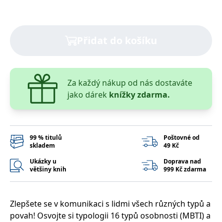
správně.
PHPSESSID
Zavřením
Cookie
PHP.net
prohlížeče
generovaný
www.bambook.cz
aplikacemi
Přidat do košíku
založenými
na jazyce
PHP. Toto je
univerzální
identifikátor
používaný k
udržování
Za každý nákup od nás dostaváte
proměnných
jako dárek
knížky zdarma.
relací
uživatelů.
Obvykle se
jedná o
náhodně
vygenerované
číslo, jeho
99 % titulů
Poštovné od
použití může
skladem
49 Kč
být specifické
pro daný
Ukázky u
Doprava nad
web, ale
většiny knih
999 Kč zdarma
dobrým
příkladem je
udržování
přihlášeného
stavu
Zlepšete se v komunikaci s lidmi všech různých typů a
uživatele mezi
stránkami.
povah! Osvojte si typologii 16 typů osobnosti (MBTI) a