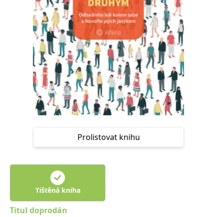
Nezbytné
Analytické
Marketingové
Funkční
Nezařazené soubory
Nezbytně nutné soubory cookie umožňují základní funkce webových
stránek, jako je přihlášení uživatele a správa účtu. Webové stránky nelze
bez nezbytně nutných souborů cookie správně používat.
Provider /
Název
Vyprší
Popis
Doména
CookieScriptConsent
1 měsíc
Tento soubor
CookieScript
cookie
www.grada.cz
používá
služba
Cookie-
Script.com k
Prolistovat knihu
zapamatování
předvoleb
souhlasu se
soubory
cookie
návštěvníků.
Je nutné, aby
banner
Tištěná kniha
cookie
Cookie-
Script.com
Titul doprodán
fungoval