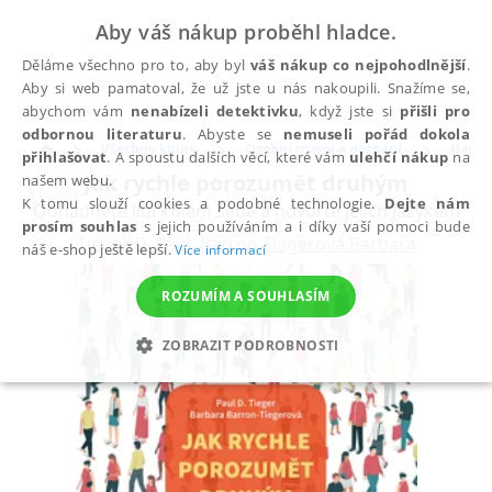
Aby váš nákup proběhl hladce.
Děláme všechno pro to, aby byl
váš nákup co nejpohodlnější
.
Aby si web pamatoval, že už jste u nás nakoupili. Snažíme se,
abychom vám
nenabízeli detektivku
, když jste si
přišli pro
odbornou literaturu
. Abyste se
nemuseli pořád dokola
Všechny knihy
Osobní rozvoj a poznání
Harmo
přihlašovat
. A spoustu dalších věcí, které vám
ulehčí nákup
na
Jak rychle porozumět druhým
našem webu.
K tomu slouží cookies a podobné technologie.
Dejte nám
Odhadněte lidi kolem sebe a hovořte jejich jazykem
prosím souhlas
s jejich používáním a i díky vaší pomoci bude
Tieger D. Paul
,
Barron-Tiegerová Barbara
náš e-shop ještě lepší.
Více informací
ROZUMÍM A SOUHLASÍM
ZOBRAZIT PODROBNOSTI
NEZBYTNÉ
ANALYTICKÉ
MARKETINGOVÉ
FUNKČNÍ
NEZAŘAZENÉ SOUBORY