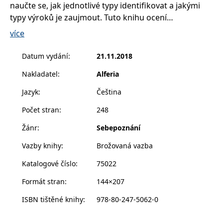
__cf_bm
30 minut
Tento soubor
naučte se, jak jednotlivé typy identifikovat a jakými
Cloudflare Inc.
cookie se
.heureka.cz
typy výroků je zaujmout. Tuto knihu ocení
používá k
rozlišení mezi
pedagogové, manažeři, poradci, koučové,
lidmi a
více
roboty. To je
psychologové i všichni, kdo pravidelně jednají s lidmi
pro web
a potřebují je zaujmout nebo o něčem přesvědčit.
přínosné, aby
Datum vydání
:
21.11.2018
bylo možné
podávat
Nakladatel
:
Alferia
platné zprávy
o používání
jejich
Jazyk
:
Čeština
webových
stránek.
Počet stran
:
248
CookieConsent
1 rok
Tento soubor
Cybot A/S
cookie ukládá
www.bambook.cz
Žánr
:
Sebepoznání
stav souhlasu
uživatele se
soubory
Vazby knihy
:
Brožovaná vazba
cookie pro
aktuální
Katalogové číslo
:
75022
doménu.
G_ENABLED_IDPS
1 rok 1
Slouží k
Google LLC
Formát stran
:
144×207
měsíc
přihlášení
.www.grada.cz
pomocí
ISBN tištěné knihy
:
978-80-247-5062-0
Google
ASP.NET_SessionId
Zavřením
Tento soubor
Microsoft
prohlížeče
cookie
Corporation