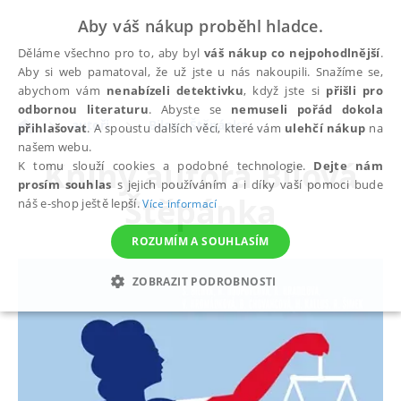
Aby váš nákup proběhl hladce.
Děláme všechno pro to, aby byl
váš nákup co nejpohodlnější
.
Aby si web pamatoval, že už jste u nás nakoupili. Snažíme se,
abychom vám
nenabízeli detektivku
, když jste si
přišli pro
odbornou literaturu
. Abyste se
nemuseli pořád dokola
autoři
Bilová Štěpánka
přihlašovat
. A spoustu dalších věcí, které vám
ulehčí nákup
na
našem webu.
Knihy autora
Bilová
K tomu slouží cookies a podobné technologie.
Dejte nám
prosím souhlas
s jejich používáním a i díky vaší pomoci bude
Štěpánka
náš e-shop ještě lepší.
Více informací
ROZUMÍM A SOUHLASÍM
ZOBRAZIT PODROBNOSTI
NEZBYTNÉ
ANALYTICKÉ
MARKETINGOVÉ
FUNKČNÍ
NEZAŘAZENÉ SOUBORY