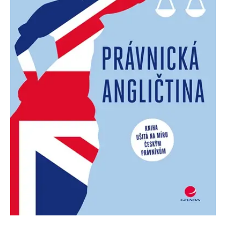
Nezbytné
Analytické
Marketingové
Funkční
Nezařazené soubory
Nezbytně nutné soubory cookie umožňují základní funkce webových
stránek, jako je přihlášení uživatele a správa účtu. Webové stránky nelze
bez nezbytně nutných souborů cookie správně používat.
Provider /
Název
Vyprší
Popis
Doména
CookieScriptConsent
1 měsíc
Tento soubor
CookieScript
cookie
www.grada.cz
používá
služba
Cookie-
Script.com k
zapamatování
předvoleb
souhlasu se
soubory
cookie
návštěvníků.
Je nutné, aby
banner
cookie
Cookie-
Script.com
fungoval