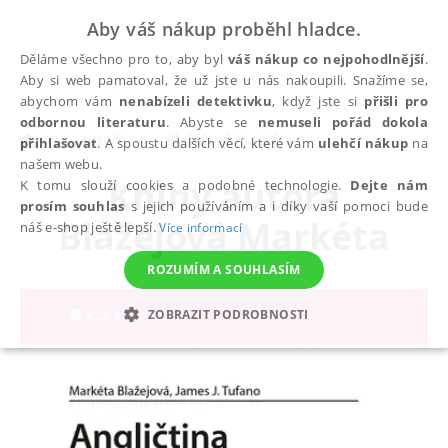
Aby váš nákup proběhl hladce.
Děláme všechno pro to, aby byl
váš nákup co nejpohodlnější
.
Aby si web pamatoval, že už jste u nás nakoupili. Snažíme se,
abychom vám
nenabízeli detektivku
, když jste si
přišli pro
odbornou literaturu
. Abyste se
nemuseli pořád dokola
autoři
Blažejová Markéta
přihlašovat
. A spoustu dalších věcí, které vám
ulehčí nákup
na
našem webu.
Knihy autora
K tomu slouží cookies a podobné technologie.
Dejte nám
prosím souhlas
s jejich používáním a i díky vaší pomoci bude
Blažejová Markéta
náš e-shop ještě lepší.
Více informací
ROZUMÍM A SOUHLASÍM
ZOBRAZIT PODROBNOSTI
NEZBYTNÉ
ANALYTICKÉ
MARKETINGOVÉ
FUNKČNÍ
NEZAŘAZENÉ SOUBORY