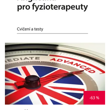
Nezbytné
Analytické
Marketingové
Funkční
Nezařazené soubory
Nezbytně nutné soubory cookie umožňují základní funkce webových
stránek, jako je přihlášení uživatele a správa účtu. Webové stránky nelze
bez nezbytně nutných souborů cookie správně používat.
Provider /
Název
Vyprší
Popis
Doména
CookieScriptConsent
1 měsíc
Tento soubor
CookieScript
cookie
www.grada.cz
používá
služba
Cookie-
Script.com k
zapamatování
předvoleb
souhlasu se
soubory
cookie
návštěvníků.
Je nutné, aby
banner
-63 %
cookie
Cookie-
Script.com
fungoval