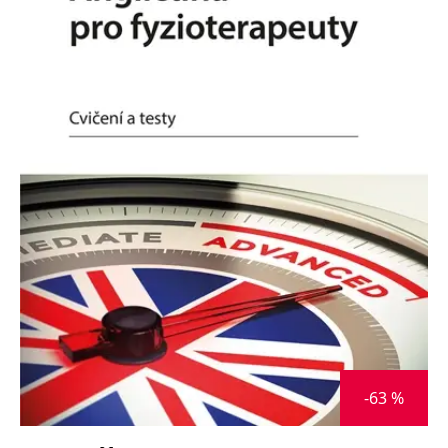
Nezbytné
Analytické
Marketingové
Funkční
Nezařazené soubory
Nezbytně nutné soubory cookie umožňují základní funkce webových
stránek, jako je přihlášení uživatele a správa účtu. Webové stránky nelze
bez nezbytně nutných souborů cookie správně používat.
Provider /
Název
Vyprší
Popis
Doména
CookieScriptConsent
1 měsíc
Tento soubor
CookieScript
cookie
www.grada.cz
používá
služba
Cookie-
Script.com k
zapamatování
předvoleb
souhlasu se
soubory
cookie
návštěvníků.
Je nutné, aby
banner
-63 %
cookie
Cookie-
Script.com
fungoval