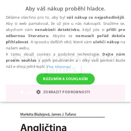
Aby váš nákup proběhl hladce.
Děláme všechno pro to, aby byl
váš nákup co nejpohodlnější
.
Aby si web pamatoval, že už jste u nás nakoupili. Snažíme se,
abychom vám
nenabízeli detektivku
, když jste si
přišli pro
odbornou literaturu
. Abyste se
nemuseli pořád dokola
autoři
Tufano James J.
přihlašovat
. A spoustu dalších věcí, které vám
ulehčí nákup
na
našem webu.
Knihy autora
Tufano
K tomu slouží cookies a podobné technologie.
Dejte nám
prosím souhlas
s jejich používáním a i díky vaší pomoci bude
James J.
náš e-shop ještě lepší.
Více informací
ROZUMÍM A SOUHLASÍM
ZOBRAZIT PODROBNOSTI
NEZBYTNÉ
ANALYTICKÉ
MARKETINGOVÉ
FUNKČNÍ
NEZAŘAZENÉ SOUBORY