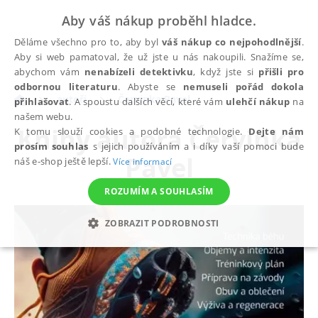
Aby váš nákup proběhl hladce.
Děláme všechno pro to, aby byl
váš nákup co nejpohodlnější
.
Aby si web pamatoval, že už jste u nás nakoupili. Snažíme se,
abychom vám
nenabízeli detektivku
, když jste si
přišli pro
odbornou literaturu
. Abyste se
nemuseli pořád dokola
autoři
Červinka Pavel
přihlašovat
. A spoustu dalších věcí, které vám
ulehčí nákup
na
našem webu.
Knihy autora
Červinka
K tomu slouží cookies a podobné technologie.
Dejte nám
prosím souhlas
s jejich používáním a i díky vaší pomoci bude
Pavel
náš e-shop ještě lepší.
Více informací
ROZUMÍM A SOUHLASÍM
ZOBRAZIT PODROBNOSTI
NEZBYTNÉ
ANALYTICKÉ
MARKETINGOVÉ
FUNKČNÍ
NEZAŘAZENÉ SOUBORY