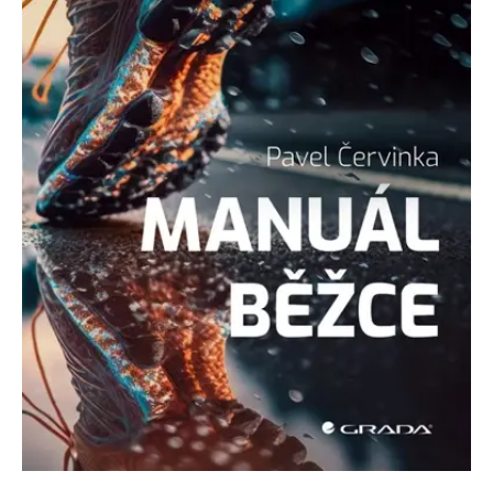
Nezbytné
Analytické
Marketingové
Funkční
Nezařazené soubory
Nezbytně nutné soubory cookie umožňují základní funkce webových
stránek, jako je přihlášení uživatele a správa účtu. Webové stránky nelze
bez nezbytně nutných souborů cookie správně používat.
Provider /
Název
Vyprší
Popis
Doména
CookieScriptConsent
1 měsíc
Tento soubor
CookieScript
cookie
www.grada.cz
používá
služba
Cookie-
Script.com k
zapamatování
předvoleb
souhlasu se
soubory
cookie
návštěvníků.
Je nutné, aby
banner
cookie
Cookie-
Script.com
fungoval