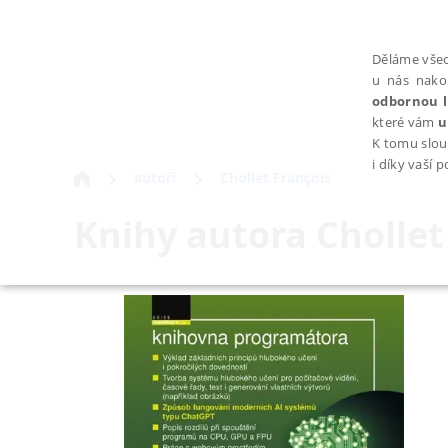
Děláme všec
u nás nako
odbornou l
které vám
u
K tomu slou
i díky vaší 
autoři
Chollet François
Knihy autora
Chollet
NEZBYTNÉ
Nezbytně nutné soubory cookie umožňují základní funkce webovýc
Provider /