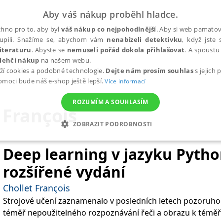
Aby váš nákup proběhl hladce.
hno pro to, aby byl
váš nákup co nejpohodlnější
. Aby si web pamatova
upili. Snažíme se, abychom vám
nenabízeli detektivku
, když jste 
iteraturu
. Abyste se
nemuseli pořád dokola přihlašovat
. A spoustu 
lehčí nákup
na našem webu.
ží cookies a podobné technologie.
Dejte nám prosím souhlas
s jejich
pomoci bude náš e-shop ještě lepší.
Více informací
ROZUMÍM A SOUHLASÍM
 François
ZOBRAZIT PODROBNOSTI
ANALYTICKÉ
MARKETINGOVÉ
FUNKČNÍ
NEZ
Deep learning v jazyku Python
rozšířené vydání
Nezbytné
Analytické
Marketingové
Funkční
Nezařazené soubory
Chollet François
Strojové učení zaznamenalo v posledních letech pozoruh
h stránek, jako je přihlášení uživatele a správa účtu. Webové stránky nelze bez nez
téměř nepoužitelného rozpoznávání řeči a obrazu k téměř 