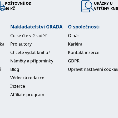
POŠTOVNÉ OD
UKÁZKY U
49 KČ
VĚTŠINY KNI
Nakladatelství GRADA
O společnosti
Co se čte v Gradě?
O nás
ika
Pro autory
Kariéra
Chcete vydat knihu?
Kontakt inzerce
Náměty a připomínky
GDPR
í
Blog
Upravit nastavení cookie
Vědecká redakce
Inzerce
Affiliate program