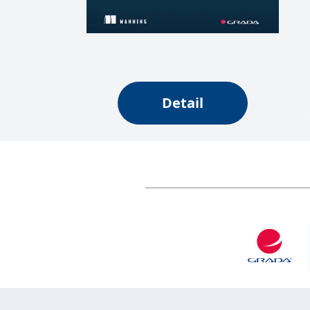
web.
Corporation
.grada.cz
MUID
1 rok
Tento soubor cook
Microsoft
synchronizuje s
Corporation
.clarity.ms
sid
.seznam.cz
1 měsíc
Toto je velmi bě
Detail
_gcl_au
3 měsíce
Tento soubor co
Google LLC
uživatel mohl v
.grada.cz
MR
7 dní
Toto je soubor c
Microsoft
Corporation
.c.bing.com
_uetvid
1 rok
Toto je soubor c
Microsoft
náš web.
Corporation
.grada.cz
test_cookie
15 minut
Tento soubor coo
Google LLC
.doubleclick.net
IDE
1 rok
Tento soubor co
Google LLC
uživatel mohl v
.doubleclick.net
uid
.adform.net
2 měsíce
Tento soubor co
analýze a hlášení