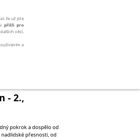
l, že už jste
si
přišli pro
dalších věcí,
 používáním a
AŘAZENÉ SOUBORY
 - 2.,
odný pokrok a dospělo od
bytně nutných souborů cookie správně používat.
nadlidské přesnosti, od